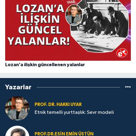
Lozan’a ilişkin güncellenen yalanlar
Yazarlar
PROF. DR. HAKKI UYAR
Etnik temelli yurttaşlık: Sevr modeli
PROF.DR.ESIN EMIN ÜSTÜN