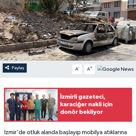
YAŞAM
Paylaş
-
+
A
A
İzmirli gazeteci,
karaciğer nakli için
donör bekliyor
İzmir'de otluk alanda başlayıp mobilya atıklarına