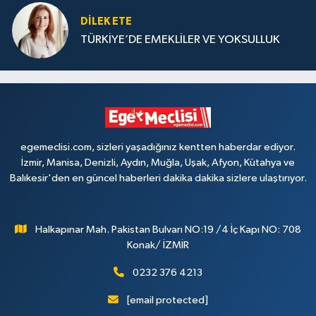
DILEK ETE
TÜRKİYE’DE EMEKLİLER VE YOKSULLUK
egemeclisi.com, sizleri yaşadığınız kentten haberdar ediyor.
İzmir, Manisa, Denizli, Aydın, Muğla, Uşak, Afyon, Kütahya ve
Balıkesir'den en güncel haberleri dakika dakika sizlere ulaştırıyor.
Halkapınar Mah. Pakistan Bulvarı NO:19 /4 İç Kapı NO: 708
Konak/ İZMİR
0232 376 4213
[email protected]