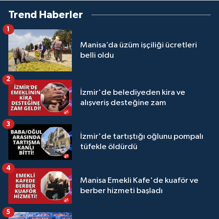
Trend Haberler
1
Manisa’da üzüm işçiliği ücretleri
belli oldu
2
İzmir'de belediyeden kira ve
alışveriş desteğine zam
3
İzmir'de tartıştığı oğlunu pompalı
tüfekle öldürdü
4
Manisa Emekli Kafe'de kuaför ve
berber hizmeti başladı
5