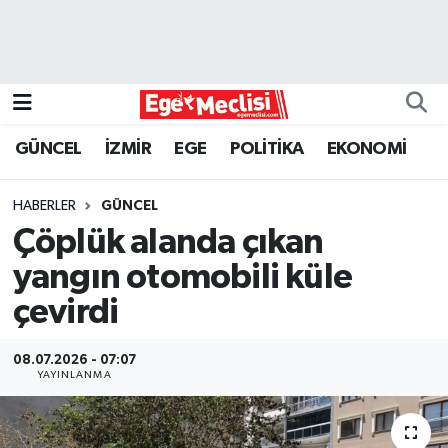
EGE
EKONOMİ
GÜNCEL
İZMİR
EGE
POLİTİKA
EKONOMİ
GÜNCEL
HABERLER
GÜNCEL
İZMİR
Çöplük alanda çıkan
yangın otomobili küle
ÖZEL HABER
çevirdi
POLİTİKA
08.07.2026 - 07:07
YAYINLANMA
Programlar
SPOR