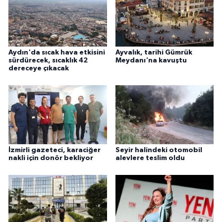
Aydın'da sıcak hava etkisini
Ayvalık, tarihi Gümrük
sürdürecek, sıcaklık 42
Meydanı'na kavuştu
dereceye çıkacak
İzmirli gazeteci, karaciğer
Seyir halindeki otomobil
nakli için donör bekliyor
alevlere teslim oldu