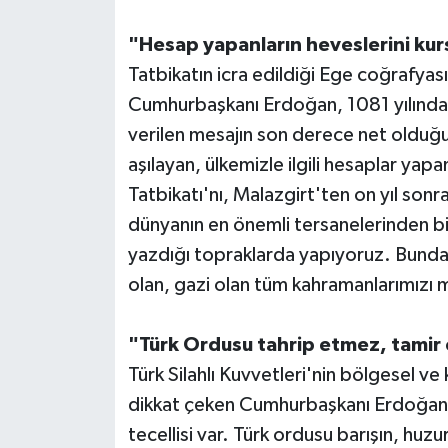
"Hesap yapanların heveslerini kur
Tatbikatın icra edildiği Ege coğrafyası
Cumhurbaşkanı Erdoğan, 1081 yılında Ça
verilen mesajın son derece net olduğu
aşılayan, ülkemizle ilgili hesaplar yap
Tatbikatı'nı, Malazgirt'ten on yıl so
dünyanın en önemli tersanelerinden bir
yazdığı topraklarda yapıyoruz. Bundan 
olan, gazi olan tüm kahramanlarımızı
"Türk Ordusu tahrip etmez, tamir
Türk Silahlı Kuvvetleri'nin bölgesel v
dikkat çeken Cumhurbaşkanı Erdoğan, "
tecellisi var. Türk ordusu barışın, hu