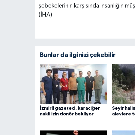
şebekelerinin karşısında insanlığın 
(İHA)
Bunlar da ilginizi çekebilir
İzmirli gazeteci, karaciğer
Seyir hal
nakli için donör bekliyor
alevlere t