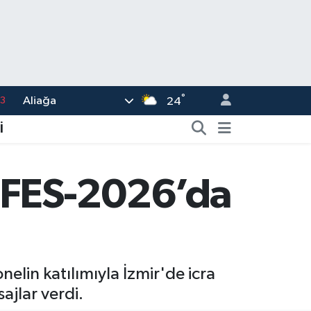
3
°
Aliağa
24
6
2
İ
7
5
EFES-2026’da
0
lin katılımıyla İzmir'de icra
ajlar verdi.