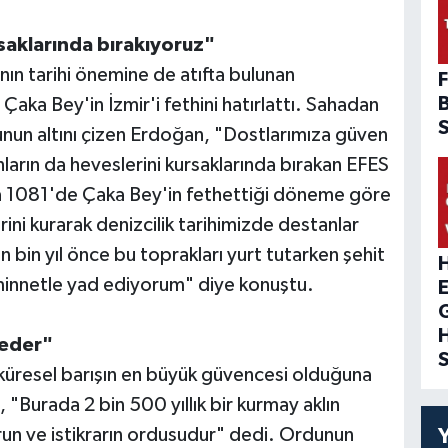
saklarında bırakıyoruz"
nın tarihi önemine de atıfta bulunan
F
ka Bey'in İzmir'i fethini hatırlattı. Sahadan
nun altını çizen Erdoğan, "Dostlarımıza güven
anların da heveslerini kursaklarında bırakan EFES
nra 1081'de Çaka Bey'in fethettiği döneme göre
ini kurarak denizcilik tarihimizde destanlar
bin yıl önce bu toprakları yurt tutarken şehit
H
 minnetle yad ediyorum" diye konuştu.
 eder"
e küresel barışın en büyük güvencesi olduğuna
Burada 2 bin 500 yıllık bir kurmay aklın
zurun ve istikrarın ordusudur" dedi. Ordunun