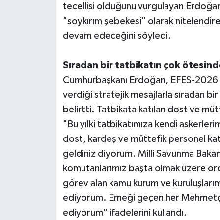
tecellisi olduğunu vurgulayan Erdoğa
"soykırım şebekesi" olarak nitelendirer
devam edeceğini söyledi.
Sıradan bir tatbikatın çok ötesind
Cumhurbaşkanı Erdoğan, EFES-2026 Tat
verdiği stratejik mesajlarla sıradan bi
belirtti. Tatbikata katılan dost ve mü
"Bu yılki tatbikatımıza kendi askerlerim
dost, kardeş ve müttefik personel katıl
geldiniz diyorum. Milli Savunma Baka
komutanlarımız başta olmak üzere or
görev alan kamu kurum ve kuruluşlarımı
ediyorum. Emeği geçen her Mehmetçiğ
ediyorum" ifadelerini kullandı.