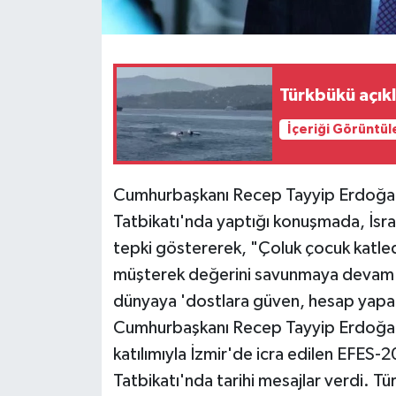
Türkbükü açıkl
İçeriği Görüntül
Cumhurbaşkanı Recep Tayyip Erdoğan,
Tatbikatı'nda yaptığı konuşmada, İsrai
tepki göstererek, "Çoluk çocuk katlede
müşterek değerini savunmaya devam e
dünyaya 'dostlara güven, hesap yapan
Cumhurbaşkanı Recep Tayyip Erdoğan,
katılımıyla İzmir'de icra edilen EFES-20
Tatbikatı'nda tarihi mesajlar verdi. Tü