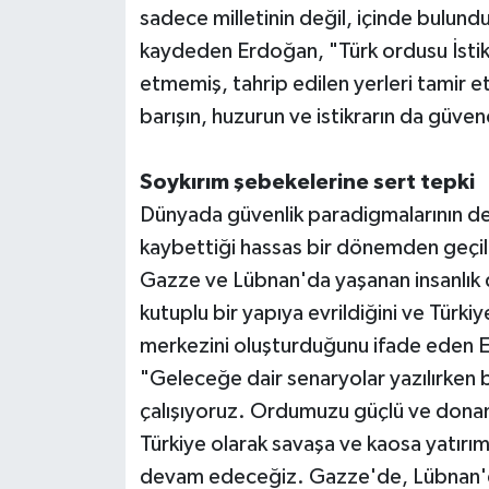
sadece milletinin değil, içinde bulundu
kaydeden Erdoğan, "Türk ordusu İstikla
etmemiş, tahrip edilen yerleri tamir e
barışın, huzurun ve istikrarın da güve
Soykırım şebekelerine sert tepki
Dünyada güvenlik paradigmalarının deği
kaybettiği hassas bir dönemden geçi
Gazze ve Lübnan'da yaşanan insanlık 
kutuplu bir yapıya evrildiğini ve Türkiy
merkezini oluşturduğunu ifade eden E
"Geleceğe dair senaryolar yazılırken b
çalışıyoruz. Ordumuzu güçlü ve donanı
Türkiye olarak savaşa ve kaosa yatırım
devam edeceğiz. Gazze'de, Lübnan'd