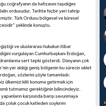
ğu coğrafyanın da hafızasını taşıdığını
lin ordusudur. Tarihte hiçbir yeri tahrip
tmiştir. Türk Ordusu bölgesel ve küresel
ncesidir" şeklinde konuştu.
ştiği ve uluslararası hukukun itibar
ldiğini vurgulayan Cumhurbaşkanı Erdoğan,
dramlarına sert tepki gösterdi. Dünyanın çok
e'nin yer aldığı geniş bölgenin bu sürecin sıklet
rdoğan, sözlerini şöyle tamamladı:
iz ülkemizi kilit konuma getirmek için
mlı tutmamız gerektiğinin bilincindeyiz.
 yapanların karşısında barışı savunmaya
a çoluk çocuk katleden soykırım