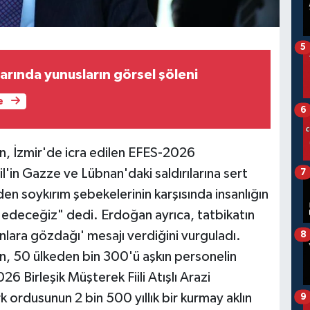
5
arında yunusların görsel şöleni
e
6
 İzmir'de icra edilen EFES-2026
l'in Gazze ve Lübnan'daki saldırılarına sert
7
n soykırım şebekelerinin karşısında insanlığın
deceğiz" dedi. Erdoğan ayrıca, tatbikatın
lara gözdağı' mesajı verdiğini vurguladı.
8
 50 ülkeden bin 300'ü aşkın personelin
26 Birleşik Müşterek Fiili Atışlı Arazi
rk ordusunun 2 bin 500 yıllık bir kurmay aklın
9