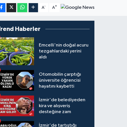
-
+
A
A
Trend Haberler
Emcelli'nin doğal acuru
tezgahlardaki yerini
aldı
Otomobilin çarptığı
üniversite öğrencisi
hayatını kaybetti
İzmir'de belediyeden
kira ve alışveriş
desteğine zam
İzmir'de tartıştığı