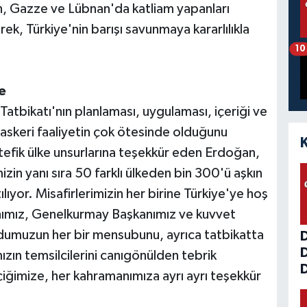
n, Gazze ve Lübnan'da katliam yapanları
ek, Türkiye'nin barışı savunmaya kararlılıkla
10
e
bikatı'nın planlaması, uygulaması, içeriği ve
r askeri faaliyetin çok ötesinde olduğunu
ttefik ülke unsurlarına teşekkür eden Erdoğan,
izin yanı sıra 50 farklı ülkeden bin 300'ü aşkın
ıyor. Misafirlerimizin her birine Türkiye'ye hoş
nımız, Genelkurmay Başkanımız ve kuvvet
dumuzun her bir mensubunu, ayrıca tatbikatta
zın temsilcilerini canıgönülden tebrik
D
imize, her kahramanımıza ayrı ayrı teşekkür