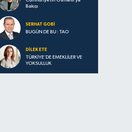
Cumhuriyetin Osmanlı’ya
Bakışı
SERHAT GOBİ
BUGÜN DE BU : TAO
DILEK ETE
TÜRKİYE’DE EMEKLİLER VE
YOKSULLUK