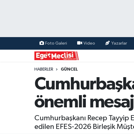
EGE
EKONOMİ
Foto Galeri
Video
Yazarlar
GÜNCEL
İZMİR
HABERLER
GÜNCEL
Cumhurbaşka
ÖZEL HABER
önemli mesa
POLİTİKA
Programlar
Cumhurbaşkanı Recep Tayyip Erd
edilen EFES-2026 Birleşik Müştere
SPOR