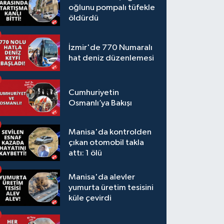
oğlunu pompalı tüfekle
öldürdü
İzmir'de 770 Numaralı
hat deniz düzenlemesi
Cumhuriyetin
Osmanlı’ya Bakışı
Manisa'da kontrolden
çıkan otomobil takla
attı: 1 ölü
Manisa'da alevler
yumurta üretim tesisini
küle çevirdi