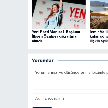
Yeni Parti Manisa İl Başkanı
İzmir Vali
İlksen Özalper gözaltına
kalan sön
alındı
ilişkin aç
Yorumlar