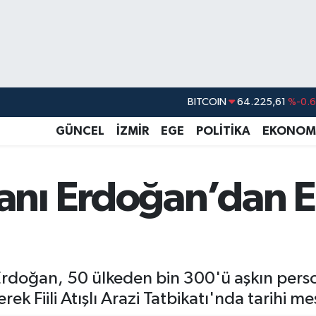
BITCOIN
64.225,61
%-0.6
DOLAR
47,7143
%0.1
EURO
55,0317
%-0.0
GÜNCEL
İZMİR
EGE
POLİTİKA
EKONOM
STERLİN
64,2463
%0.0
GRAM ALTIN
6510.40
%0.4
nı Erdoğan’dan 
BİST100
13.799
%7
j
oğan, 50 ülkeden bin 300'ü aşkın persone
k Fiili Atışlı Arazi Tatbikatı'nda tarihi mes