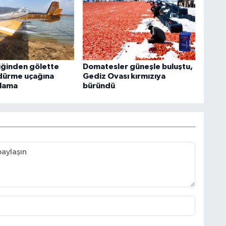
liğinden gölette
Domatesler güneşle buluştu,
dürme uçağına
Gediz Ovası kırmızıya
ıklama
büründü