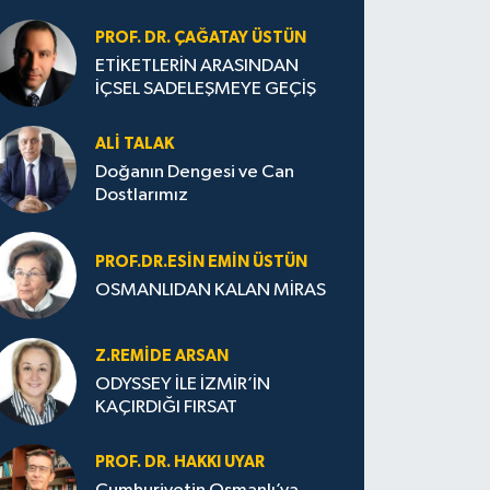
PROF. DR. ÇAĞATAY ÜSTÜN
ETİKETLERİN ARASINDAN
İÇSEL SADELEŞMEYE GEÇİŞ
ALI TALAK
Doğanın Dengesi ve Can
Dostlarımız
PROF.DR.ESIN EMIN ÜSTÜN
OSMANLIDAN KALAN MİRAS
Z.REMIDE ARSAN
ODYSSEY İLE İZMİR’İN
KAÇIRDIĞI FIRSAT
PROF. DR. HAKKI UYAR