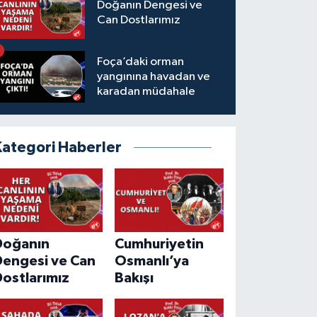
Doğanın Dengesi ve
Can Dostlarımız
Foça’daki orman
yangınına havadan ve
karadan müdahale
Kategori Haberler
Doğanın
Cumhuriyetin
Dengesi ve Can
Osmanlı’ya
ostlarımız
Bakışı