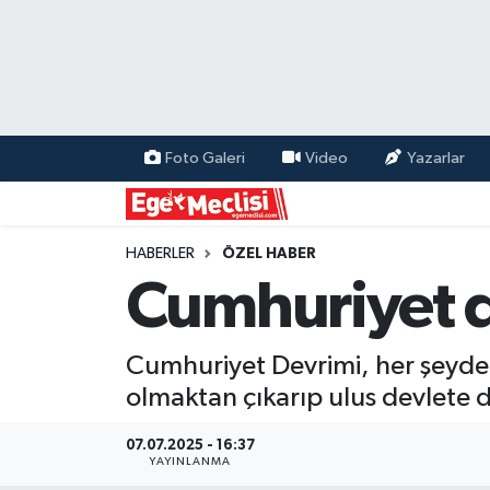
EGE
EKONOMİ
Foto Galeri
Video
Yazarlar
GÜNCEL
İZMİR
HABERLER
ÖZEL HABER
Cumhuriyet d
ÖZEL HABER
Cumhuriyet Devrimi, her şeyden
POLİTİKA
olmaktan çıkarıp ulus devlete 
Programlar
07.07.2025 - 16:37
YAYINLANMA
SPOR