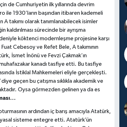
in de Cumhuriyetin ilk yıllarında devrim
dro ile 1930’ların başından itibaren kademeli
un A takımı olarak tanımlanabilecek isimler
ğin kaldırılması sürecinde bir ayrışma
edeniyle köktenci modernleşme projesine karşı
i Fuat Cebesoy ve Refet Bele, A takımının
türk, İsmet İnönü ve Fevzi Çakmak’ın
 muhafazakar kanadı tasfiye etti. Bu tasfiye
ında İstiklal Mahkemeleri eliyle gerçekleşti.
”
diye geçen bu çatışma sıklıkla akademik ve
aktadır. Oysa görmezden gelinen ya da es
şması…
oturmasının ardından iç barış amacıyla Atatürk,
iyasal sisteme entegre etti. Atatürk’ün