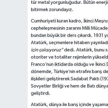
tür metal yorgunluğudur. Bütün enerji
bitirmek zorundayız.
Cumhuriyeti kuran kadro, İkinci Meşrut
cepheleşmesinin zararını Milli Mücadele 
bundan büyük bir ders çıkardı. 1931 y
Atatürk, seçmenlere hitaben yayınladı
için çalışıyoruz”
dedi. Atatürk, bunu s
otoriter ve totaliter rejimlerin yükseld
Franco’nun iktidarda olduğu ve İkinci 
dönemde, Türkiye’nin etrafını barış de
ilişkileri geliştirerek Sadabat Paktı (
Sovyetler Birliği ve hem de Batı dünyası 
geliştirdi.
Atatürk, dünya ile barış içinde yaşamanı