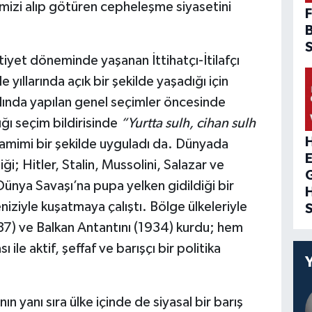
mizi alıp götüren cepheleşme siyasetini
F
iyet döneminde yaşanan İttihatçı-İtilafçı
yıllarında açık bir şekilde yaşadığı için
ılında yapılan genel seçimler öncesinde
ğı seçim bildirisinde
“Yurtta sulh, cihan sulh
H
amimi bir şekilde uyguladı da. Dünyada
iği; Hitler, Stalin, Mussolini, Salazar ve
Dünya Savaşı’na pupa yelken gidildiği bir
niziyle kuşatmaya çalıştı. Bölge ülkeleriyle
1937) ve Balkan Antantını (1934) kurdu; hem
ile aktif, şeffaf ve barışçı bir politika
n yanı sıra ülke içinde de siyasal bir barış