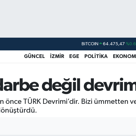
DOLAR
47,5971
%0.
EURO
55,1336
%0.
GÜNCEL
İZMİR
EGE
POLİTİKA
EKONOM
STERLİN
64,2534
%0.
GRAM ALTIN
6518.23
%0.
arbe değil devrim
BİST100
13.703
%
BITCOIN
64.475,47
%0.
 önce TÜRK Devrimi’dir. Bizi ümmetten ve 
dönüştürdü.