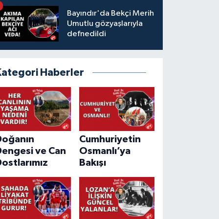
Bayındır'da Bekçi Merih
Umutlu gözyaşlarıyla
defnedildi
Kategori Haberler
Doğanın
Cumhuriyetin
Dengesi ve Can
Osmanlı’ya
ostlarımız
Bakışı