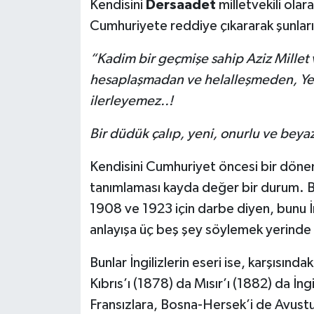
Kendisini
Dersaadet
milletvekili ola
Cumhuriyete reddiye çıkararak şunlar
“Kadim bir geçmişe sahip Aziz Millet
hesaplaşmadan ve helalleşmeden, Yen
ilerleyemez..!
Bir düdük çalıp, yeni, onurlu ve beyaz 
Kendisini Cumhuriyet öncesi bir döne
tanımlaması kayda değer bir durum. 
1908 ve 1923 için darbe diyen, bunu İn
anlayışa üç beş şey söylemek yerinde 
Bunlar İngilizlerin eseri ise, karşısındak
Kıbrıs’ı (1878) da Mısır’ı (1882) da İng
Fransızlara, Bosna-Hersek’i de Avustu