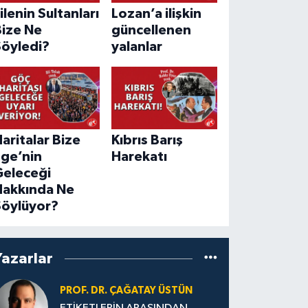
ilenin Sultanları
Lozan’a ilişkin
Bize Ne
güncellenen
Söyledi?
yalanlar
aritalar Bize
Kıbrıs Barış
Ege’nin
Harekatı
Geleceği
Hakkında Ne
Söylüyor?
Yazarlar
PROF. DR. ÇAĞATAY ÜSTÜN