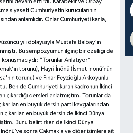
asetini devam ettirdi. Karabekir ve Orbay
şma siyaseti Cumhuriyetin kurucularının
sından anlamlıdır. Onlar Cumhuriyeti kanla,
yüzüncü yılı dolayısıyla Mustafa Balbay’ın
işti. Bu sempozyumun ilginç bir özelliği de
da konuşmacıydı: “Torunlar Anlatıyor”
ak’ın torunu), Hayri İnönü (İsmet İnönü’nün
'nın torunu) ve Pınar Feyzioğlu Akkoyunlu
tu. Ben de Cumhuriyeti kuran kadronun İkinci
n çıkardığı dersleri anlatmıştım. Torunlar da
çıkarılan en büyük dersin parti kavgalarından
 çıkarılan en büyük dersin de İkinci Dünya
tim. Bunu belirtirken de İkinci Dünya
İnönü’ye sonra Çakmak’a ve diğer isimlere ait