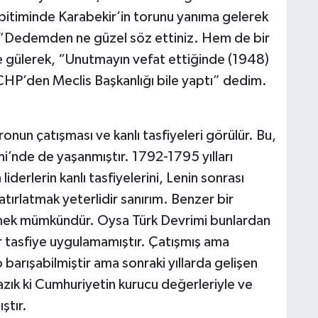
bitiminde Karabekir’in torunu yanıma gelerek
e “Dedemden ne güzel söz ettiniz. Hem de bir
 gülerek, “Unutmayın vefat ettiğinde (1948)
CHP’den Meclis Başkanlığı bile yaptı” dedim.
nun çatışması ve kanlı tasfiyeleri görülür. Bu,
’nde de yaşanmıştır. 1792-1795 yılları
derlerin kanlı tasfiyelerini, Lenin sonrası
hatırlatmak yeterlidir sanırım. Benzer bir
ek mümkündür. Oysa Türk Devrimi bunlardan
 bir tasfiye uygulamamıştır. Çatışmış ama
 barışabilmiştir ama sonraki yıllarda gelişen
azık ki Cumhuriyetin kurucu değerleriyle ve
ştır.