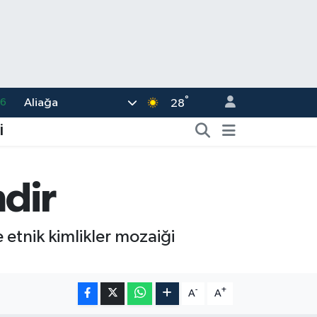
°
Aliağa
05
28
18
İ
22
39
dir
0
66
etnik kimlikler mozaiği
-
+
A
A