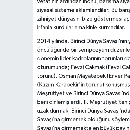
vefatının ardından İnönü, barışma siy
siyasal sisteme eklemlendiler. Bu barı
zihniyet dünyasını bize göstermesi açı
irfanla kurdular ama kinle kurmadılar.
2014 yılında, Birinci Dünya Savaşı’nın 
öncülüğünde bir sempozyum düzenlenm
dönemin lider kadrolarının torunları 
oturumunda; Fevzi Çakmak (Fevzi Çakm
torunu), Osman Mayatepek (Enver Paşa
(Kazım Karabekir'in torunu) konuşmuş
Meşrutiyet ve Birinci Dünya Savaşı’nda
beni dinlemişlerdi. II. Meşrutiyet’ten 
uzak durmak, Birinci Dünya Savaşı’ndan
Savaşı’na girmemek olduğunu söylemiş
Savaşı’na girmemekte en büyük payın 