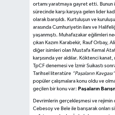
ortamı yaratmaya gayret etti. Bunun iç
sürecinde karşı karşıya gelen lider ka
olarak barışıldı. Kurtuluşun ve kuruluş
arasında Cumhuriyetin ilanı ve Halifeli
yaşanmıştı. Muhafazakar eğilimleri n
çıkan Kazım Karabekir, Rauf Orbay, Al
diğer isimleri olan Mustafa Kemal Ata
karşısında yer aldılar. Köktenci kanat,
TpCF denemesi ve İzmir Suikastı sonras
Tarihsel literatüre
“Paşaların Kavgası
popüler çalışmalara konu oldu ve olm
geçilen bir konu var:
Paşaların Barı
Devrimlerin gerçekleşmesi ve rejimin 
Cebesoy ve Bele ile barışarak onları s