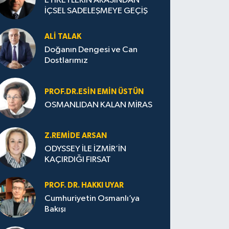
ETİKETLERİN ARASINDAN
İÇSEL SADELEŞMEYE GEÇİŞ
ALI TALAK
Doğanın Dengesi ve Can
Dostlarımız
PROF.DR.ESIN EMIN ÜSTÜN
OSMANLIDAN KALAN MİRAS
Z.REMIDE ARSAN
ODYSSEY İLE İZMİR’İN
KAÇIRDIĞI FIRSAT
PROF. DR. HAKKI UYAR
Cumhuriyetin Osmanlı’ya
Bakışı