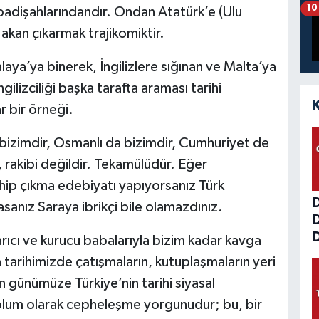
10
padişahlarındandır. Ondan Atatürk’e (Ulu
Hakan çıkarmak trajikomiktir.
aya’ya binerek, İngilizlere sığınan ve Malta’ya
lizciliği başka tarafta araması tarihi
 bir örneği.
da bizimdir, Osmanlı da bizimdir, Cumhuriyet de
, rakibi değildir. Tekamülüdür. Eğer
hip çıkma edebiyatı yapıyorsanız Türk
sanız Saraya ibrikçi bile olamazdınız.
D
rıcı ve kurucu babalarıyla bizim kadar kavga
tarihimizde çatışmaların, kutuplaşmaların yeri
en günümüze Türkiye’nin tarihi siyasal
oplum olarak cepheleşme yorgunudur; bu, bir