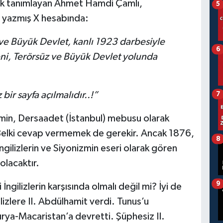
rak tanımlayan Ahmet Hamdi Çamlı,
5
ı yazmış X hesabında:
 ve Büyük Devlet, kanlı 1923 darbesiyle
6
i, Terörsüz ve Büyük Devlet yolunda
bir sayfa açılmalıdır..!”
7
min, Dersaadet (İstanbul) mebusu olarak
Belki cevap vermemek de gerekir. Ancak 1876,
8
gilizlerin ve Siyonizmin eseri olarak gören
olacaktır.
9
i İngilizlerin karşısında olmalı değil mi? İyi de
ilizlere II. Abdülhamit verdi. Tunus’u
rya-Macaristan’a devretti. Şüphesiz II.