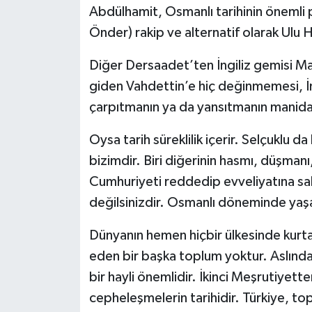
Abdülhamit, Osmanlı tarihinin önemli 
Önder) rakip ve alternatif olarak Ulu 
Diğer Dersaadet’ten İngiliz gemisi Mal
giden Vahdettin’e hiç değinmemesi, İngi
çarpıtmanın ya da yansıtmanın manidar
Oysa tarih süreklilik içerir. Selçuklu 
bizimdir. Biri diğerinin hasmı, düşmanı
Cumhuriyeti reddedip evveliyatına sa
değilsinizdir. Osmanlı döneminde yaşa
Dünyanın hemen hiçbir ülkesinde kurta
eden bir başka toplum yoktur. Aslında 
bir hayli önemlidir. İkinci Meşrutiyett
cepheleşmelerin tarihidir. Türkiye, t