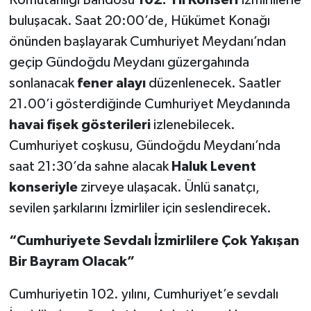
Komutanlığı Bandosu
102. Yıl Konseri
İzmirlilerle
buluşacak. Saat 20:00’de, Hükümet Konağı
önünden başlayarak Cumhuriyet Meydanı’ndan
geçip Gündoğdu Meydanı güzergahında
sonlanacak
fener alayı
düzenlenecek. Saatler
21.00’i gösterdiğinde Cumhuriyet Meydanında
havai fişek gösterileri
izlenebilecek.
Cumhuriyet coşkusu, Gündoğdu Meydanı’nda
saat 21:30’da sahne alacak
Haluk Levent
konseriyle
zirveye ulaşacak. Ünlü sanatçı,
sevilen şarkılarını İzmirliler için seslendirecek.
“Cumhuriyete Sevdalı İzmirlilere Çok Yakışan
Bir Bayram Olacak”
Cumhuriyetin 102. yılını, Cumhuriyet’e sevdalı