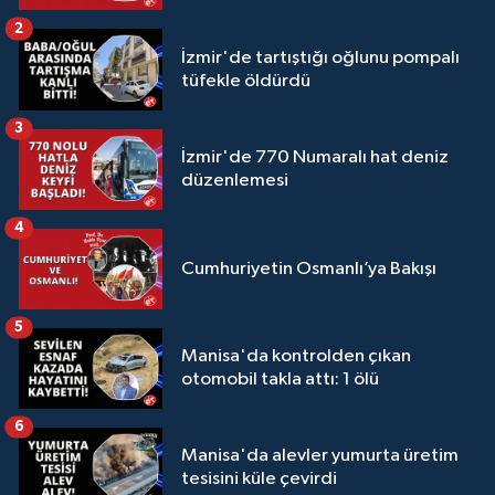
2
İzmir'de tartıştığı oğlunu pompalı
tüfekle öldürdü
3
İzmir'de 770 Numaralı hat deniz
düzenlemesi
4
Cumhuriyetin Osmanlı’ya Bakışı
5
Manisa'da kontrolden çıkan
otomobil takla attı: 1 ölü
6
Manisa'da alevler yumurta üretim
tesisini küle çevirdi