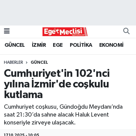
EGE
EKONOMİ
GÜNCEL
İZMİR
EGE
POLİTİKA
EKONOMİ
GÜNCEL
HABERLER
GÜNCEL
İZMİR
Cumhuriyet'in 102'nci
yılına İzmir'de coşkulu
ÖZEL HABER
kutlama
POLİTİKA
Cumhuriyet coşkusu, Gündoğdu Meydanı’nda
saat 21:30’da sahne alacak Haluk Levent
Programlar
konseriyle zirveye ulaşacak.
SPOR
17.10.2025 - 10:05