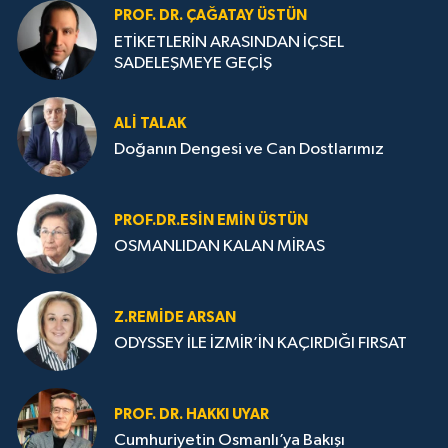
PROF. DR. ÇAĞATAY ÜSTÜN
ETİKETLERİN ARASINDAN İÇSEL
SADELEŞMEYE GEÇİŞ
ALI TALAK
Doğanın Dengesi ve Can Dostlarımız
PROF.DR.ESIN EMIN ÜSTÜN
OSMANLIDAN KALAN MİRAS
Z.REMIDE ARSAN
ODYSSEY İLE İZMİR’İN KAÇIRDIĞI FIRSAT
PROF. DR. HAKKI UYAR
Cumhuriyetin Osmanlı’ya Bakışı