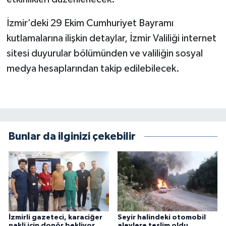
İzmir’deki 29 Ekim Cumhuriyet Bayramı
kutlamalarına ilişkin detaylar, İzmir Valiliği internet
sitesi duyurular bölümünden ve valiliğin sosyal
medya hesaplarından takip edilebilecek.
Bunlar da ilginizi çekebilir
İzmirli gazeteci, karaciğer
Seyir halindeki otomobil
nakli için donör bekliyor
alevlere teslim oldu