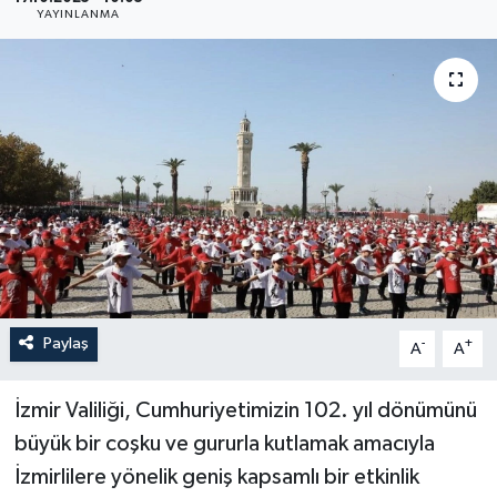
YAYINLANMA
YAŞAM
Paylaş
-
+
A
A
İzmir Valiliği, Cumhuriyetimizin 102. yıl dönümünü
büyük bir coşku ve gururla kutlamak amacıyla
İzmirlilere yönelik geniş kapsamlı bir etkinlik