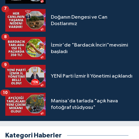
7
Doğanın Dengesi ve Can
Dostlarımız
8
İzmir'de "Bardacık İnciri"mevsimi
başladı
9
YENİ Parti İzmir İl Yönetimi açıklandı
10
Manisa'da tarlada "açık hava
fotoğraf stüdyosu"
Kategori Haberler