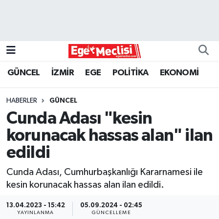
EGE
EKONOMİ
GÜNCEL
İZMİR
EGE
POLİTİKA
EKONOMİ
GÜNCEL
HABERLER
GÜNCEL
İZMİR
Cunda Adası "kesin
korunacak hassas alan" ilan
ÖZEL HABER
edildi
POLİTİKA
Cunda Adası, Cumhurbaşkanlığı Kararnamesi ile
kesin korunacak hassas alan ilan edildi.
Programlar
13.04.2023 - 15:42
05.09.2024 - 02:45
SPOR
YAYINLANMA
GÜNCELLEME