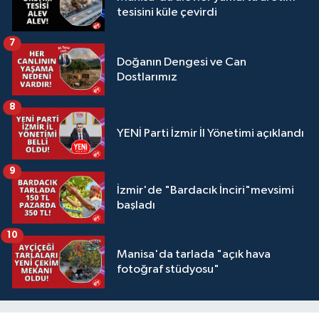
tesisini küle çevirdi
7
Doğanın Dengesi ve Can
Dostlarımız
8
YENİ Parti İzmir İl Yönetimi açıklandı
9
İzmir'de "Bardacık İnciri"mevsimi
başladı
10
Manisa'da tarlada "açık hava
fotoğraf stüdyosu"