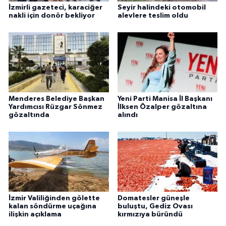
İzmirli gazeteci, karaciğer
Seyir halindeki otomobil
nakli için donör bekliyor
alevlere teslim oldu
Menderes Belediye Başkan
Yeni Parti Manisa İl Başkanı
Yardımcısı Rüzgar Sönmez
İlksen Özalper gözaltına
gözaltında
alındı
İzmir Valiliğinden gölette
Domatesler güneşle
kalan söndürme uçağına
buluştu, Gediz Ovası
ilişkin açıklama
kırmızıya büründü