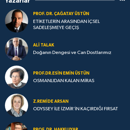
Yazarlar
PROF. DR. ÇAĞATAY ÜSTÜN
ETİKETLERİN ARASINDAN İÇSEL
SADELEŞMEYE GEÇİŞ
ALI TALAK
Doğanın Dengesi ve Can Dostlarımız
PROF.DR.ESIN EMIN ÜSTÜN
OSMANLIDAN KALAN MİRAS
Z.REMIDE ARSAN
ODYSSEY İLE İZMİR’İN KAÇIRDIĞI FIRSAT
PROF. DR. HAKKI UYAR