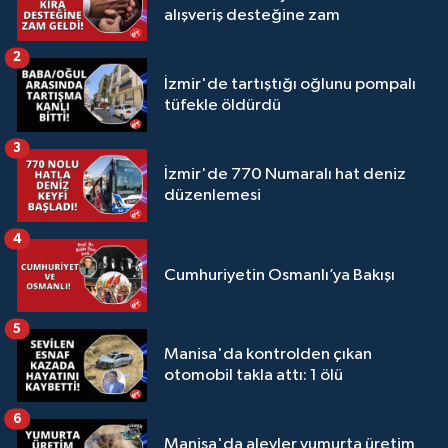
alışveriş desteğine zam
2
İzmir'de tartıştığı oğlunu pompalı
tüfekle öldürdü
3
İzmir'de 770 Numaralı hat deniz
düzenlemesi
4
Cumhuriyetin Osmanlı’ya Bakışı
5
Manisa'da kontrolden çıkan
otomobil takla attı: 1 ölü
6
Manisa'da alevler yumurta üretim