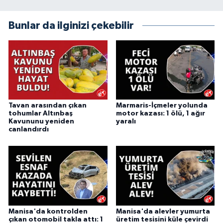
Bunlar da ilginizi çekebilir
Tavan arasından çıkan
Marmaris-İçmeler yolunda
tohumlar Altınbaş
motor kazası: 1 ölü, 1 ağır
Kavununu yeniden
yaralı
canlandırdı
Manisa'da kontrolden
Manisa'da alevler yumurta
çıkan otomobil takla attı: 1
üretim tesisini küle çevirdi