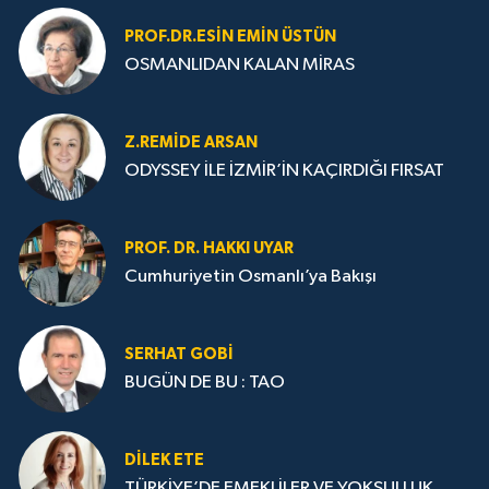
PROF.DR.ESIN EMIN ÜSTÜN
OSMANLIDAN KALAN MİRAS
Z.REMIDE ARSAN
ODYSSEY İLE İZMİR’İN KAÇIRDIĞI FIRSAT
PROF. DR. HAKKI UYAR
Cumhuriyetin Osmanlı’ya Bakışı
SERHAT GOBİ
BUGÜN DE BU : TAO
DILEK ETE
TÜRKİYE’DE EMEKLİLER VE YOKSULLUK