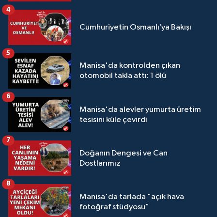
4
Cumhuriyetin Osmanlı’ya Bakışı
5
Manisa'da kontrolden çıkan
otomobil takla attı: 1 ölü
6
Manisa'da alevler yumurta üretim
tesisini küle çevirdi
7
Doğanın Dengesi ve Can
Dostlarımız
8
Manisa'da tarlada "açık hava
fotoğraf stüdyosu"