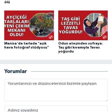
ölü
Manisa'da tarlada "açık
Odun ateşinden sofraya:
hava fotoğraf stüdyosu"
Taş gibi kıvamıyla Tavas
yoğurdu
Yorumlar