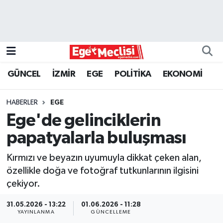
EGE
EKONOMİ
GÜNCEL
İZMİR
EGE
POLİTİKA
EKONOMİ
GÜNCEL
HABERLER
EGE
İZMİR
Ege'de gelinciklerin
papatyalarla buluşması
ÖZEL HABER
Kırmızı ve beyazın uyumuyla dikkat çeken alan,
POLİTİKA
özellikle doğa ve fotoğraf tutkunlarının ilgisini
çekiyor.
Programlar
31.05.2026 - 13:22
01.06.2026 - 11:28
YAYINLANMA
GÜNCELLEME
SPOR