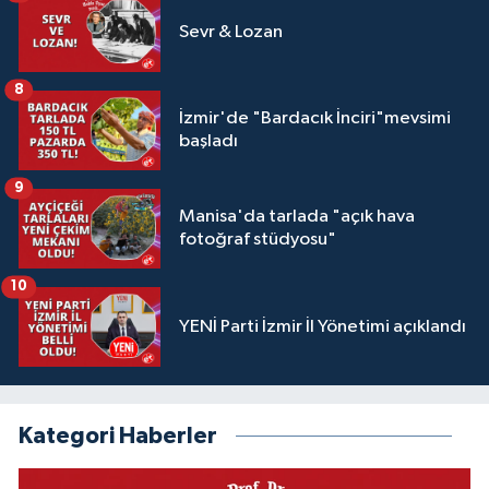
Sevr & Lozan
8
İzmir'de "Bardacık İnciri"mevsimi
başladı
9
Manisa'da tarlada "açık hava
fotoğraf stüdyosu"
10
YENİ Parti İzmir İl Yönetimi açıklandı
Kategori Haberler