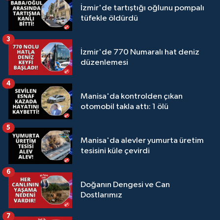
İzmir'de tartıştığı oğlunu pompalı
tüfekle öldürdü
3
İzmir'de 770 Numaralı hat deniz
düzenlemesi
4
Manisa'da kontrolden çıkan
otomobil takla attı: 1 ölü
5
Manisa'da alevler yumurta üretim
tesisini küle çevirdi
6
Doğanın Dengesi ve Can
Dostlarımız
7