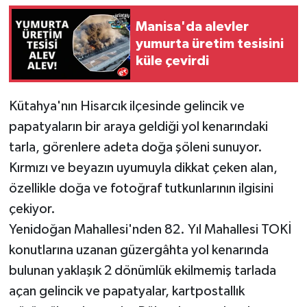
Manisa'da alevler
yumurta üretim tesisini
küle çevirdi
Kütahya'nın Hisarcık ilçesinde gelincik ve
papatyaların bir araya geldiği yol kenarındaki
tarla, görenlere adeta doğa şöleni sunuyor.
Kırmızı ve beyazın uyumuyla dikkat çeken alan,
özellikle doğa ve fotoğraf tutkunlarının ilgisini
çekiyor.
Yenidoğan Mahallesi'nden 82. Yıl Mahallesi TOKİ
konutlarına uzanan güzergâhta yol kenarında
bulunan yaklaşık 2 dönümlük ekilmemiş tarlada
açan gelincik ve papatyalar, kartpostallık