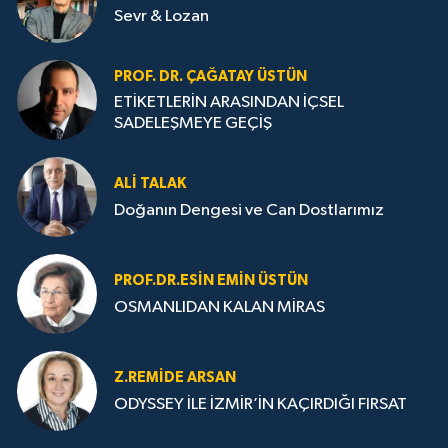
Sevr & Lozan
PROF. DR. ÇAĞATAY ÜSTÜN
ETİKETLERİN ARASINDAN İÇSEL
SADELEŞMEYE GEÇİŞ
ALI TALAK
Doğanın Dengesi ve Can Dostlarımız
PROF.DR.ESIN EMIN ÜSTÜN
OSMANLIDAN KALAN MİRAS
Z.REMIDE ARSAN
ODYSSEY İLE İZMİR’İN KAÇIRDIĞI FIRSAT