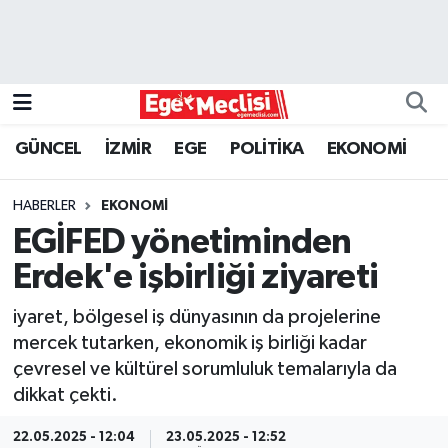
EGE
EKONOMİ
GÜNCEL
İZMİR
EGE
POLİTİKA
EKONOMİ
GÜNCEL
HABERLER
EKONOMİ
İZMİR
EGİFED yönetiminden
Erdek'e işbirliği ziyareti
ÖZEL HABER
iyaret, bölgesel iş dünyasının da projelerine
POLİTİKA
mercek tutarken, ekonomik iş birliği kadar
çevresel ve kültürel sorumluluk temalarıyla da
Programlar
dikkat çekti.
SPOR
22.05.2025 - 12:04
23.05.2025 - 12:52