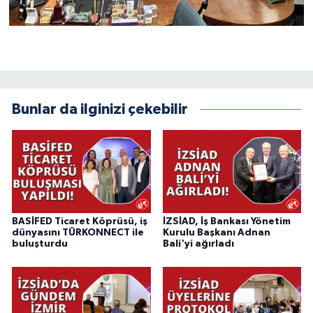
Bunlar da ilginizi çekebilir
BASİFED Ticaret Köprüsü, iş
İZSİAD, İş Bankası Yönetim
dünyasını TÜRKONNECT ile
Kurulu Başkanı Adnan
buluşturdu
Bali'yi ağırladı