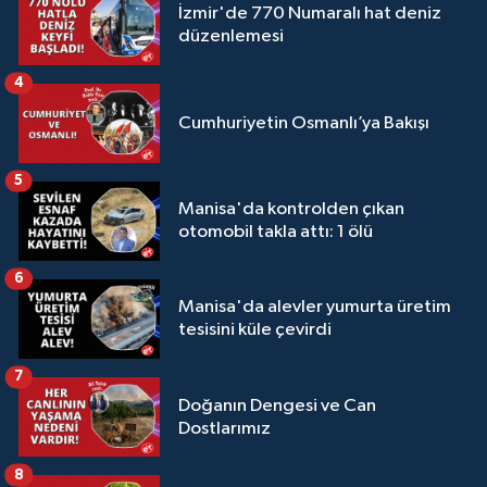
İzmir'de 770 Numaralı hat deniz
düzenlemesi
4
Cumhuriyetin Osmanlı’ya Bakışı
5
Manisa'da kontrolden çıkan
otomobil takla attı: 1 ölü
6
Manisa'da alevler yumurta üretim
tesisini küle çevirdi
7
Doğanın Dengesi ve Can
Dostlarımız
8