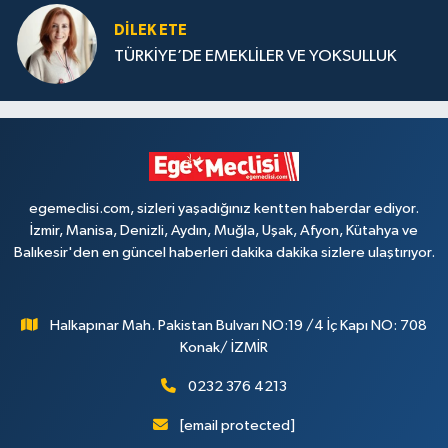
DILEK ETE
TÜRKİYE’DE EMEKLİLER VE YOKSULLUK
egemeclisi.com, sizleri yaşadığınız kentten haberdar ediyor.
İzmir, Manisa, Denizli, Aydın, Muğla, Uşak, Afyon, Kütahya ve
Balıkesir'den en güncel haberleri dakika dakika sizlere ulaştırıyor.
Halkapınar Mah. Pakistan Bulvarı NO:19 /4 İç Kapı NO: 708
Konak/ İZMİR
0232 376 4213
[email protected]