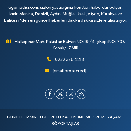
egemeclisi.com, sizleri yaşadığınız kentten haberdar ediyor.
İzmir, Manisa, Denizli, Aydın, Muğla, Uşak, Afyon, Kütahya ve
Balıkesir'den en güncel haberleri dakika dakika sizlere ulaştırıyor.
Halkapınar Mah. Pakistan Bulvarı NO:19 /4 İç Kapı NO: 708
Konak/ İZMİR
0232 376 4213
[email protected]
GÜNCEL
İZMİR
EGE
POLİTİKA
EKONOMİ
SPOR
YAŞAM
RÖPORTAJLAR