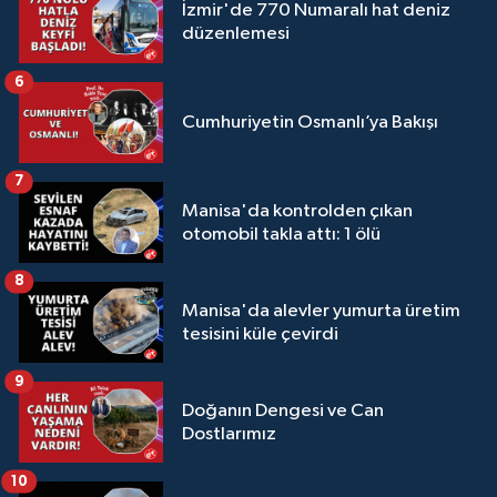
İzmir'de 770 Numaralı hat deniz
düzenlemesi
6
Cumhuriyetin Osmanlı’ya Bakışı
7
Manisa'da kontrolden çıkan
otomobil takla attı: 1 ölü
8
Manisa'da alevler yumurta üretim
tesisini küle çevirdi
9
Doğanın Dengesi ve Can
Dostlarımız
10