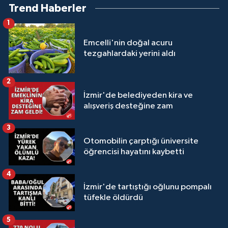
Trend Haberler
1
Emcelli'nin doğal acuru
tezgahlardaki yerini aldı
2
İzmir'de belediyeden kira ve
alışveriş desteğine zam
3
Otomobilin çarptığı üniversite
öğrencisi hayatını kaybetti
4
İzmir'de tartıştığı oğlunu pompalı
tüfekle öldürdü
5