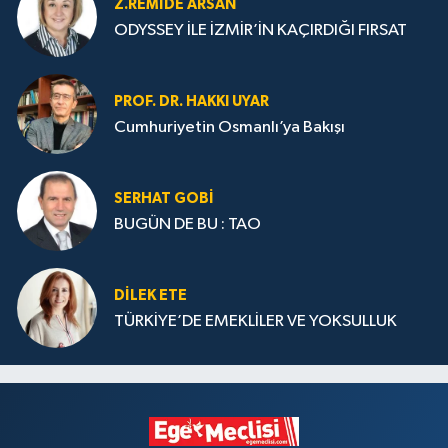
Z.REMIDE ARSAN
ODYSSEY İLE İZMİR’İN KAÇIRDIĞI FIRSAT
PROF. DR. HAKKI UYAR
Cumhuriyetin Osmanlı’ya Bakışı
SERHAT GOBİ
BUGÜN DE BU : TAO
DILEK ETE
TÜRKİYE’DE EMEKLİLER VE YOKSULLUK