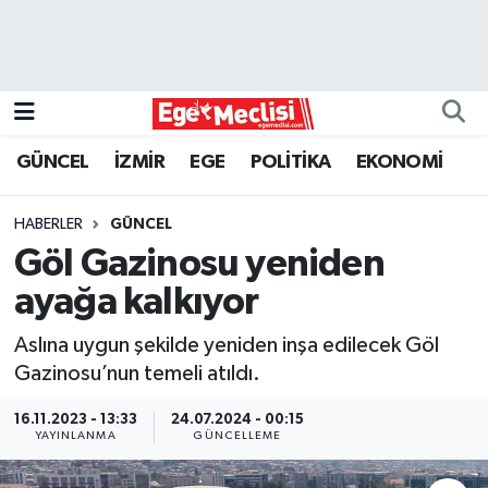
EGE
EKONOMİ
GÜNCEL
İZMİR
EGE
POLİTİKA
EKONOMİ
GÜNCEL
HABERLER
GÜNCEL
İZMİR
Göl Gazinosu yeniden
ayağa kalkıyor
ÖZEL HABER
Aslına uygun şekilde yeniden inşa edilecek Göl
POLİTİKA
Gazinosu’nun temeli atıldı.
Programlar
16.11.2023 - 13:33
24.07.2024 - 00:15
YAYINLANMA
GÜNCELLEME
SPOR