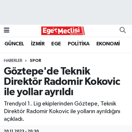
EGE
EKONOMİ
GÜNCEL
İZMİR
EGE
POLİTİKA
EKONOMİ
GÜNCEL
HABERLER
SPOR
İZMİR
Göztepe'de Teknik
Direktör Radomir Kokovic
ÖZEL HABER
ile yollar ayrıldı
POLİTİKA
Trendyol 1. Lig ekiplerinden Göztepe, Teknik
Direktör Radomir Kokovic ile yolların ayrıldığını
Programlar
açıkladı.
SPOR
20.11.2023 - 20:30