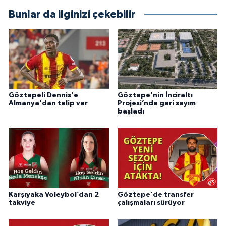
Bunlar da ilginizi çekebilir
Göztepeli Dennis'e
Göztepe'nin İnciraltı
Almanya'dan talip var
Projesi’nde geri sayım
başladı
Karşıyaka Voleybol’dan 2
Göztepe'de transfer
takviye
çalışmaları sürüyor