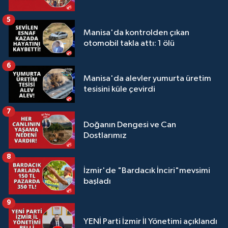
5
Manisa'da kontrolden çıkan
otomobil takla attı: 1 ölü
6
Manisa'da alevler yumurta üretim
tesisini küle çevirdi
7
Doğanın Dengesi ve Can
Dostlarımız
8
İzmir'de "Bardacık İnciri"mevsimi
başladı
9
YENİ Parti İzmir İl Yönetimi açıklandı