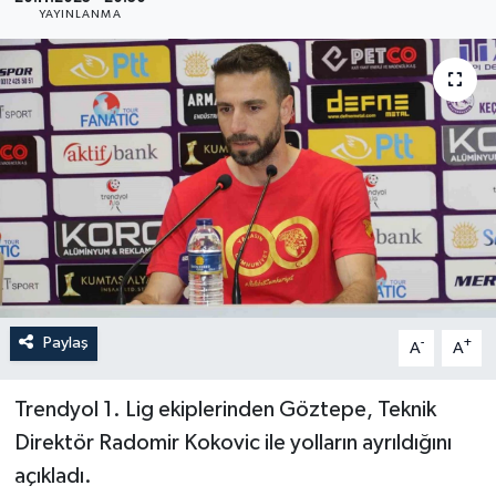
YAYINLANMA
YAŞAM
Paylaş
-
+
A
A
Trendyol 1. Lig ekiplerinden Göztepe, Teknik
Direktör Radomir Kokovic ile yolların ayrıldığını
açıkladı.