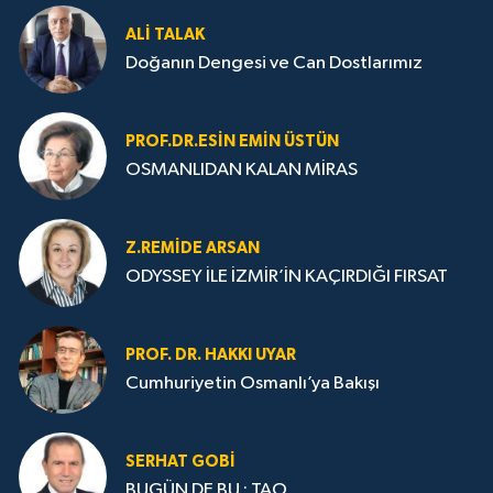
ALI TALAK
Doğanın Dengesi ve Can Dostlarımız
PROF.DR.ESIN EMIN ÜSTÜN
OSMANLIDAN KALAN MİRAS
Z.REMIDE ARSAN
ODYSSEY İLE İZMİR’İN KAÇIRDIĞI FIRSAT
PROF. DR. HAKKI UYAR
Cumhuriyetin Osmanlı’ya Bakışı
SERHAT GOBİ
BUGÜN DE BU : TAO