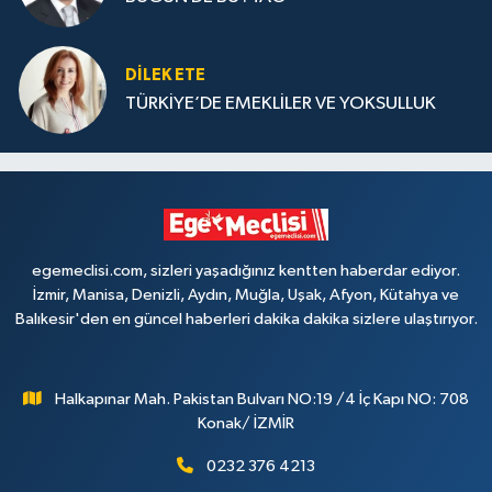
DILEK ETE
TÜRKİYE’DE EMEKLİLER VE YOKSULLUK
egemeclisi.com, sizleri yaşadığınız kentten haberdar ediyor.
İzmir, Manisa, Denizli, Aydın, Muğla, Uşak, Afyon, Kütahya ve
Balıkesir'den en güncel haberleri dakika dakika sizlere ulaştırıyor.
Halkapınar Mah. Pakistan Bulvarı NO:19 /4 İç Kapı NO: 708
Konak/ İZMİR
0232 376 4213