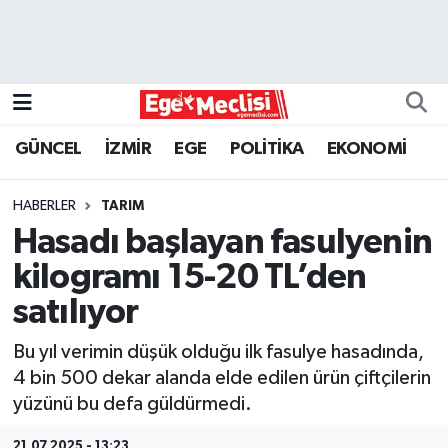
EGE
EKONOMİ
GÜNCEL
İZMİR
EGE
POLİTİKA
EKONOMİ
GÜNCEL
HABERLER
TARIM
İZMİR
Hasadı başlayan fasulyenin
kilogramı 15-20 TL’den
ÖZEL HABER
satılıyor
POLİTİKA
Bu yıl verimin düşük olduğu ilk fasulye hasadında,
4 bin 500 dekar alanda elde edilen ürün çiftçilerin
Programlar
yüzünü bu defa güldürmedi.
SPOR
21.07.2025 - 13:23