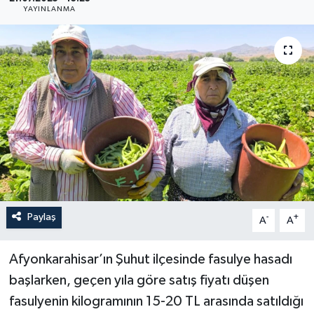
YAYINLANMA
YAŞAM
Paylaş
-
+
A
A
Afyonkarahisar’ın Şuhut ilçesinde fasulye hasadı
başlarken, geçen yıla göre satış fiyatı düşen
fasulyenin kilogramının 15-20 TL arasında satıldığı