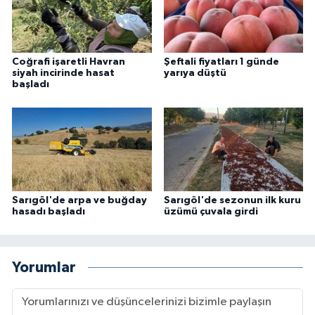
Coğrafi işaretli Havran
Şeftali fiyatları 1 günde
siyah incirinde hasat
yarıya düştü
başladı
Sarıgöl'de arpa ve buğday
Sarıgöl'de sezonun ilk kuru
hasadı başladı
üzümü çuvala girdi
Yorumlar