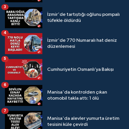
3
İzmir'de tartıştığı oğlunu pompalı
tüfekle öldürdü
4
İzmir'de 770 Numaralı hat deniz
düzenlemesi
5
Cumhuriyetin Osmanlı’ya Bakışı
6
Manisa'da kontrolden çıkan
otomobil takla attı: 1 ölü
7
Manisa'da alevler yumurta üretim
tesisini küle çevirdi