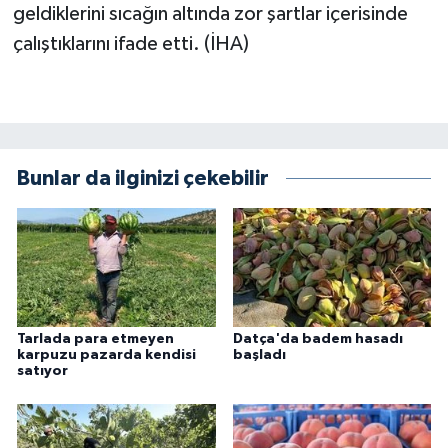
geldiklerini sıcağın altında zor şartlar içerisinde
çalıştıklarını ifade etti. (İHA)
Bunlar da ilginizi çekebilir
Tarlada para etmeyen
Datça'da badem hasadı
karpuzu pazarda kendisi
başladı
satıyor