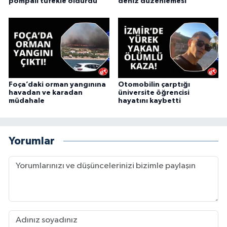
pompalı tüfekle öldürdü
deniz düzenlemesi
Foça’daki orman yangınına
Otomobilin çarptığı
havadan ve karadan
üniversite öğrencisi
müdahale
hayatını kaybetti
Yorumlar