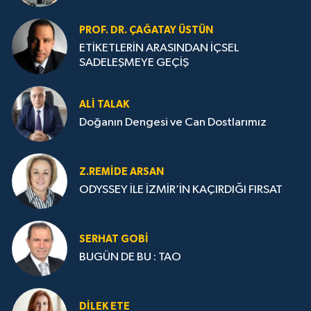
PROF. DR. ÇAĞATAY ÜSTÜN
ETİKETLERİN ARASINDAN İÇSEL
SADELEŞMEYE GEÇİŞ
ALI TALAK
Doğanın Dengesi ve Can Dostlarımız
Z.REMIDE ARSAN
ODYSSEY İLE İZMİR’İN KAÇIRDIĞI FIRSAT
SERHAT GOBİ
BUGÜN DE BU : TAO
DILEK ETE