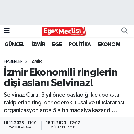
EGE
EKONOMİ
GÜNCEL
İZMİR
EGE
POLİTİKA
EKONOMİ
GÜNCEL
HABERLER
İZMİR
İZMİR
İzmir Ekonomili ringlerin
dişi aslanı Selvinaz!
ÖZEL HABER
Selvinaz Cura, 3 yıl önce başladığı kick boksta
POLİTİKA
rakiplerine ringi dar ederek ulusal ve uluslararası
organizasyonlarda 5 altın madalya kazandı...
Programlar
16.11.2023 - 11:10
16.11.2023 - 12:07
YAYINLANMA
GÜNCELLEME
SPOR