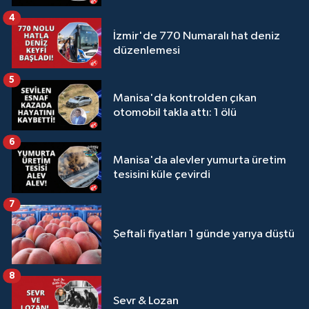
4
İzmir'de 770 Numaralı hat deniz
düzenlemesi
5
Manisa'da kontrolden çıkan
otomobil takla attı: 1 ölü
6
Manisa'da alevler yumurta üretim
tesisini küle çevirdi
7
Şeftali fiyatları 1 günde yarıya düştü
8
Sevr & Lozan