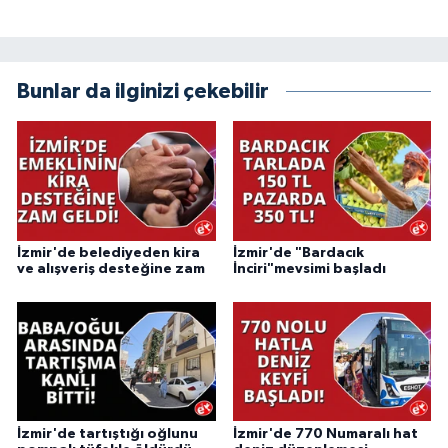
Bunlar da ilginizi çekebilir
İzmir'de belediyeden kira
İzmir'de "Bardacık
ve alışveriş desteğine zam
İnciri"mevsimi başladı
İzmir'de tartıştığı oğlunu
İzmir'de 770 Numaralı hat