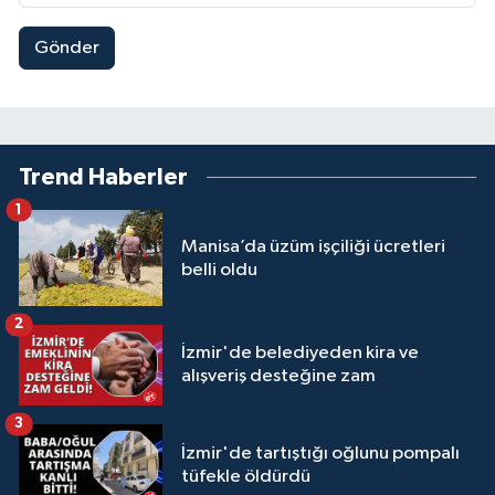
Gönder
Trend Haberler
1
Manisa’da üzüm işçiliği ücretleri
belli oldu
2
İzmir'de belediyeden kira ve
alışveriş desteğine zam
3
İzmir'de tartıştığı oğlunu pompalı
tüfekle öldürdü