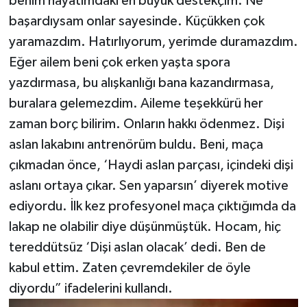
benim hayatımdaki en büyük destekçim. Ne
başardıysam onlar sayesinde. Küçükken çok
yaramazdım. Hatırlıyorum, yerimde duramazdım.
Eğer ailem beni çok erken yaşta spora
yazdırmasa, bu alışkanlığı bana kazandırmasa,
buralara gelemezdim. Aileme teşekkürü her
zaman borç bilirim. Onların hakkı ödenmez. Dişi
aslan lakabını antrenörüm buldu. Beni, maça
çıkmadan önce, ‘Haydi aslan parçası, içindeki dişi
aslanı ortaya çıkar. Sen yaparsın’ diyerek motive
ediyordu. İlk kez profesyonel maça çıktığımda da
lakap ne olabilir diye düşünmüştük. Hocam, hiç
tereddütsüz ‘Dişi aslan olacak’ dedi. Ben de
kabul ettim. Zaten çevremdekiler de öyle
diyordu” ifadelerini kullandı.