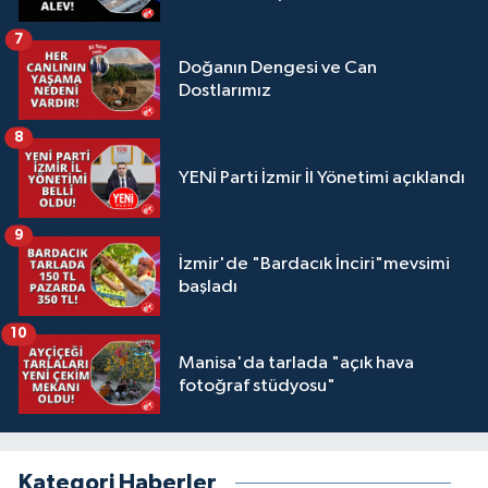
7
Doğanın Dengesi ve Can
Dostlarımız
8
YENİ Parti İzmir İl Yönetimi açıklandı
9
İzmir'de "Bardacık İnciri"mevsimi
başladı
10
Manisa'da tarlada "açık hava
fotoğraf stüdyosu"
Kategori Haberler