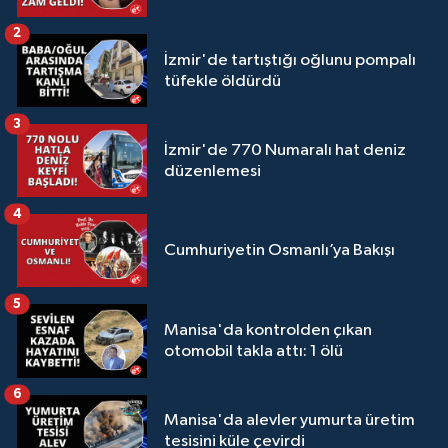
2
İzmir'de tartıştığı oğlunu pompalı
tüfekle öldürdü
3
İzmir'de 770 Numaralı hat deniz
düzenlemesi
4
Cumhuriyetin Osmanlı’ya Bakışı
5
Manisa'da kontrolden çıkan
otomobil takla attı: 1 ölü
6
Manisa'da alevler yumurta üretim
tesisini küle çevirdi