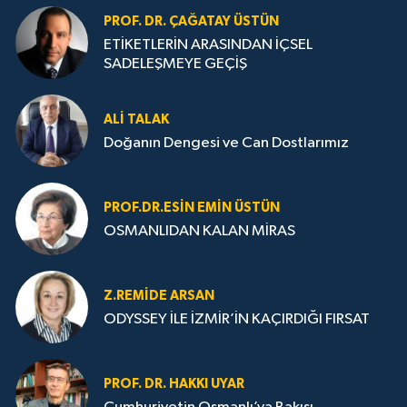
PROF. DR. ÇAĞATAY ÜSTÜN
ETİKETLERİN ARASINDAN İÇSEL
SADELEŞMEYE GEÇİŞ
ALI TALAK
Doğanın Dengesi ve Can Dostlarımız
PROF.DR.ESIN EMIN ÜSTÜN
OSMANLIDAN KALAN MİRAS
Z.REMIDE ARSAN
ODYSSEY İLE İZMİR’İN KAÇIRDIĞI FIRSAT
PROF. DR. HAKKI UYAR