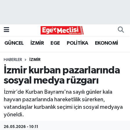
EGE
EKONOMİ
GÜNCEL
İZMİR
EGE
POLİTİKA
EKONOMİ
GÜNCEL
HABERLER
İZMİR
İZMİR
İzmir kurban pazarlarında
sosyal medya rüzgarı
ÖZEL HABER
İzmir’de Kurban Bayramı'na sayılı günler kala
POLİTİKA
hayvan pazarlarında hareketlilik sürerken,
vatandaşlar kurbanlık seçimi için sosyal medyaya
Programlar
yöneldi.
SPOR
26.05.2026 - 10:11