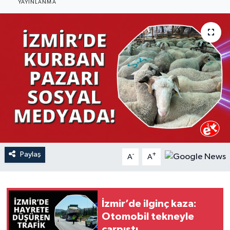
YAYINLANMA
YAŞAM
Paylaş
-
+
A
A
İzmir’de ilginç kaza:
Otomobil tekneyle
çarpıştı