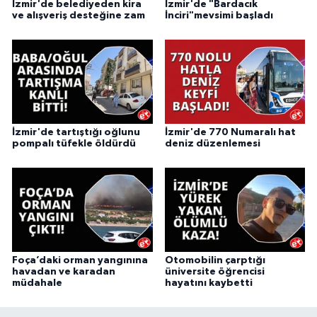
İzmir'de belediyeden kira
İzmir'de "Bardacık
ve alışveriş desteğine zam
İnciri"mevsimi başladı
İzmir'de tartıştığı oğlunu
İzmir'de 770 Numaralı hat
pompalı tüfekle öldürdü
deniz düzenlemesi
Foça’daki orman yangınına
Otomobilin çarptığı
havadan ve karadan
üniversite öğrencisi
müdahale
hayatını kaybetti