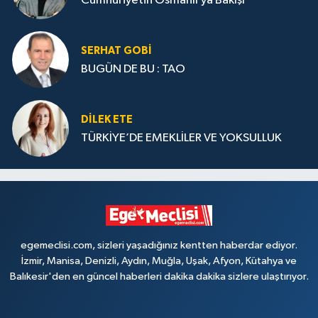
Cumhuriyetin Osmanlı’ya Bakışı
SERHAT GOBİ
BUGÜN DE BU : TAO
DILEK ETE
TÜRKİYE’DE EMEKLİLER VE YOKSULLUK
egemeclisi.com, sizleri yaşadığınız kentten haberdar ediyor.
İzmir, Manisa, Denizli, Aydın, Muğla, Uşak, Afyon, Kütahya ve
Balıkesir'den en güncel haberleri dakika dakika sizlere ulaştırıyor.