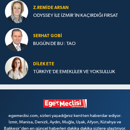
Z.REMIDE ARSAN
ODYSSEY İLE İZMİR’İN KAÇIRDIĞI FIRSAT
SERHAT GOBİ
BUGÜN DE BU : TAO
DILEK ETE
TÜRKİYE’DE EMEKLİLER VE YOKSULLUK
egemeclisi.com, sizleri yaşadığınız kentten haberdar ediyor.
İzmir, Manisa, Denizli, Aydın, Muğla, Uşak, Afyon, Kütahya ve
Balıkesir'den en güncel haberleri dakika dakika sizlere ulaştırıyor.