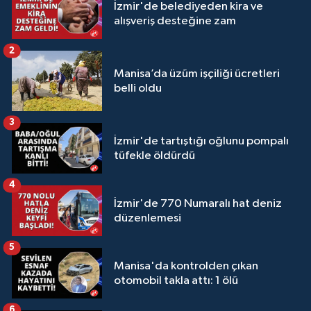
İzmir'de belediyeden kira ve
alışveriş desteğine zam
2
Manisa’da üzüm işçiliği ücretleri
belli oldu
3
İzmir'de tartıştığı oğlunu pompalı
tüfekle öldürdü
4
İzmir'de 770 Numaralı hat deniz
düzenlemesi
5
Manisa'da kontrolden çıkan
otomobil takla attı: 1 ölü
6