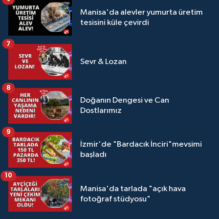
Manisa'da alevler yumurta üretim
tesisini küle çevirdi
7
Sevr & Lozan
8
Doğanın Dengesi ve Can
Dostlarımız
9
İzmir'de "Bardacık İnciri"mevsimi
başladı
10
Manisa'da tarlada "açık hava
fotoğraf stüdyosu"