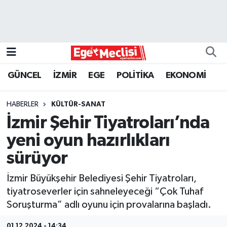
EGE
EKONOMİ
GÜNCEL
İZMİR
EGE
POLİTİKA
EKONOMİ
GÜNCEL
HABERLER
KÜLTÜR-SANAT
İZMİR
İzmir Şehir Tiyatroları’nda
yeni oyun hazırlıkları
ÖZEL HABER
sürüyor
POLİTİKA
İzmir Büyükşehir Belediyesi Şehir Tiyatroları,
tiyatroseverler için sahneleyeceği “Çok Tuhaf
Programlar
Soruşturma” adlı oyunu için provalarına başladı.
SPOR
01.12.2024 - 14:34