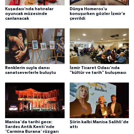
Kuşadası’nda hatıralar
Dünya Homeros’u
oyuncak müzesinde
konuşurken gözler İzmir’e
canlanacak
çevrildi
Renklerin suyla dansı
İzmir Ticaret Odası'nda
sanatseverlerle buluştu
"kültür ve tarih" buluşması
Manisa'da tarihi gece:
Şiirin kalbi Manisa Salihli'de
Sardes Antik Kenti'nde
attı
'Carmina Burana' rüzgarı