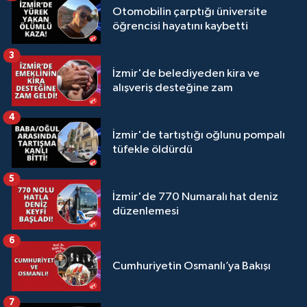
Otomobilin çarptığı üniversite
öğrencisi hayatını kaybetti
3
İzmir'de belediyeden kira ve
alışveriş desteğine zam
4
İzmir'de tartıştığı oğlunu pompalı
tüfekle öldürdü
5
İzmir'de 770 Numaralı hat deniz
düzenlemesi
6
Cumhuriyetin Osmanlı’ya Bakışı
7