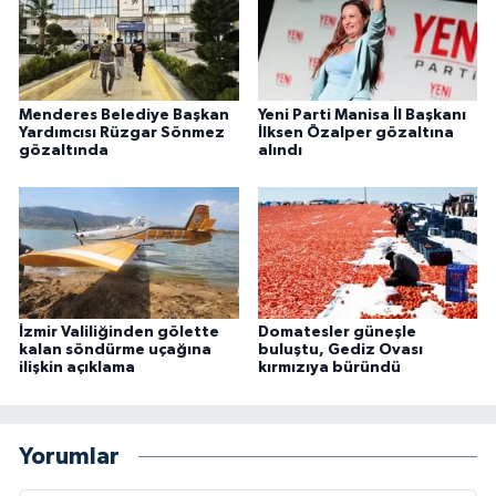
Menderes Belediye Başkan
Yeni Parti Manisa İl Başkanı
Yardımcısı Rüzgar Sönmez
İlksen Özalper gözaltına
gözaltında
alındı
İzmir Valiliğinden gölette
Domatesler güneşle
kalan söndürme uçağına
buluştu, Gediz Ovası
ilişkin açıklama
kırmızıya büründü
Yorumlar