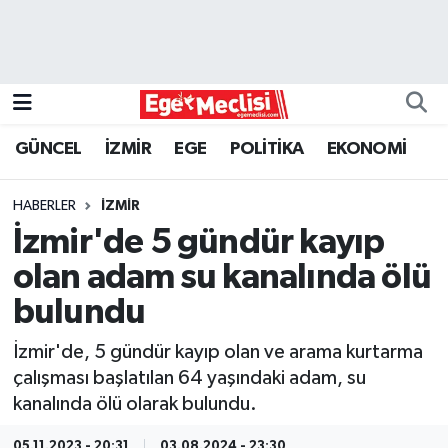
EGE
EKONOMİ
GÜNCEL
İZMİR
EGE
POLİTİKA
EKONOMİ
GÜNCEL
HABERLER
İZMİR
İZMİR
İzmir'de 5 gündür kayıp
olan adam su kanalında ölü
ÖZEL HABER
bulundu
POLİTİKA
İzmir'de, 5 gündür kayıp olan ve arama kurtarma
çalışması başlatılan 64 yaşındaki adam, su
Programlar
kanalında ölü olarak bulundu.
SPOR
05.11.2023 - 20:31
03.08.2024 - 23:30