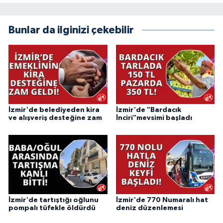
Bunlar da ilginizi çekebilir
İzmir'de belediyeden kira
İzmir'de "Bardacık
ve alışveriş desteğine zam
İnciri"mevsimi başladı
İzmir'de tartıştığı oğlunu
İzmir'de 770 Numaralı hat
pompalı tüfekle öldürdü
deniz düzenlemesi