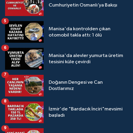
Cumhuriyetin Osmanlı’ya Bakışı
5
Manisa'da kontrolden çıkan
otomobil takla attı: 1 ölü
6
Manisa'da alevler yumurta üretim
tesisini küle çevirdi
7
Doğanın Dengesi ve Can
Dostlarımız
8
İzmir'de "Bardacık İnciri"mevsimi
başladı
9