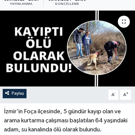
YAYINLANMA
GÜNCELLEME
YAŞAM
Paylaş
-
+
A
A
İzmir'in Foça ilçesinde, 5 gündür kayıp olan ve
arama kurtarma çalışması başlatılan 64 yaşındaki
adam, su kanalında ölü olarak bulundu.