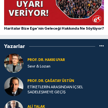
Haritalar Bize Ege’nin Geleceği Hakkında Ne Söylüyor?
Yazarlar
PROF. DR. HAKKI UYAR
Sevr & Lozan
PROF. DR. ÇAĞATAY ÜSTÜN
ETİKETLERİN ARASINDAN İÇSEL
SADELEŞMEYE GEÇİŞ
ALI TALAK