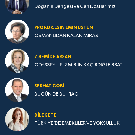
Doğanın Dengesi ve Can Dostlarımız
PROF.DR.ESIN EMIN ÜSTÜN
OSMANLIDAN KALAN MİRAS
Z.REMIDE ARSAN
ODYSSEY İLE İZMİR’İN KAÇIRDIĞI FIRSAT
SERHAT GOBİ
BUGÜN DE BU : TAO
DILEK ETE
TÜRKİYE’DE EMEKLİLER VE YOKSULLUK