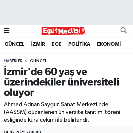
EGE
EKONOMİ
GÜNCEL
İZMİR
EGE
POLİTİKA
EKONOMİ
GÜNCEL
HABERLER
GÜNCEL
İZMİR
İzmir'de 60 yaş ve
üzerindekiler üniversiteli
ÖZEL HABER
oluyor
POLİTİKA
Ahmed Adnan Saygun Sanat Merkezi’nde
(AASSM) düzenlenen üniversite tanıtım töreni
Programlar
eşliğinde kura çekimi ile belirlendi.
SPOR
14.02.2025 - 08:40