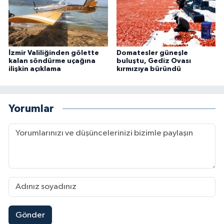
İzmir Valiliğinden gölette
Domatesler güneşle
kalan söndürme uçağına
buluştu, Gediz Ovası
ilişkin açıklama
kırmızıya büründü
Yorumlar
Gönder