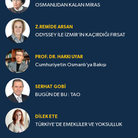
OSMANLIDAN KALAN MİRAS
Z.REMIDE ARSAN
ODYSSEY İLE İZMİR’İN KAÇIRDIĞI FIRSAT
PROF. DR. HAKKI UYAR
Cumhuriyetin Osmanlı’ya Bakışı
SERHAT GOBİ
BUGÜN DE BU : TAO
DILEK ETE
TÜRKİYE’DE EMEKLİLER VE YOKSULLUK