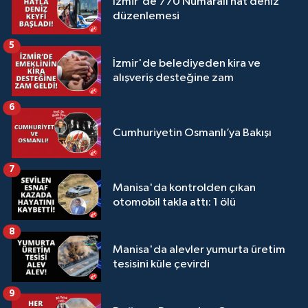
İzmir'de 770 Numaralı hat deniz
düzenlemesi
5
İzmir'de belediyeden kira ve
alışveriş desteğine zam
6
Cumhuriyetin Osmanlı’ya Bakışı
7
Manisa'da kontrolden çıkan
otomobil takla attı: 1 ölü
8
Manisa'da alevler yumurta üretim
tesisini küle çevirdi
9