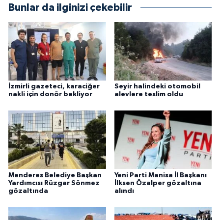
Bunlar da ilginizi çekebilir
İzmirli gazeteci, karaciğer
Seyir halindeki otomobil
nakli için donör bekliyor
alevlere teslim oldu
Menderes Belediye Başkan
Yeni Parti Manisa İl Başkanı
Yardımcısı Rüzgar Sönmez
İlksen Özalper gözaltına
gözaltında
alındı