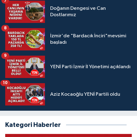
7
Doğanın Dengesi ve Can
Dostlarımız
8
İzmir'de "Bardacık İnciri"mevsimi
başladı
9
YENİ Parti İzmir İl Yönetimi açıklandı
10
Aziz Kocaoğlu YENİ Partili oldu
Kategori Haberler