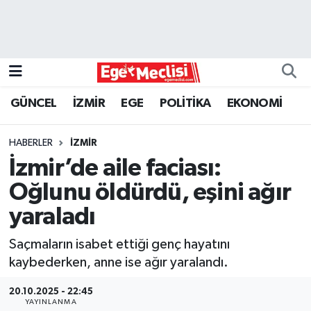
EGE
EKONOMİ
GÜNCEL
İZMİR
EGE
POLİTİKA
EKONOMİ
GÜNCEL
HABERLER
İZMİR
İZMİR
İzmir’de aile faciası:
Oğlunu öldürdü, eşini ağır
ÖZEL HABER
yaraladı
POLİTİKA
Saçmaların isabet ettiği genç hayatını
kaybederken, anne ise ağır yaralandı.
Programlar
20.10.2025 - 22:45
SPOR
YAYINLANMA