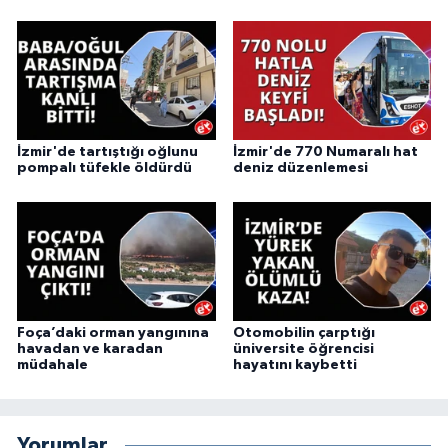
İzmir'de tartıştığı oğlunu
İzmir'de 770 Numaralı hat
pompalı tüfekle öldürdü
deniz düzenlemesi
Foça’daki orman yangınına
Otomobilin çarptığı
havadan ve karadan
üniversite öğrencisi
müdahale
hayatını kaybetti
Yorumlar