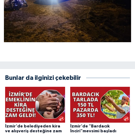
Bunlar da ilginizi çekebilir
İzmir'de belediyeden kira
İzmir'de "Bardacık
ve alışveriş desteğine zam
İnciri"mevsimi başladı