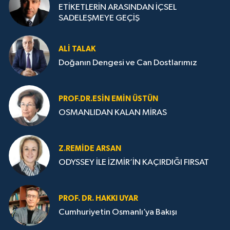
ETİKETLERİN ARASINDAN İÇSEL
SADELEŞMEYE GEÇİŞ
ALI TALAK
Doğanın Dengesi ve Can Dostlarımız
PROF.DR.ESIN EMIN ÜSTÜN
OSMANLIDAN KALAN MİRAS
Z.REMIDE ARSAN
ODYSSEY İLE İZMİR’İN KAÇIRDIĞI FIRSAT
PROF. DR. HAKKI UYAR
Cumhuriyetin Osmanlı’ya Bakışı