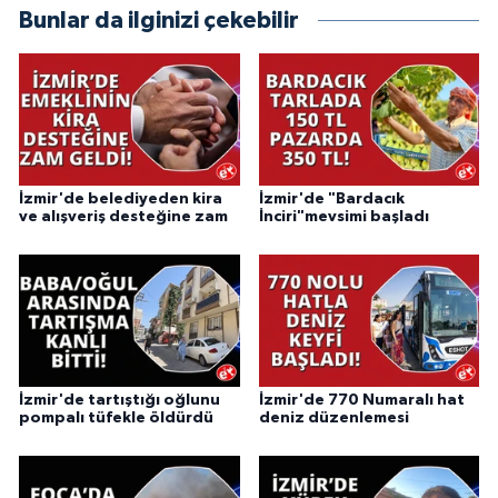
Bunlar da ilginizi çekebilir
İzmir'de belediyeden kira
İzmir'de "Bardacık
ve alışveriş desteğine zam
İnciri"mevsimi başladı
İzmir'de tartıştığı oğlunu
İzmir'de 770 Numaralı hat
pompalı tüfekle öldürdü
deniz düzenlemesi