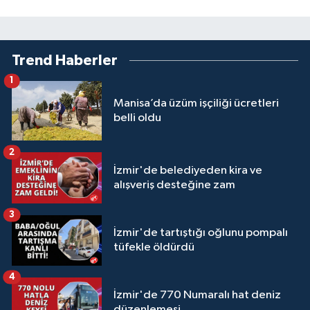
Trend Haberler
1
Manisa’da üzüm işçiliği ücretleri
belli oldu
2
İzmir'de belediyeden kira ve
alışveriş desteğine zam
3
İzmir'de tartıştığı oğlunu pompalı
tüfekle öldürdü
4
İzmir'de 770 Numaralı hat deniz
düzenlemesi