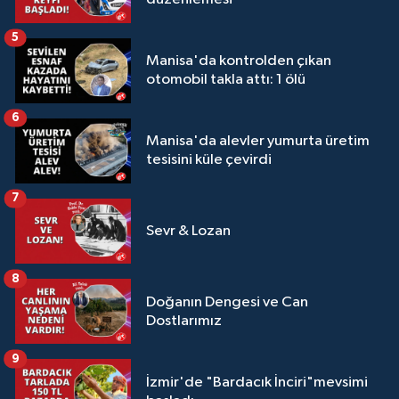
5
Manisa'da kontrolden çıkan
otomobil takla attı: 1 ölü
6
Manisa'da alevler yumurta üretim
tesisini küle çevirdi
7
Sevr & Lozan
8
Doğanın Dengesi ve Can
Dostlarımız
9
İzmir'de "Bardacık İnciri"mevsimi