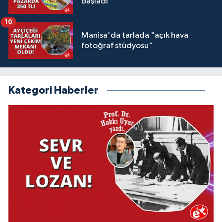
başladı
10
Manisa'da tarlada "açık hava
fotoğraf stüdyosu"
Kategori Haberler