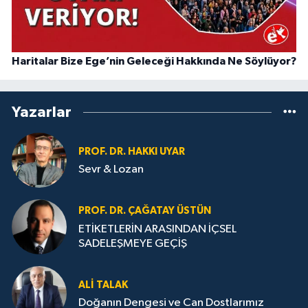
Haritalar Bize Ege’nin Geleceği Hakkında Ne Söylüyor?
Yazarlar
PROF. DR. HAKKI UYAR
Sevr & Lozan
PROF. DR. ÇAĞATAY ÜSTÜN
ETİKETLERİN ARASINDAN İÇSEL
SADELEŞMEYE GEÇİŞ
ALI TALAK
Doğanın Dengesi ve Can Dostlarımız