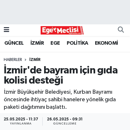
EGE
EKONOMİ
GÜNCEL
İZMİR
EGE
POLİTİKA
EKONOMİ
GÜNCEL
HABERLER
İZMİR
İZMİR
İzmir'de bayram için gıda
kolisi desteği
ÖZEL HABER
İzmir Büyükşehir Belediyesi, Kurban Bayramı
POLİTİKA
öncesinde ihtiyaç sahibi hanelere yönelik gıda
paketi dağıtımını başlattı.
Programlar
25.05.2025 - 11:37
26.05.2025 - 09:31
YAYINLANMA
GÜNCELLEME
SPOR