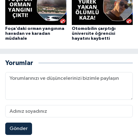
Foça’daki orman yangınına
Otomobilin çarptığı
havadan ve karadan
üniversite öğrencisi
müdahale
hayatını kaybetti
Yorumlar
Gönder