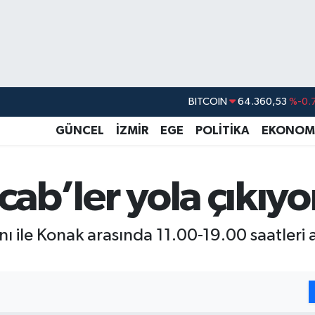
DOLAR
47,7069
%0.
EURO
55,0265
%0.
GÜNCEL
İZMİR
EGE
POLİTİKA
EKONOM
STERLİN
64,1897
%0.
GRAM ALTIN
6618.49
%2.
cab’ler yola çıkıyo
BİST100
13.887
%
BITCOIN
64.360,53
%-0.
anı ile Konak arasında 11.00-19.00 saatle