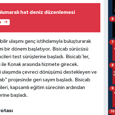
Numaralı hat deniz düzenlemesi
6
e
bilir ulaşımı genç istihdamıyla buluşturarak
7
eni bir dönem başlatıyor. Bisicab sürücüsü
ileri test sürüşlerine başladı. Bisicab’ler,
ile Konak arasında hizmete girecek.
8
içi ulaşımda çevreci dönüşümü destekleyen ve
icab" projesinde geri sayım başladı. Bisicab
ileri, kapsamlı eğitim sürecinin ardından
9
erine başladı.
rotası
10