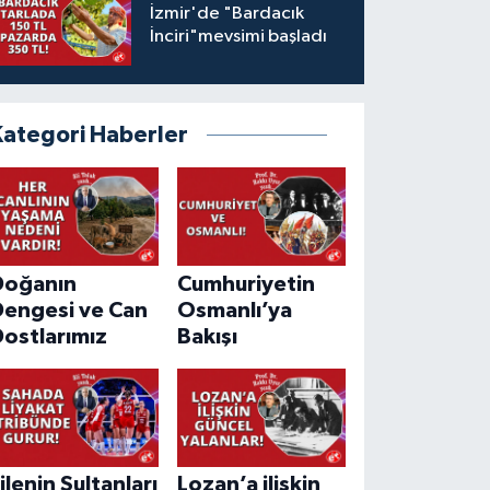
İzmir'de "Bardacık
İnciri"mevsimi başladı
Kategori Haberler
Doğanın
Cumhuriyetin
Dengesi ve Can
Osmanlı’ya
ostlarımız
Bakışı
ilenin Sultanları
Lozan’a ilişkin