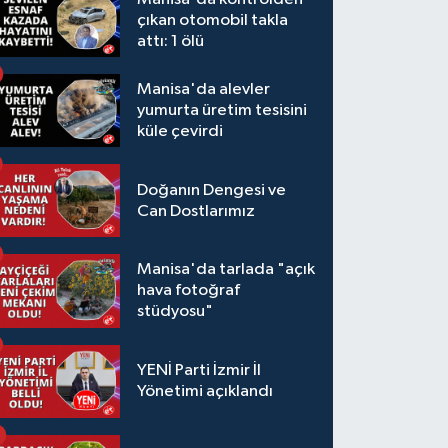
çıkan otomobil takla
attı: 1 ölü
Manisa'da alevler
yumurta üretim tesisini
küle çevirdi
Doğanın Dengesi ve
Can Dostlarımız
Manisa'da tarlada "açık
hava fotoğraf
stüdyosu"
YENİ Parti İzmir İl
Yönetimi açıklandı