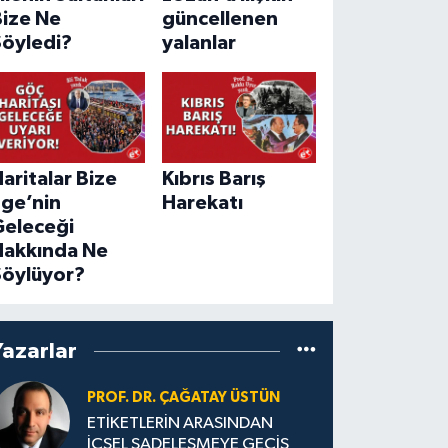
Bize Ne
güncellenen
Söyledi?
yalanlar
aritalar Bize
Kıbrıs Barış
Ege’nin
Harekatı
Geleceği
Hakkında Ne
Söylüyor?
Yazarlar
PROF. DR. ÇAĞATAY ÜSTÜN
ETİKETLERİN ARASINDAN
İÇSEL SADELEŞMEYE GEÇİŞ