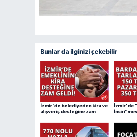
Bunlar da ilginizi çekebilir
İzmir'de belediyeden kira ve
İzmir'de 
alışveriş desteğine zam
İnciri"mev