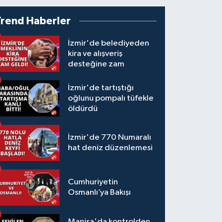
Trend Haberler
İzmir'de belediyeden
kira ve alışveriş
desteğine zam
İzmir'de tartıştığı
oğlunu pompalı tüfekle
öldürdü
İzmir'de 770 Numaralı
hat deniz düzenlemesi
Cumhuriyetin
Osmanlı’ya Bakışı
Manisa'da kontrolden