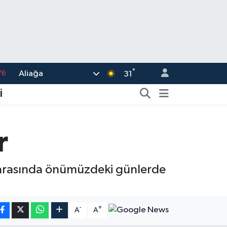
°
Aliağa
17
31
01
İ
02
12
r
64
76
ri arasında önümüzdeki günlerde
-
+
A
A