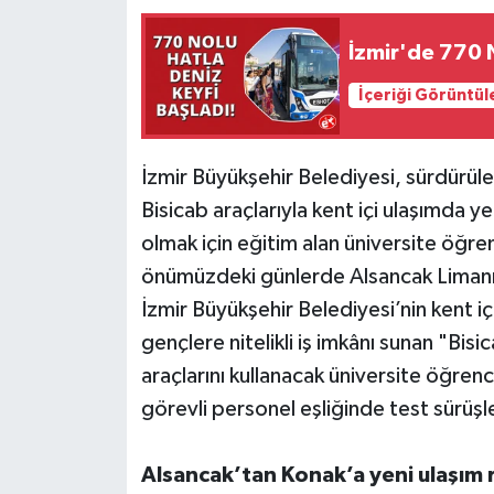
İzmir'de 770 
İçeriği Görüntül
İzmir Büyükşehir Belediyesi, sürdürüle
Bisicab araçlarıyla kent içi ulaşımda y
olmak için eğitim alan üniversite öğrenc
önümüzdeki günlerde Alsancak Limanı 
İzmir Büyükşehir Belediyesi’nin kent 
gençlere nitelikli iş imkânı sunan "Bis
araçlarını kullanacak üniversite öğrenc
görevli personel eşliğinde test sürüşl
Alsancak’tan Konak’a yeni ulaşım 