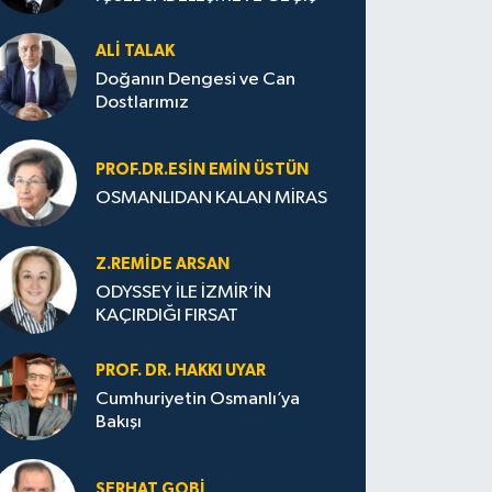
ALI TALAK
Doğanın Dengesi ve Can
Dostlarımız
PROF.DR.ESIN EMIN ÜSTÜN
OSMANLIDAN KALAN MİRAS
Z.REMIDE ARSAN
ODYSSEY İLE İZMİR’İN
KAÇIRDIĞI FIRSAT
PROF. DR. HAKKI UYAR
Cumhuriyetin Osmanlı’ya
Bakışı
SERHAT GOBİ