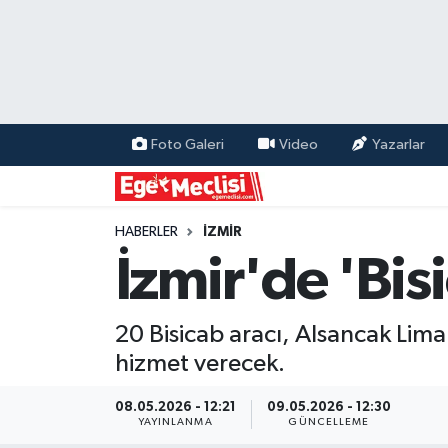
EGE
EKONOMİ
Foto Galeri
Video
Yazarlar
GÜNCEL
İZMİR
HABERLER
İZMİR
İzmir'de 'Bisi
ÖZEL HABER
20 Bisicab aracı, Alsancak Lim
POLİTİKA
hizmet verecek.
Programlar
08.05.2026 - 12:21
09.05.2026 - 12:30
YAYINLANMA
GÜNCELLEME
SPOR