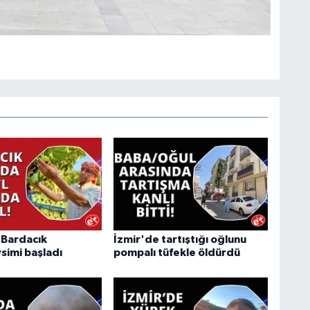
"Bardacık
İzmir'de tartıştığı oğlunu
simi başladı
pompalı tüfekle öldürdü