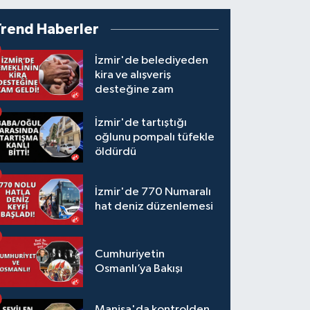
Trend Haberler
İzmir'de belediyeden
kira ve alışveriş
desteğine zam
İzmir'de tartıştığı
oğlunu pompalı tüfekle
öldürdü
İzmir'de 770 Numaralı
hat deniz düzenlemesi
Cumhuriyetin
Osmanlı’ya Bakışı
Manisa'da kontrolden