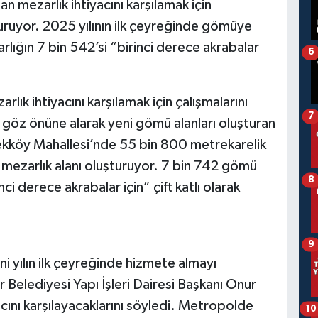
an mezarlık ihtiyacını karşılamak için
uruyor. 2025 yılının ilk çeyreğinde gömüye
rlığın 7 bin 542’si “birinci derece akrabalar
6
lık ihtiyacını karşılamak için çalışmalarını
7
göz önüne alarak yeni gömü alanları oluşturan
ekköy Mahallesi’nde 55 bin 800 metrekarelik
i mezarlık alanı oluşturuyor. 7 bin 742 gömü
8
nci derece akrabalar için” çift katlı olarak
9
ni yılın ilk çeyreğinde hizmete almayı
r Belediyesi Yapı İşleri Dairesi Başkanı Onur
yacını karşılayacaklarını söyledi. Metropolde
10