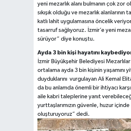
yeni mezarlık alanı bulmanın çok zor 
sıkışık olduğu ve mezarlık alanlarının t
katlı lahit uygulamasına öncelik veriyor
tasarruf sağlıyoruz. İzmir’e yeni mezar
sürüyor” diye konuştu.
Ayda 3 bin kişi hayatını kaybediyo
İzmir Büyükşehir Belediyesi Mezarlılar
ortalama ayda 3 bin kişinin yaşamını yiti
duyduklarını vurgulayan Ali Kemal El
da bu anlamda önemli bir ihtiyacı karş
aile kabri taleplerine yanıt verebileceğ
yurttaşlarımızın güvenle, huzur içinde 
oluşturuyoruz” dedi.