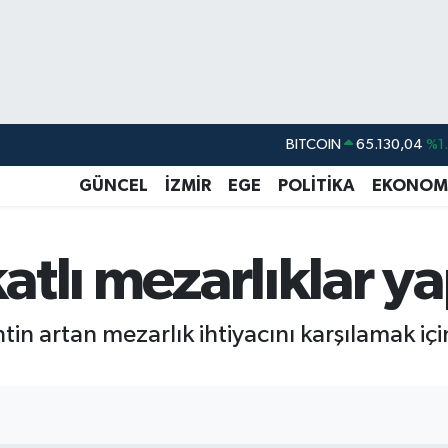
BITCOIN
65.130,04
%1
DOLAR
47,7436
%0.
EURO
55,2510
%0.
GÜNCEL
İZMİR
EGE
POLİTİKA
EKONOM
STERLİN
64,4811
%0.
GRAM ALTIN
6648.99
%2.
katlı mezarlıklar ya
BİST100
13.773
%-
ntin artan mezarlık ihtiyacını karşılamak i