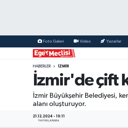
EGE
EKONOMİ
Foto Galeri
Video
Yazarlar
GÜNCEL
İZMİR
HABERLER
İZMİR
İzmir'de çift 
ÖZEL HABER
İzmir Büyükşehir Belediyesi, ke
POLİTİKA
alanı oluşturuyor.
Programlar
21.12.2024 - 10:11
YAYINLANMA
SPOR