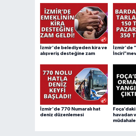
İzmir'de belediyeden kira ve
İzmir'de 
alışveriş desteğine zam
İnciri"mev
İzmir'de 770 Numaralı hat
Foça’daki
deniz düzenlemesi
havadan 
müdahale