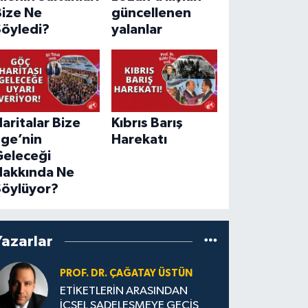
Bize Ne
güncellenen
Söyledi?
yalanlar
aritalar Bize
Kıbrıs Barış
Ege’nin
Harekatı
Geleceği
Hakkında Ne
Söylüyor?
Yazarlar
PROF. DR. ÇAĞATAY ÜSTÜN
ETİKETLERİN ARASINDAN
İÇSEL SADELEŞMEYE GEÇİŞ