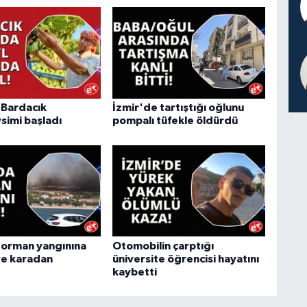
"Bardacık
İzmir'de tartıştığı oğlunu
simi başladı
pompalı tüfekle öldürdü
 orman yangınına
Otomobilin çarptığı
ve karadan
üniversite öğrencisi hayatını
kaybetti