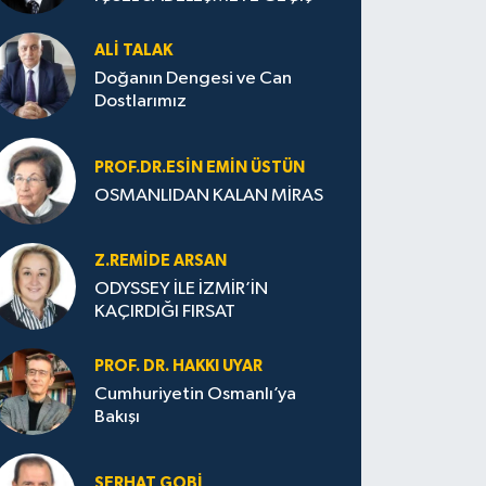
ALI TALAK
Doğanın Dengesi ve Can
Dostlarımız
PROF.DR.ESIN EMIN ÜSTÜN
OSMANLIDAN KALAN MİRAS
Z.REMIDE ARSAN
ODYSSEY İLE İZMİR’İN
KAÇIRDIĞI FIRSAT
PROF. DR. HAKKI UYAR
Cumhuriyetin Osmanlı’ya
Bakışı
SERHAT GOBİ