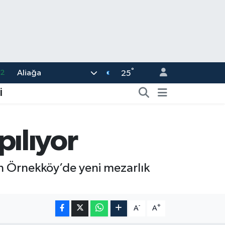
.2
°
Aliağa
25
18
32
İ
38
59
pılıyor
19
çin Örnekköy’de yeni mezarlık
-
+
A
A