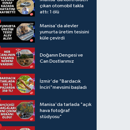
çıkan otomobil takla
attı: 1 ölü
Manisa'da alevler
yumurta üretim tesisini
küle çevirdi
Doğanın Dengesi ve
Can Dostlarımız
İzmir'de "Bardacık
İnciri"mevsimi başladı
Manisa'da tarlada "açık
hava fotoğraf
stüdyosu"