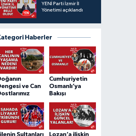
YENİ Parti İzmir İl
Yönetimi açıklandı
Kategori Haberler
Doğanın
Cumhuriyetin
Dengesi ve Can
Osmanlı’ya
ostlarımız
Bakışı
ilenin Sultanları
Lozan’a ilişkin