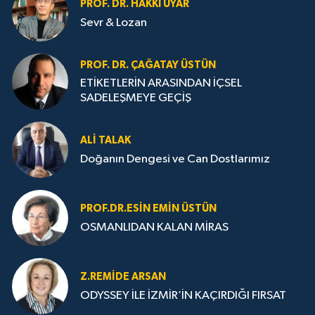
PROF. DR. HAKKI UYAR
Sevr & Lozan
PROF. DR. ÇAĞATAY ÜSTÜN
ETİKETLERİN ARASINDAN İÇSEL
SADELEŞMEYE GEÇİŞ
ALI TALAK
Doğanın Dengesi ve Can Dostlarımız
PROF.DR.ESIN EMIN ÜSTÜN
OSMANLIDAN KALAN MİRAS
Z.REMIDE ARSAN
ODYSSEY İLE İZMİR’İN KAÇIRDIĞI FIRSAT