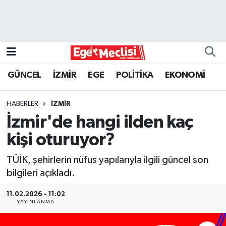
EGE
EKONOMİ
GÜNCEL
İZMİR
EGE
POLİTİKA
EKONOMİ
GÜNCEL
HABERLER
İZMİR
İZMİR
İzmir'de hangi ilden kaç
kişi oturuyor?
ÖZEL HABER
TÜİK, şehirlerin nüfus yapılarıyla ilgili güncel son
POLİTİKA
bilgileri açıkladı.
Programlar
11.02.2026 - 11:02
YAYINLANMA
SPOR