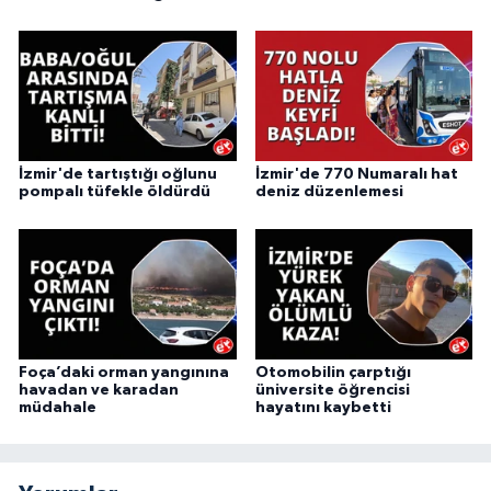
İzmir'de tartıştığı oğlunu
İzmir'de 770 Numaralı hat
pompalı tüfekle öldürdü
deniz düzenlemesi
Foça’daki orman yangınına
Otomobilin çarptığı
havadan ve karadan
üniversite öğrencisi
müdahale
hayatını kaybetti