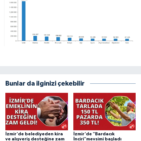
Bunlar da ilginizi çekebilir
İzmir'de belediyeden kira
İzmir'de "Bardacık
ve alışveriş desteğine zam
İnciri"mevsimi başladı