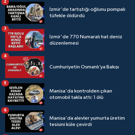
2
İzmir'de tartıştığı oğlunu pompalı
tüfekle öldürdü
3
İzmir'de 770 Numaralı hat deniz
düzenlemesi
4
Cumhuriyetin Osmanlı’ya Bakışı
5
Manisa'da kontrolden çıkan
otomobil takla attı: 1 ölü
6
Manisa'da alevler yumurta üretim
tesisini küle çevirdi