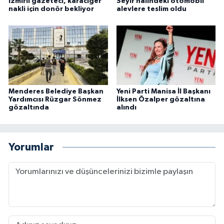
İzmirli gazeteci, karaciğer
Seyir halindeki otomobil
nakli için donör bekliyor
alevlere teslim oldu
Menderes Belediye Başkan
Yeni Parti Manisa İl Başkanı
Yardımcısı Rüzgar Sönmez
İlksen Özalper gözaltına
gözaltında
alındı
Yorumlar