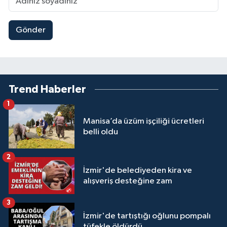
Gönder
Trend Haberler
1
Manisa’da üzüm işçiliği ücretleri
belli oldu
2
İzmir'de belediyeden kira ve
alışveriş desteğine zam
3
İzmir'de tartıştığı oğlunu pompalı
tüfekle öldürdü