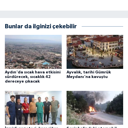
Bunlar da ilginizi çekebilir
Aydın'da sıcak hava etkisini
Ayvalık, tarihi Gümrük
sürdürecek, sıcaklık 42
Meydanı'na kavuştu
dereceye çıkacak