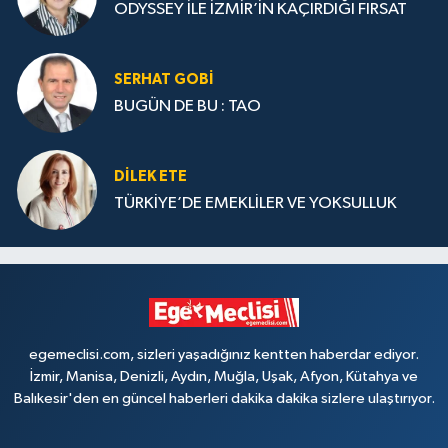
ODYSSEY İLE İZMİR’İN KAÇIRDIĞI FIRSAT
SERHAT GOBİ
BUGÜN DE BU : TAO
DILEK ETE
TÜRKİYE’DE EMEKLİLER VE YOKSULLUK
egemeclisi.com, sizleri yaşadığınız kentten haberdar ediyor.
İzmir, Manisa, Denizli, Aydın, Muğla, Uşak, Afyon, Kütahya ve
Balıkesir'den en güncel haberleri dakika dakika sizlere ulaştırıyor.