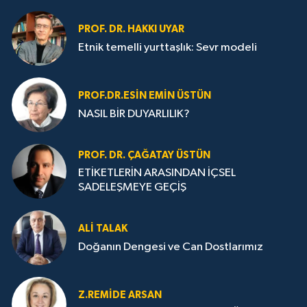
PROF. DR. HAKKI UYAR
Etnik temelli yurttaşlık: Sevr modeli
PROF.DR.ESIN EMIN ÜSTÜN
NASIL BİR DUYARLILIK?
PROF. DR. ÇAĞATAY ÜSTÜN
ETİKETLERİN ARASINDAN İÇSEL
SADELEŞMEYE GEÇİŞ
ALI TALAK
Doğanın Dengesi ve Can Dostlarımız
Z.REMIDE ARSAN