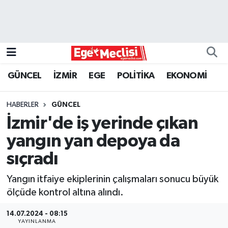
EGE
EKONOMİ
GÜNCEL
İZMİR
EGE
POLİTİKA
EKONOMİ
GÜNCEL
HABERLER
GÜNCEL
İZMİR
İzmir'de iş yerinde çıkan
yangın yan depoya da
ÖZEL HABER
sıçradı
POLİTİKA
Yangın itfaiye ekiplerinin çalışmaları sonucu büyük
ölçüde kontrol altına alındı.
Programlar
14.07.2024 - 08:15
SPOR
YAYINLANMA