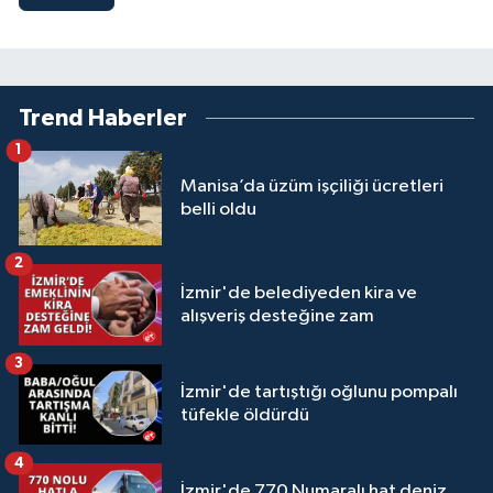
Trend Haberler
1
Manisa’da üzüm işçiliği ücretleri
belli oldu
2
İzmir'de belediyeden kira ve
alışveriş desteğine zam
3
İzmir'de tartıştığı oğlunu pompalı
tüfekle öldürdü
4
İzmir'de 770 Numaralı hat deniz