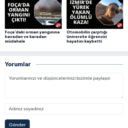
Foça’daki orman yangınına
Otomobilin çarptığı
havadan ve karadan
üniversite öğrencisi
müdahale
hayatını kaybetti
Yorumlar
Gönder