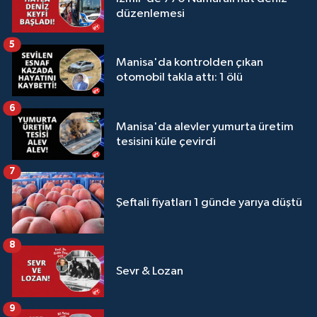
düzenlemesi
5
Manisa'da kontrolden çıkan
otomobil takla attı: 1 ölü
6
Manisa'da alevler yumurta üretim
tesisini küle çevirdi
7
Şeftali fiyatları 1 günde yarıya düştü
8
Sevr & Lozan
9