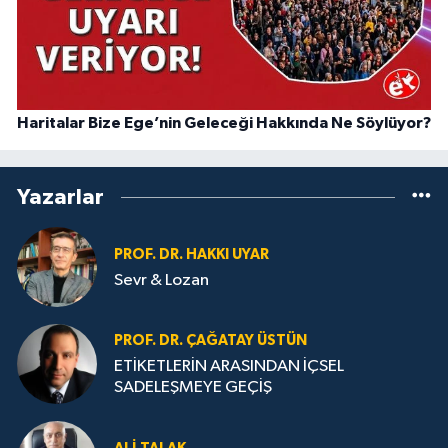
Haritalar Bize Ege’nin Geleceği Hakkında Ne Söylüyor?
Yazarlar
PROF. DR. HAKKI UYAR
Sevr & Lozan
PROF. DR. ÇAĞATAY ÜSTÜN
ETİKETLERİN ARASINDAN İÇSEL
SADELEŞMEYE GEÇİŞ