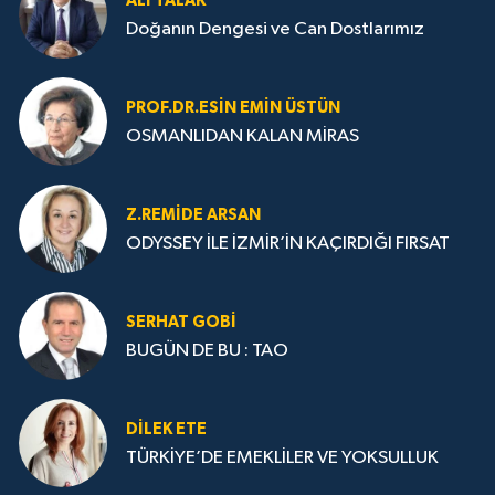
ALI TALAK
Doğanın Dengesi ve Can Dostlarımız
PROF.DR.ESIN EMIN ÜSTÜN
OSMANLIDAN KALAN MİRAS
Z.REMIDE ARSAN
ODYSSEY İLE İZMİR’İN KAÇIRDIĞI FIRSAT
SERHAT GOBİ
BUGÜN DE BU : TAO
DILEK ETE
TÜRKİYE’DE EMEKLİLER VE YOKSULLUK