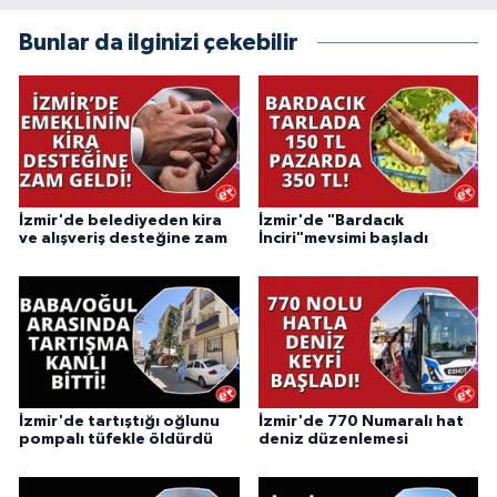
Bunlar da ilginizi çekebilir
İzmir'de belediyeden kira
İzmir'de "Bardacık
ve alışveriş desteğine zam
İnciri"mevsimi başladı
İzmir'de tartıştığı oğlunu
İzmir'de 770 Numaralı hat
pompalı tüfekle öldürdü
deniz düzenlemesi