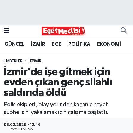
EGE
EKONOMİ
GÜNCEL
İZMİR
EGE
POLİTİKA
EKONOMİ
GÜNCEL
HABERLER
İZMİR
İZMİR
İzmir'de işe gitmek için
evden çıkan genç silahlı
ÖZEL HABER
saldırıda öldü
POLİTİKA
Polis ekipleri, olay yerinden kaçan cinayet
şüphelisini yakalamak için çalışma başlattı.
Programlar
03.02.2026 - 12:46
SPOR
YAYINLANMA