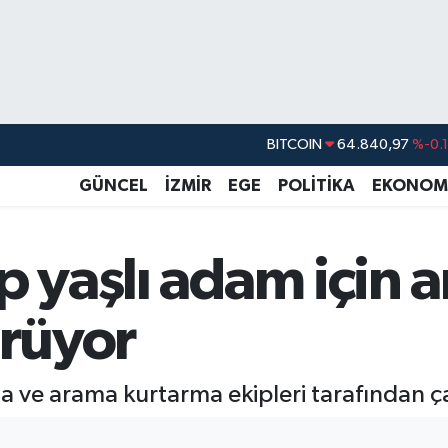
BITCOIN
64.840,97
%-0.
DOLAR
47,7436
%0.
GÜNCEL
İZMİR
EGE
POLİTİKA
EKONOM
EURO
55,2510
%0.
STERLİN
64,4811
%0.
p yaşlı adam için 
GRAM ALTIN
6660.55
%
BİST100
13.779
%-
ürüyor
 ve arama kurtarma ekipleri tarafından ça