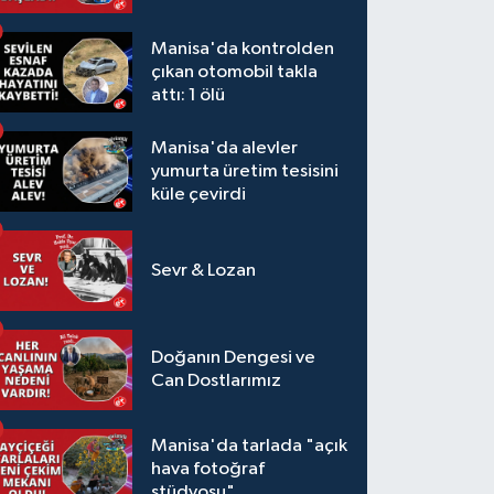
Manisa'da kontrolden
çıkan otomobil takla
attı: 1 ölü
Manisa'da alevler
yumurta üretim tesisini
küle çevirdi
Sevr & Lozan
Doğanın Dengesi ve
Can Dostlarımız
Manisa'da tarlada "açık
hava fotoğraf
stüdyosu"