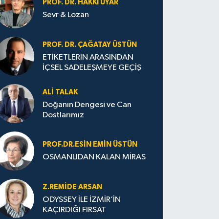
PROF. DR. HAKKI UYAR
Sevr & Lozan
PROF. DR. ÇAĞATAY ÜSTÜN
ETİKETLERİN ARASINDAN
İÇSEL SADELEŞMEYE GEÇİŞ
ALI TALAK
Doğanın Dengesi ve Can
Dostlarımız
PROF.DR.ESIN EMIN ÜSTÜN
OSMANLIDAN KALAN MİRAS
Z.REMIDE ARSAN
ODYSSEY İLE İZMİR’İN
KAÇIRDIĞI FIRSAT