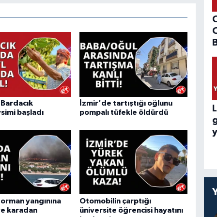
B
"Bardacık
İzmir'de tartıştığı oğlunu
L
simi başladı
pompalı tüfekle öldürdü
y
 orman yangınına
Otomobilin çarptığı
ve karadan
üniversite öğrencisi hayatını