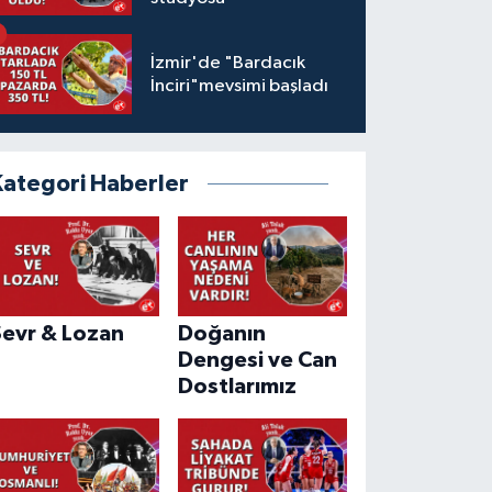
İzmir'de "Bardacık
İnciri"mevsimi başladı
Kategori Haberler
Sevr & Lozan
Doğanın
Dengesi ve Can
Dostlarımız