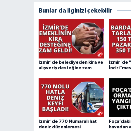
Bunlar da ilginizi çekebilir
İzmir'de belediyeden kira ve
İzmir'de 
alışveriş desteğine zam
İnciri"mev
İzmir'de 770 Numaralı hat
Foça’daki
deniz düzenlemesi
havadan 