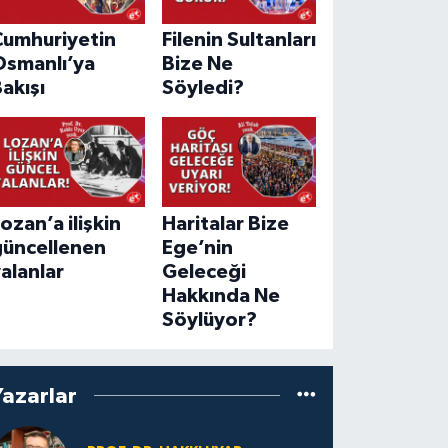
Cumhuriyetin
Filenin Sultanları
Osmanlı’ya
Bize Ne
akışı
Söyledi?
ozan’a ilişkin
Haritalar Bize
güncellenen
Ege’nin
alanlar
Geleceği
Hakkında Ne
Söylüyor?
Yazarlar