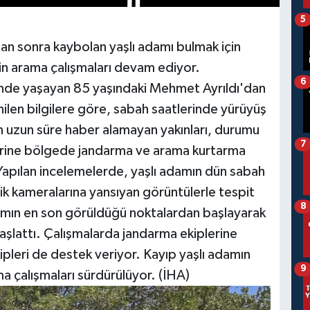
5
ıktan sonra kaybolan yaşlı adamı bulmak için
in arama çalışmaları devam ediyor.
6
si'nde yaşayan 85 yaşındaki Mehmet Ayrıldı'dan
ilen bilgilere göre, sabah saatlerinde yürüyüş
an uzun süre haber alamayan yakınları, durumu
7
zerine bölgede jandarma ve arama kurtarma
. Yapılan incelemelerde, yaşlı adamın dün sabah
ik kameralarına yansıyan görüntülerle tespit
8
adamın en son görüldüğü noktalardan başlayarak
aşlattı. Çalışmalarda jandarma ekiplerine
leri de destek veriyor. Kayıp yaşlı adamın
9
a çalışmaları sürdürülüyor. (İHA)