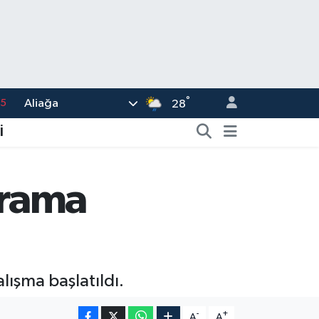
15
°
Aliağa
28
18
İ
32
38
arama
0
14
lışma başlatıldı.
-
+
A
A