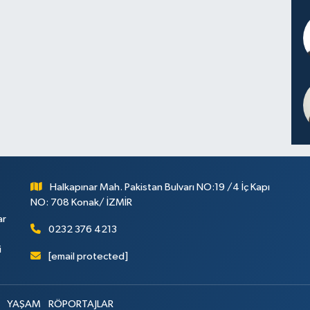
Halkapınar Mah. Pakistan Bulvarı NO:19 /4 İç Kapı
NO: 708 Konak/ İZMİR
ar
0232 376 4213
i
[email protected]
YAŞAM
RÖPORTAJLAR