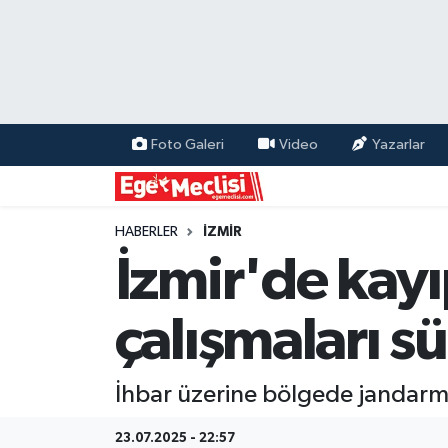
EGE
EKONOMİ
Foto Galeri
Video
Yazarlar
GÜNCEL
İZMİR
HABERLER
İZMİR
İzmir'de kayı
ÖZEL HABER
çalışmaları s
POLİTİKA
Programlar
İhbar üzerine bölgede jandarma
SPOR
23.07.2025 - 22:57