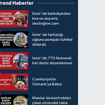
Trend Haberler
İzmir'de belediyeden
kira ve alışveriş
desteğine zam
İzmir'de tartıştığı
oğlunu pompalı tüfekle
öldürdü
İzmir'de 770 Numaralı
hat deniz düzenlemesi
Cumhuriyetin
Osmanlı’ya Bakışı
Manisa'da kontrolden
çıkan otomobil takla