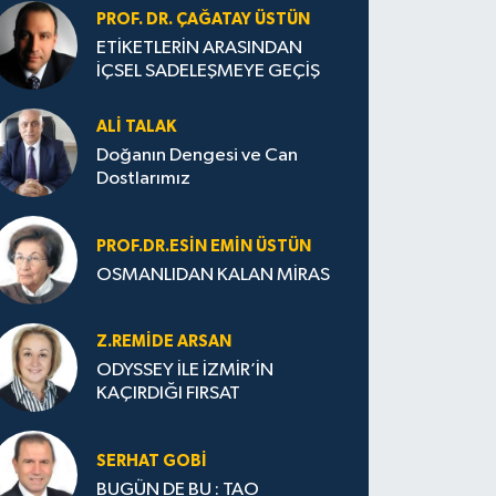
PROF. DR. ÇAĞATAY ÜSTÜN
ETİKETLERİN ARASINDAN
İÇSEL SADELEŞMEYE GEÇİŞ
ALI TALAK
Doğanın Dengesi ve Can
Dostlarımız
PROF.DR.ESIN EMIN ÜSTÜN
OSMANLIDAN KALAN MİRAS
Z.REMIDE ARSAN
ODYSSEY İLE İZMİR’İN
KAÇIRDIĞI FIRSAT
SERHAT GOBİ
BUGÜN DE BU : TAO