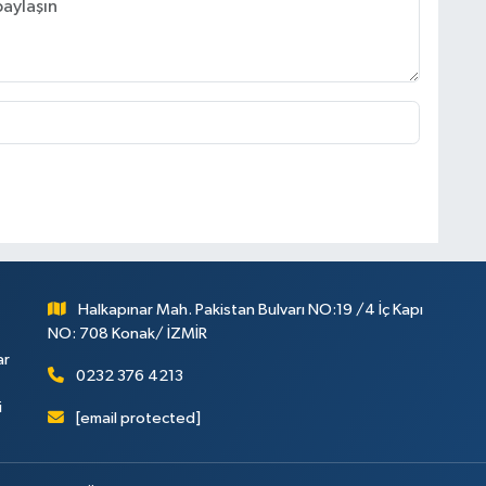
Halkapınar Mah. Pakistan Bulvarı NO:19 /4 İç Kapı
NO: 708 Konak/ İZMİR
ar
0232 376 4213
i
[email protected]