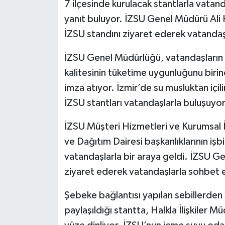
7 ilçesinde kurulacak stantlarla vatand
yanıt buluyor. İZSU Genel Müdürü Ali
İZSU standını ziyaret ederek vatandaş
İZSU Genel Müdürlüğü, vatandaşların ş
kalitesinin tüketime uygunluğunu birin
imza atıyor. İzmir’de su musluktan içili
İZSU stantları vatandaşlarla buluşuyor
İZSU Müşteri Hizmetleri ve Kurumsal İl
ve Dağıtım Dairesi başkanlıklarının işb
vatandaşlarla bir araya geldi. İZSU G
ziyaret ederek vatandaşlarla sohbet e
Şebeke bağlantısı yapılan sebillerden s
paylaşıldığı stantta, Halkla İlişkiler 