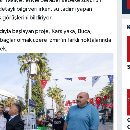
klı faaliyetleriyle beraber şebeke suyunun
etaylı bilgi verilirken, su tadımı yapan
 görüşlerini bildiriyor.
ıyla başlayan proje, Karşıyaka, Buca,
ağlar olmak üzere İzmir’in farklı noktalarında
ek.