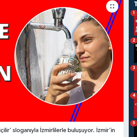
1
2
3
4
5
ilir’ sloganıyla İzmirlilerle buluşuyor. İzmir’in