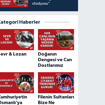
stüdyosu"
Kategori Haberler
Sevr & Lozan
Doğanın
Dengesi ve Can
Dostlarımız
Cumhuriyetin
Filenin Sultanları
Osmanlı’ya
Bize Ne