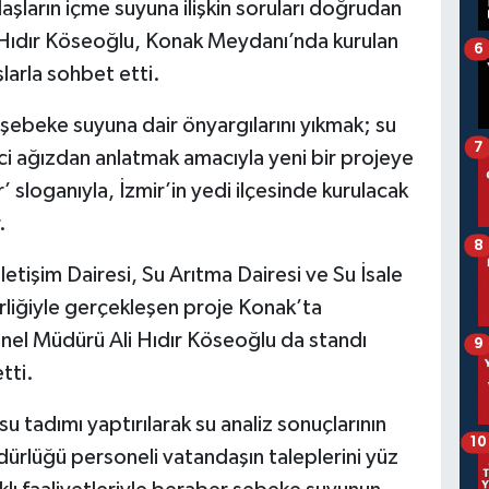
aşların içme suyuna ilişkin soruları doğrudan
 Hıdır Köseoğlu, Konak Meydanı’nda kurulan
6
larla sohbet etti.
ebeke suyuna dair önyargılarını yıkmak; su
7
ci ağızdan anlatmak amacıyla yeni bir projeye
r’ sloganıyla, İzmir’in yedi ilçesinde kurulacak
.
8
etişim Dairesi, Su Arıtma Dairesi ve Su İsale
irliğiyle gerçekleşen proje Konak’ta
enel Müdürü Ali Hıdır Köseoğlu da standı
9
tti.
u tadımı yaptırılarak su analiz sonuçlarının
10
Müdürlüğü personeli vatandaşın taleplerini yüz