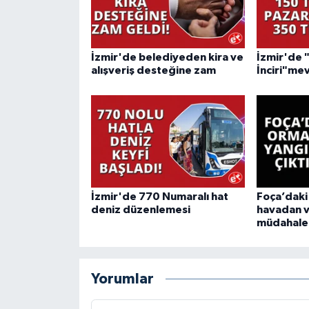
İzmir'de belediyeden kira ve
İzmir'de 
alışveriş desteğine zam
İnciri"mev
İzmir'de 770 Numaralı hat
Foça’daki
deniz düzenlemesi
havadan 
müdahale
Yorumlar