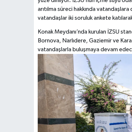
yüze dinliyor. İZSU’nun içme suyu oda
arıtılma süreci hakkında vatandaşlara d
vatandaşlar iki soruluk ankete katılarak
Konak Meydanı’nda kurulan İZSU stand
Bornova, Narlıdere, Gaziemir ve Karab
vatandaşlarla buluşmaya devam edec