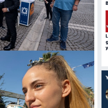
B
L
y