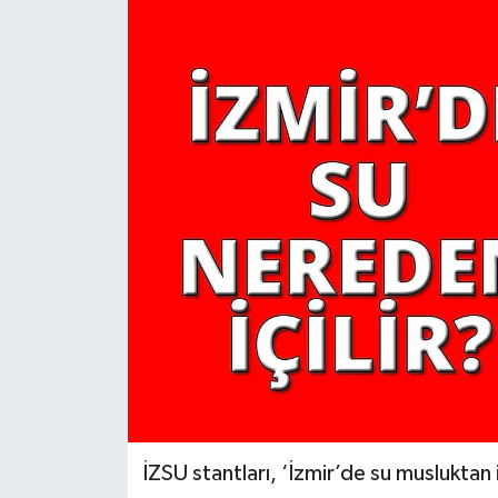
YAŞAM
İZSU stantları, ‘İzmir’de su musluktan iç