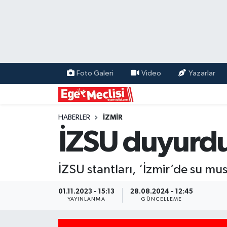
EGE
EKONOMİ
Foto Galeri
Video
Yazarlar
GÜNCEL
İZMİR
HABERLER
İZMİR
İZSU duyurdu:
ÖZEL HABER
İZSU stantları, ‘İzmir’de su musl
POLİTİKA
01.11.2023 - 15:13
28.08.2024 - 12:45
Programlar
YAYINLANMA
GÜNCELLEME
SPOR