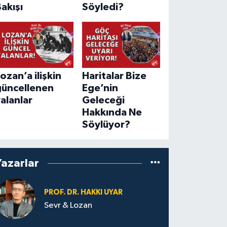
akışı
Söyledi?
ozan’a ilişkin
Haritalar Bize
güncellenen
Ege’nin
alanlar
Geleceği
Hakkında Ne
Söylüyor?
Yazarlar
PROF. DR. HAKKI UYAR
Sevr & Lozan