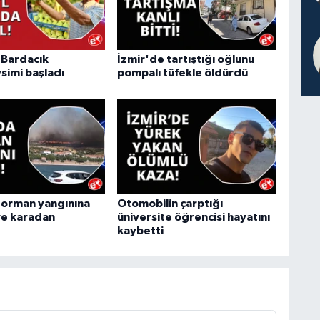
"Bardacık
İzmir'de tartıştığı oğlunu
simi başladı
pompalı tüfekle öldürdü
 orman yangınına
Otomobilin çarptığı
ve karadan
üniversite öğrencisi hayatını
kaybetti