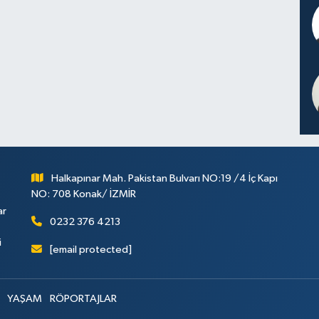
Halkapınar Mah. Pakistan Bulvarı NO:19 /4 İç Kapı
NO: 708 Konak/ İZMİR
ar
0232 376 4213
i
[email protected]
YAŞAM
RÖPORTAJLAR