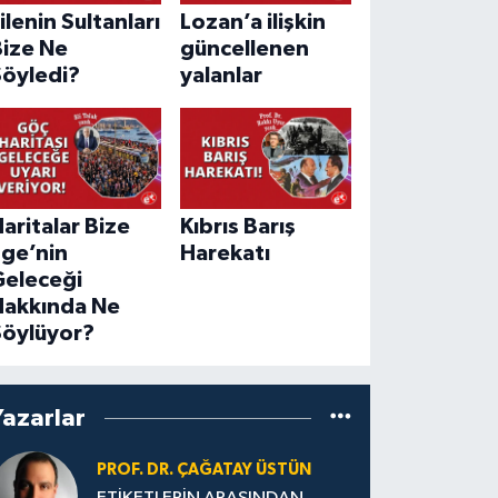
ilenin Sultanları
Lozan’a ilişkin
Bize Ne
güncellenen
Söyledi?
yalanlar
aritalar Bize
Kıbrıs Barış
Ege’nin
Harekatı
Geleceği
Hakkında Ne
Söylüyor?
Yazarlar
PROF. DR. ÇAĞATAY ÜSTÜN