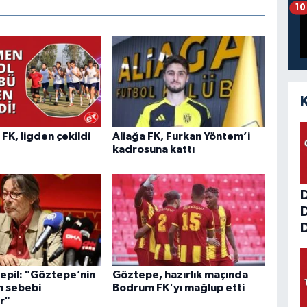
10
K, ligden çekildi
Aliağa FK, Furkan Yöntem’i
kadrosuna kattı
D
pil: "Göztepe’nin
Göztepe, hazırlık maçında
n sebebi
Bodrum FK'yı mağlup etti
r"