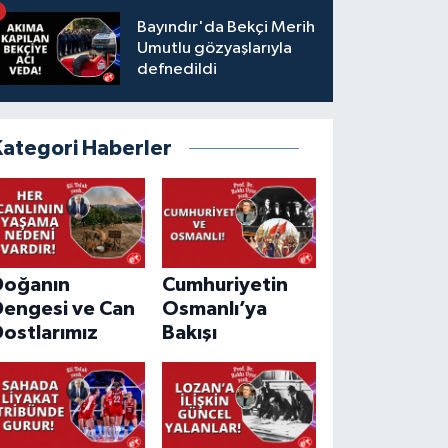
Bayındır'da Bekçi Merih
Umutlu gözyaşlarıyla
defnedildi
Kategori Haberler
Doğanın
Cumhuriyetin
Dengesi ve Can
Osmanlı’ya
ostlarımız
Bakışı