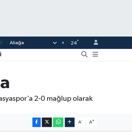
2
°
Aliağa
24
8
İ
2
6
da
4
1
masyaspor’a 2-0 mağlup olarak
-
+
A
A