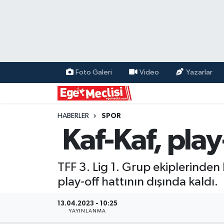
EGE
EKONOMİ
Foto Galeri
Video
Yazarlar
GÜNCEL
İZMİR
HABERLER
SPOR
Kaf-Kaf, play
ÖZEL HABER
TFF 3. Lig 1. Grup ekiplerind
POLİTİKA
play-off hattının dışında kaldı.
Programlar
13.04.2023 - 10:25
YAYINLANMA
SPOR