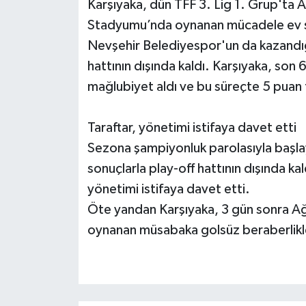
Karşıyaka, dün TFF 3. Lig 1. Grup'ta A
Stadyumu’nda oynanan mücadele ev sa
Nevşehir Belediyespor'un da kazandığ
hattının dışında kaldı. Karşıyaka, son 
mağlubiyet aldı ve bu süreçte 5 puan 
Taraftar, yönetimi istifaya davet etti
Sezona şampiyonluk parolasıyla başlay
sonuçlarla play-off hattının dışında kal
yönetimi istifaya davet etti.
Öte yandan Karşıyaka, 3 gün sonra Ağr
oynanan müsabaka golsüz beraberlikle