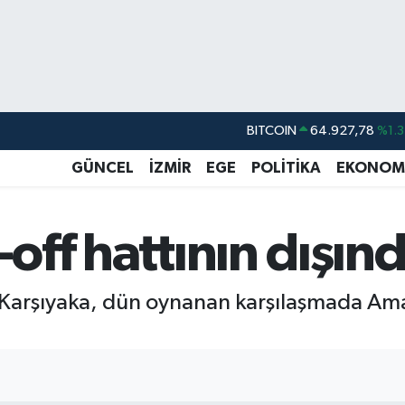
BITCOIN
64.927,78
%1.3
DOLAR
47,5894
%0.0
GÜNCEL
İZMİR
EGE
POLİTİKA
EKONOM
EURO
55,0398
%-0.0
STERLİN
64,1581
%0.1
-off hattının dışın
GRAM ALTIN
6527.85
%0.5
BİST100
13.703
%1
en Karşıyaka, dün oynanan karşılaşmada A