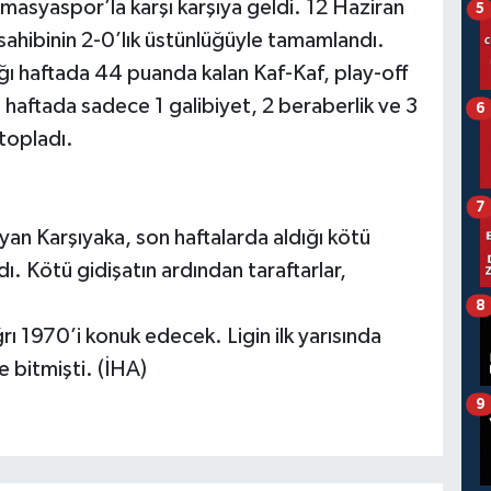
masyaspor’la karşı karşıya geldi. 12 Haziran
5
hibinin 2-0’lık üstünlüğüyle tamamlandı.
ı haftada 44 puanda kalan Kaf-Kaf, play-off
6 haftada sadece 1 galibiyet, 2 beraberlik ve 3
6
topladı.
7
an Karşıyaka, son haftalarda aldığı kötü
dı. Kötü gidişatın ardından taraftarlar,
8
ı 1970’i konuk edecek. Ligin ilk yarısında
 bitmişti. (İHA)
9