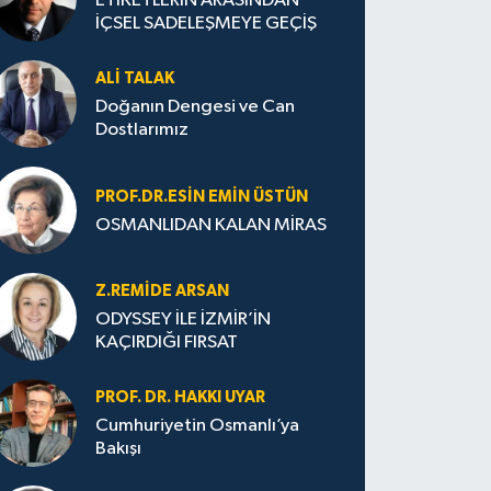
ETİKETLERİN ARASINDAN
İÇSEL SADELEŞMEYE GEÇİŞ
ALI TALAK
Doğanın Dengesi ve Can
Dostlarımız
PROF.DR.ESIN EMIN ÜSTÜN
OSMANLIDAN KALAN MİRAS
Z.REMIDE ARSAN
ODYSSEY İLE İZMİR’İN
KAÇIRDIĞI FIRSAT
PROF. DR. HAKKI UYAR
Cumhuriyetin Osmanlı’ya
Bakışı