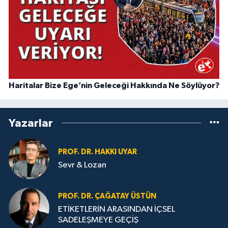
Haritalar Bize Ege’nin Geleceği Hakkında Ne Söylüyor?
Yazarlar
PROF. DR. HAKKI UYAR
Sevr & Lozan
PROF. DR. ÇAĞATAY ÜSTÜN
ETİKETLERİN ARASINDAN İÇSEL
SADELEŞMEYE GEÇİŞ