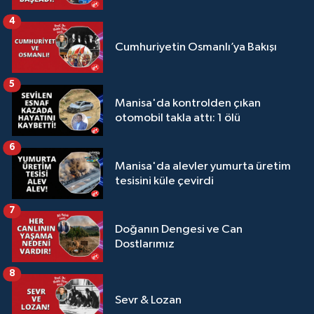
4
Cumhuriyetin Osmanlı’ya Bakışı
5
Manisa'da kontrolden çıkan
otomobil takla attı: 1 ölü
6
Manisa'da alevler yumurta üretim
tesisini küle çevirdi
7
Doğanın Dengesi ve Can
Dostlarımız
8
Sevr & Lozan