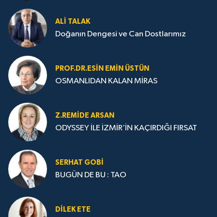
ALI TALAK
Doğanın Dengesi ve Can Dostlarımız
PROF.DR.ESIN EMIN ÜSTÜN
OSMANLIDAN KALAN MİRAS
Z.REMIDE ARSAN
ODYSSEY İLE İZMİR’İN KAÇIRDIĞI FIRSAT
SERHAT GOBİ
BUGÜN DE BU : TAO
DILEK ETE