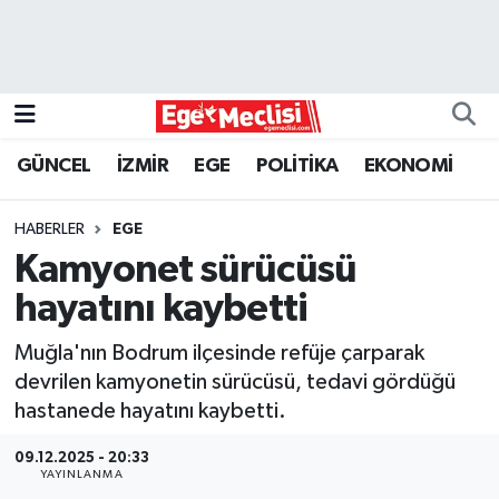
EGE
EKONOMİ
GÜNCEL
İZMİR
EGE
POLİTİKA
EKONOMİ
GÜNCEL
HABERLER
EGE
İZMİR
Kamyonet sürücüsü
hayatını kaybetti
ÖZEL HABER
Muğla'nın Bodrum ilçesinde refüje çarparak
POLİTİKA
devrilen kamyonetin sürücüsü, tedavi gördüğü
hastanede hayatını kaybetti.
Programlar
09.12.2025 - 20:33
YAYINLANMA
SPOR