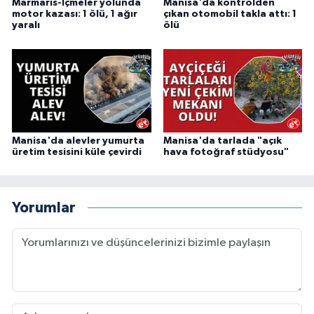
Marmaris-İçmeler yolunda
Manisa'da kontrolden
motor kazası: 1 ölü, 1 ağır
çıkan otomobil takla attı: 1
yaralı
ölü
Manisa'da alevler yumurta
Manisa'da tarlada "açık
üretim tesisini küle çevirdi
hava fotoğraf stüdyosu"
Yorumlar