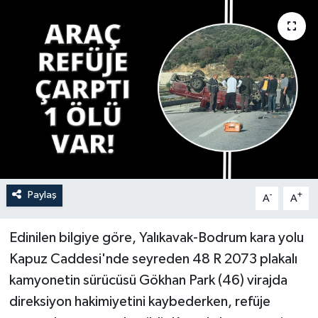
YAŞAM
Paylaş
-
+
A
A
Edinilen bilgiye göre, Yalıkavak-Bodrum kara yolu
Kapuz Caddesi'nde seyreden 48 R 2073 plakalı
kamyonetin sürücüsü Gökhan Park (46) virajda
direksiyon hakimiyetini kaybederken, refüje