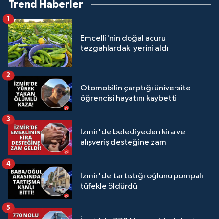
Trend Haberler
1
Emcelli'nin doğal acuru
tezgahlardaki yerini aldı
2
Otomobilin çarptığı üniversite
öğrencisi hayatını kaybetti
3
İzmir'de belediyeden kira ve
alışveriş desteğine zam
4
İzmir'de tartıştığı oğlunu pompalı
tüfekle öldürdü
5