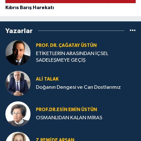
Kıbrıs Barış Harekatı
Yazarlar
PROF. DR. ÇAĞATAY ÜSTÜN
ETİKETLERİN ARASINDAN İÇSEL
SADELEŞMEYE GEÇİŞ
ALI TALAK
Doğanın Dengesi ve Can Dostlarımız
PROF.DR.ESIN EMIN ÜSTÜN
OSMANLIDAN KALAN MİRAS
Z.REMIDE ARSAN