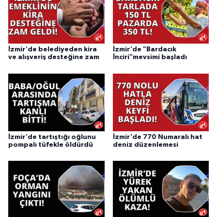
İzmir'de belediyeden kira
İzmir'de "Bardacık
ve alışveriş desteğine zam
İnciri"mevsimi başladı
İzmir'de tartıştığı oğlunu
İzmir'de 770 Numaralı hat
pompalı tüfekle öldürdü
deniz düzenlemesi