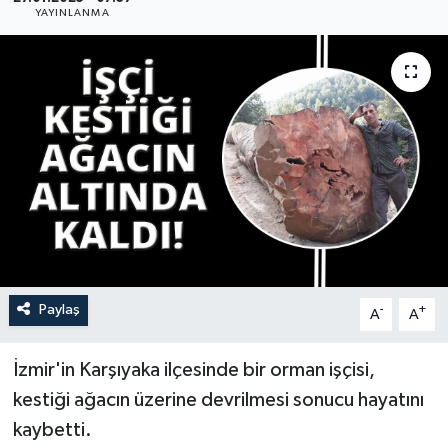
YAYINLANMA
YAŞAM
Paylaş
-
+
A
A
İzmir'in Karşıyaka ilçesinde bir orman işçisi,
kestiği ağacın üzerine devrilmesi sonucu hayatını
kaybetti.