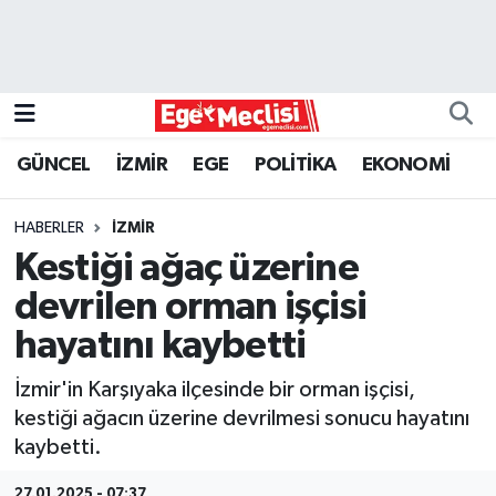
EGE
EKONOMİ
GÜNCEL
İZMİR
EGE
POLİTİKA
EKONOMİ
GÜNCEL
HABERLER
İZMİR
İZMİR
Kestiği ağaç üzerine
devrilen orman işçisi
ÖZEL HABER
hayatını kaybetti
POLİTİKA
İzmir'in Karşıyaka ilçesinde bir orman işçisi,
kestiği ağacın üzerine devrilmesi sonucu hayatını
Programlar
kaybetti.
SPOR
27.01.2025 - 07:37