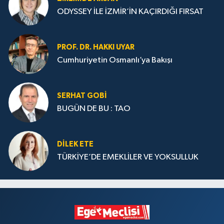
ODYSSEY İLE İZMİR’İN KAÇIRDIĞI FIRSAT
PROF. DR. HAKKI UYAR
Cumhuriyetin Osmanlı’ya Bakışı
SERHAT GOBİ
BUGÜN DE BU : TAO
DILEK ETE
TÜRKİYE’DE EMEKLİLER VE YOKSULLUK