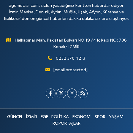
egemeclisi.com, sizleri yaşadığınız kentten haberdar ediyor.
İzmir, Manisa, Denizli, Aydın, Muğla, Uşak, Afyon, Kütahya ve
Balıkesir'den en güncel haberleri dakika dakika sizlere ulaştırıyor.
Halkapınar Mah. Pakistan Bulvarı NO:19 /4 İç Kapı NO: 708
Konak/ İZMİR
0232 376 4213
[email protected]
GÜNCEL
İZMİR
EGE
POLİTİKA
EKONOMİ
SPOR
YAŞAM
RÖPORTAJLAR