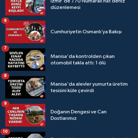
İzmir'de 770 Numaralı hat deniz
düzenlemesi
6
Cumhuriyetin Osmanlı’ya Bakışı
7
Manisa'da kontrolden çıkan
otomobil takla attı: 1 ölü
8
Manisa'da alevler yumurta üretim
tesisini küle çevirdi
9
Doğanın Dengesi ve Can
Dostlarımız
10