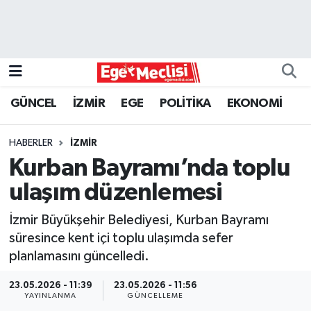
EGE
EKONOMİ
GÜNCEL
İZMİR
EGE
POLİTİKA
EKONOMİ
GÜNCEL
HABERLER
İZMİR
İZMİR
Kurban Bayramı’nda toplu
ulaşım düzenlemesi
ÖZEL HABER
İzmir Büyükşehir Belediyesi, Kurban Bayramı
POLİTİKA
süresince kent içi toplu ulaşımda sefer
planlamasını güncelledi.
Programlar
23.05.2026 - 11:39
23.05.2026 - 11:56
YAYINLANMA
GÜNCELLEME
SPOR