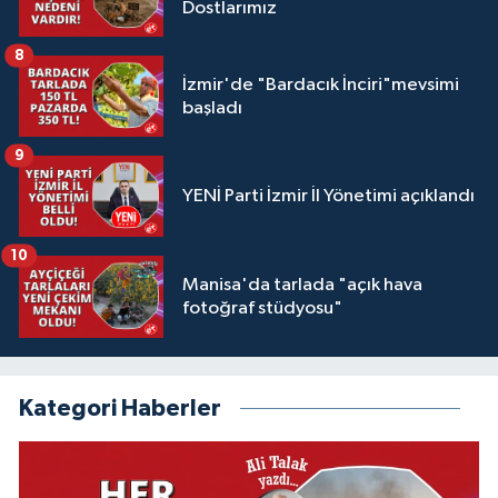
Dostlarımız
8
İzmir'de "Bardacık İnciri"mevsimi
başladı
9
YENİ Parti İzmir İl Yönetimi açıklandı
10
Manisa'da tarlada "açık hava
fotoğraf stüdyosu"
Kategori Haberler