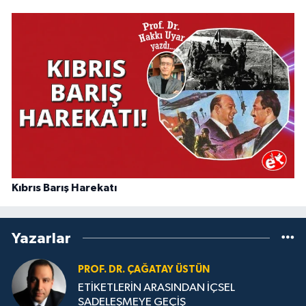
Kıbrıs Barış Harekatı
Yazarlar
PROF. DR. ÇAĞATAY ÜSTÜN
ETİKETLERİN ARASINDAN İÇSEL
SADELEŞMEYE GEÇİŞ