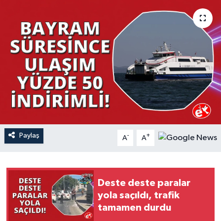
YAŞAM
Paylaş
-
+
A
A
Deste deste paralar
yola saçıldı, trafik
tamamen durdu