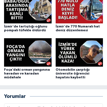
İzmir'de tartıştığı oğlunu
İzmir'de 770 Numaralı hat
pompalı tüfekle öldürdü
deniz düzenlemesi
Foça’daki orman yangınına
Otomobilin çarptığı
havadan ve karadan
üniversite öğrencisi
müdahale
hayatını kaybetti
Yorumlar