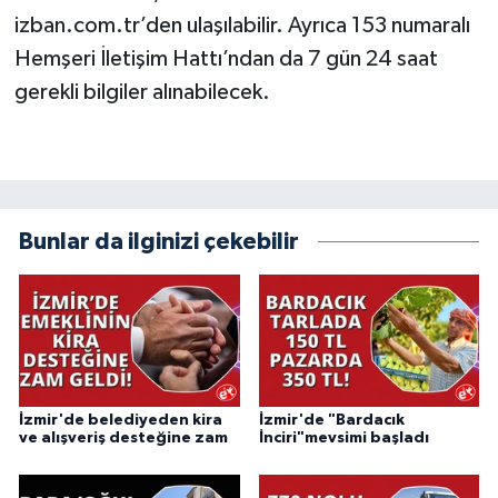
izban.com.tr’den ulaşılabilir. Ayrıca 153 numaralı
Hemşeri İletişim Hattı’ndan da 7 gün 24 saat
gerekli bilgiler alınabilecek.
Bunlar da ilginizi çekebilir
İzmir'de belediyeden kira
İzmir'de "Bardacık
ve alışveriş desteğine zam
İnciri"mevsimi başladı