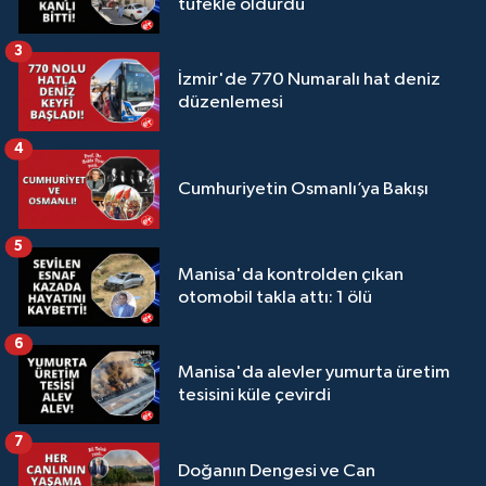
tüfekle öldürdü
3
İzmir'de 770 Numaralı hat deniz
düzenlemesi
4
Cumhuriyetin Osmanlı’ya Bakışı
5
Manisa'da kontrolden çıkan
otomobil takla attı: 1 ölü
6
Manisa'da alevler yumurta üretim
tesisini küle çevirdi
7
Doğanın Dengesi ve Can