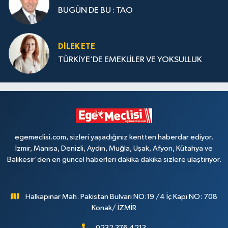
BUGÜN DE BU : TAO
DILEK ETE
TÜRKİYE’DE EMEKLİLER VE YOKSULLUK
egemeclisi.com, sizleri yaşadığınız kentten haberdar ediyor.
İzmir, Manisa, Denizli, Aydın, Muğla, Uşak, Afyon, Kütahya ve
Balıkesir'den en güncel haberleri dakika dakika sizlere ulaştırıyor.
Halkapınar Mah. Pakistan Bulvarı NO:19 /4 İç Kapı NO: 708
Konak/ İZMİR
0232 376 4213