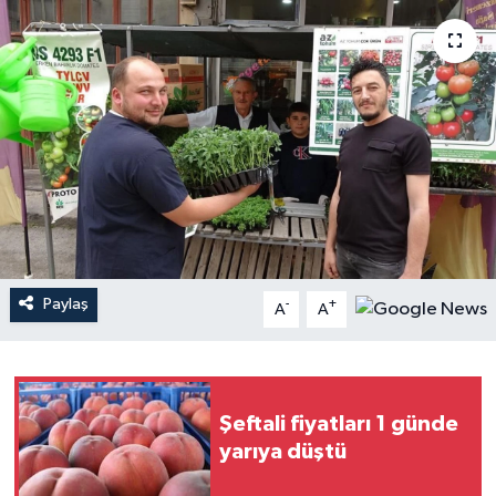
YAŞAM
Paylaş
-
+
A
A
Şeftali fiyatları 1 günde
yarıya düştü