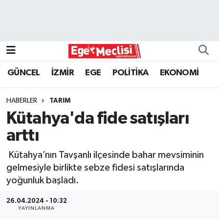
EGE
EKONOMİ
GÜNCEL
İZMİR
EGE
POLİTİKA
EKONOMİ
GÜNCEL
HABERLER
TARIM
İZMİR
Kütahya'da fide satışları
arttı
ÖZEL HABER
Kütahya’nın Tavşanlı ilçesinde bahar mevsiminin
POLİTİKA
gelmesiyle birlikte sebze fidesi satışlarında
yoğunluk başladı.
Programlar
26.04.2024 - 10:32
YAYINLANMA
SPOR