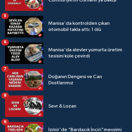
Cumhuriyetin Osmanlı’ya Bakışı
5
Manisa'da kontrolden çıkan
otomobil takla attı: 1 ölü
6
Manisa'da alevler yumurta üretim
tesisini küle çevirdi
7
Doğanın Dengesi ve Can
Dostlarımız
8
Sevr & Lozan
9
İzmir'de "Bardacık İnciri"mevsimi