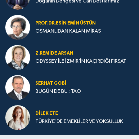
Doğanın Dengesi ve Can Dostlarımız
PROF.DR.ESIN EMIN ÜSTÜN
OSMANLIDAN KALAN MİRAS
Z.REMIDE ARSAN
ODYSSEY İLE İZMİR’İN KAÇIRDIĞI FIRSAT
SERHAT GOBİ
BUGÜN DE BU : TAO
DILEK ETE
TÜRKİYE’DE EMEKLİLER VE YOKSULLUK