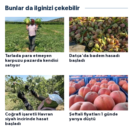
Bunlar da ilginizi çekebilir
Tarlada para etmeyen
Datça'da badem hasadı
karpuzu pazarda kendisi
başladı
satıyor
Coğrafi işaretli Havran
Şeftali fiyatları 1 günde
siyah incirinde hasat
yarıya düştü
başladı