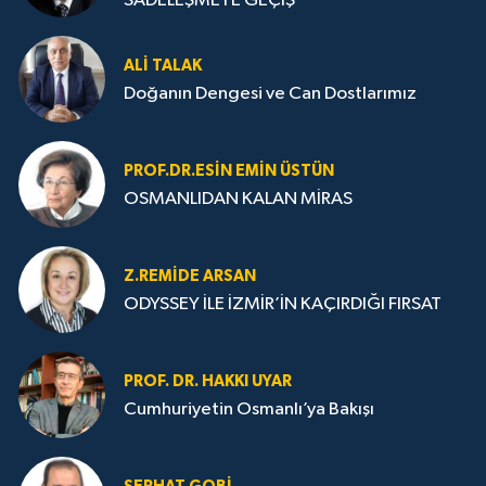
SADELEŞMEYE GEÇİŞ
ALI TALAK
Doğanın Dengesi ve Can Dostlarımız
PROF.DR.ESIN EMIN ÜSTÜN
OSMANLIDAN KALAN MİRAS
Z.REMIDE ARSAN
ODYSSEY İLE İZMİR’İN KAÇIRDIĞI FIRSAT
PROF. DR. HAKKI UYAR
Cumhuriyetin Osmanlı’ya Bakışı