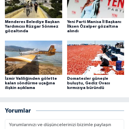
Menderes Belediye Başkan
Yeni Parti Manisa İl Başkanı
Yardımcısı Rüzgar Sönmez
İlksen Özalper gözaltına
gözaltında
alındı
İzmir Valiliğinden gölette
Domatesler güneşle
kalan söndürme uçağına
buluştu, Gediz Ovası
ilişkin açıklama
kırmızıya büründü
Yorumlar