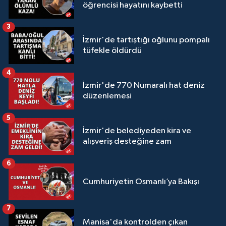
öğrencisi hayatını kaybetti
3
İzmir'de tartıştığı oğlunu pompalı
tüfekle öldürdü
4
İzmir'de 770 Numaralı hat deniz
düzenlemesi
5
İzmir'de belediyeden kira ve
alışveriş desteğine zam
6
Cumhuriyetin Osmanlı’ya Bakışı
7
Manisa'da kontrolden çıkan