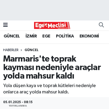
EGE
EKONOMİ
GÜNCEL
İZMİR
EGE
POLİTİKA
EKONOMİ
GÜNCEL
HABERLER
GÜNCEL
İZMİR
Marmaris'te toprak
kayması nedeniyle araçlar
ÖZEL HABER
yolda mahsur kaldı
POLİTİKA
Yola düşen kaya ve toprak kütleleri nedeniyle
onlarca araç yolda mahsur kaldı.
Programlar
05.01.2025 - 08:15
SPOR
YAYINLANMA