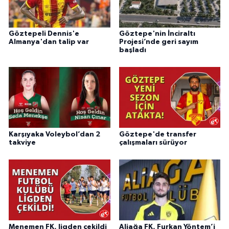
Göztepeli Dennis'e
Göztepe'nin İnciraltı
Almanya'dan talip var
Projesi’nde geri sayım
başladı
Karşıyaka Voleybol’dan 2
Göztepe'de transfer
takviye
çalışmaları sürüyor
Menemen FK, ligden çekildi
Aliağa FK, Furkan Yöntem’i