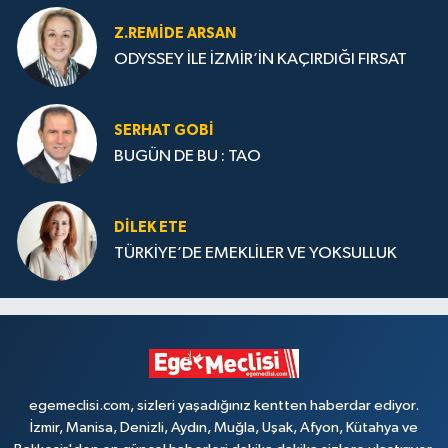
Z.REMIDE ARSAN
ODYSSEY İLE İZMİR’İN KAÇIRDIĞI FIRSAT
SERHAT GOBİ
BUGÜN DE BU : TAO
DILEK ETE
TÜRKİYE’DE EMEKLİLER VE YOKSULLUK
egemeclisi.com, sizleri yaşadığınız kentten haberdar ediyor.
İzmir, Manisa, Denizli, Aydın, Muğla, Uşak, Afyon, Kütahya ve