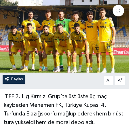
YAŞAM
Paylaş
-
+
A
A
TFF 2. Lig Kırmızı Grup’ta üst üste üç maç
kaybeden Menemen FK, Türkiye Kupası 4.
Tur’unda Elazığspor’u mağlup ederek hem bir üst
tura yükseldi hem de moral depoladı.