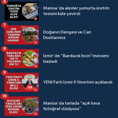
6
Manisa'da alevler yumurta üretim
tesisini küle çevirdi
7
Doğanın Dengesi ve Can
Dostlarımız
8
İzmir'de "Bardacık İnciri"mevsimi
başladı
9
YENİ Parti İzmir İl Yönetimi açıklandı
10
Manisa'da tarlada "açık hava
fotoğraf stüdyosu"