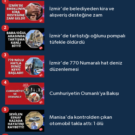
1
İzmir'de belediyeden kira ve
alışveriş desteğine zam
2
İzmir'de tartıştığı oğlunu pompalı
tüfekle öldürdü
3
İzmir'de 770 Numaralı hat deniz
düzenlemesi
4
Cumhuriyetin Osmanlı’ya Bakışı
5
Manisa'da kontrolden çıkan
otomobil takla attı: 1 ölü