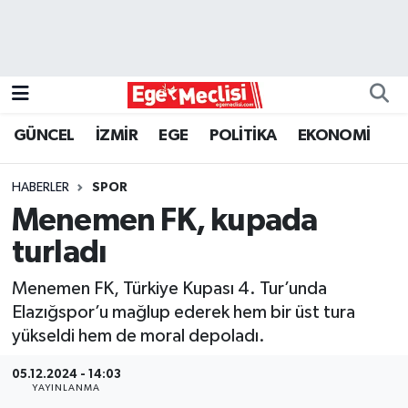
EGE
EKONOMİ
GÜNCEL
İZMİR
EGE
POLİTİKA
EKONOMİ
GÜNCEL
HABERLER
SPOR
İZMİR
Menemen FK, kupada
turladı
ÖZEL HABER
Menemen FK, Türkiye Kupası 4. Tur’unda
POLİTİKA
Elazığspor’u mağlup ederek hem bir üst tura
yükseldi hem de moral depoladı.
Programlar
05.12.2024 - 14:03
YAYINLANMA
SPOR