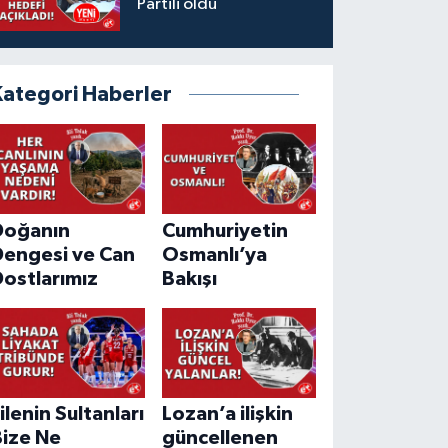
Partili oldu
Kategori Haberler
Doğanın
Cumhuriyetin
Dengesi ve Can
Osmanlı’ya
ostlarımız
Bakışı
ilenin Sultanları
Lozan’a ilişkin
Bize Ne
güncellenen