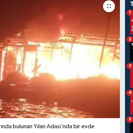
1
2
3
4
5
arında bulunan Yılan Adası'nda bir evde