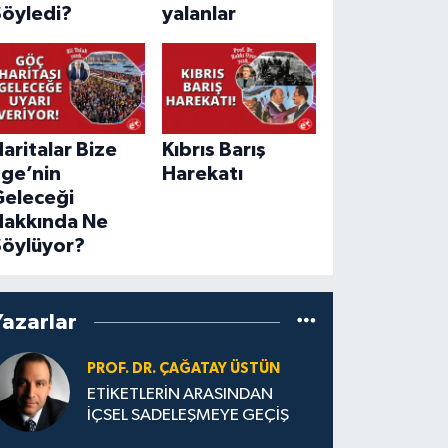
Söyledi?
yalanlar
aritalar Bize
Kıbrıs Barış
Ege’nin
Harekatı
Geleceği
Hakkında Ne
Söylüyor?
Yazarlar
PROF. DR. ÇAĞATAY ÜSTÜN
ETİKETLERİN ARASINDAN
İÇSEL SADELEŞMEYE GEÇİŞ