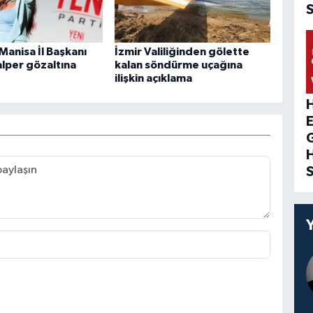
 Manisa İl Başkanı
İzmir Valiliğinden gölette
alper gözaltına
kalan söndürme uçağına
ilişkin açıklama
H