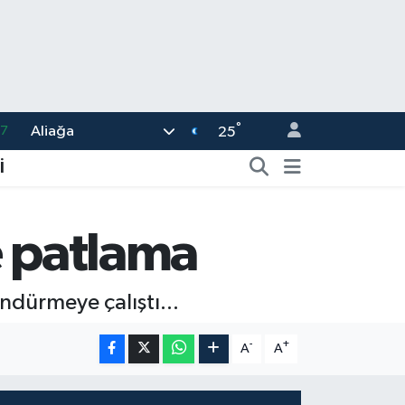
87
°
Aliağa
25
18
İ
32
38
e patlama
59
14
ndürmeye çalıştı...
-
+
A
A