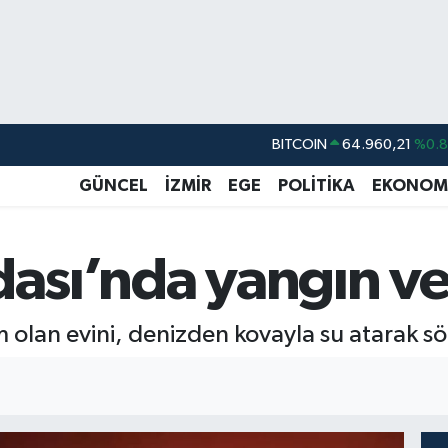
BITCOIN
64.960,21
%0.
DOLAR
47,7436
%0.
GÜNCEL
İZMİR
EGE
POLİTİKA
EKONOM
EURO
55,2510
%0.
STERLİN
64,4811
%0.
dası’nda yangın v
GRAM ALTIN
6648.99
%2.
BİST100
13.779
%-
m olan evini, denizden kovayla su atarak sö