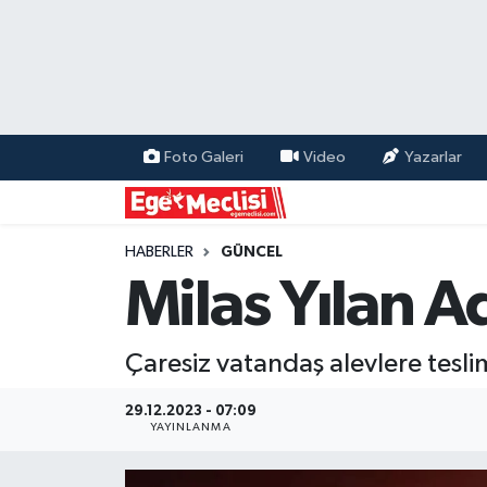
EGE
EKONOMİ
Foto Galeri
Video
Yazarlar
GÜNCEL
İZMİR
HABERLER
GÜNCEL
Milas Yılan A
ÖZEL HABER
Çaresiz vatandaş alevlere tesli
POLİTİKA
29.12.2023 - 07:09
Programlar
YAYINLANMA
SPOR