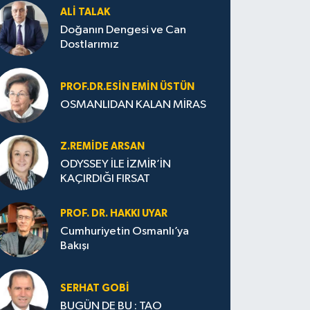
ALI TALAK
Doğanın Dengesi ve Can
Dostlarımız
PROF.DR.ESIN EMIN ÜSTÜN
OSMANLIDAN KALAN MİRAS
Z.REMIDE ARSAN
ODYSSEY İLE İZMİR’İN
KAÇIRDIĞI FIRSAT
PROF. DR. HAKKI UYAR
Cumhuriyetin Osmanlı’ya
Bakışı
SERHAT GOBİ
BUGÜN DE BU : TAO