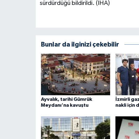
sürdürdüğü bildirildi. (İHA)
Bunlar da ilginizi çekebilir
Ayvalık, tarihi Gümrük
İzmirli ga
Meydanı'na kavuştu
nakli için