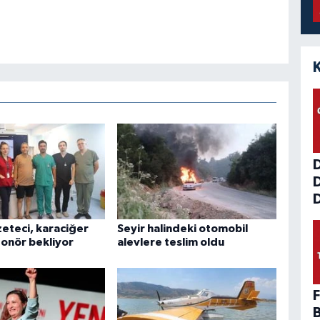
D
zeteci, karaciğer
Seyir halindeki otomobil
 donör bekliyor
alevlere teslim oldu
F