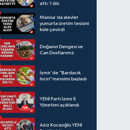
attı: 1 ölü
Manisa'da alevler
yumurta üretim tesisini
küle çevirdi
Doğanın Dengesi ve
Can Dostlarımız
İzmir'de "Bardacık
İnciri"mevsimi başladı
YENİ Parti İzmir İl
Yönetimi açıklandı
Aziz Kocaoğlu YENİ