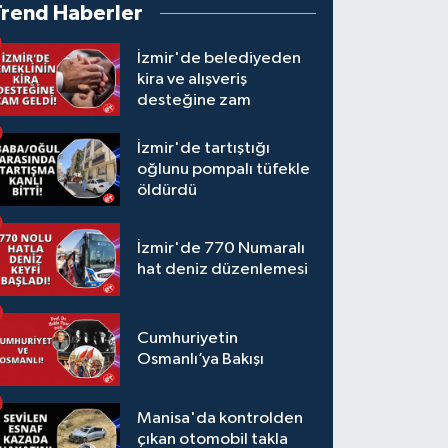
Trend Haberler
İzmir'de belediyeden
kira ve alışveriş
desteğine zam
İzmir'de tartıştığı
oğlunu pompalı tüfekle
öldürdü
İzmir'de 770 Numaralı
hat deniz düzenlemesi
Cumhuriyetin
Osmanlı’ya Bakışı
Manisa'da kontrolden
çıkan otomobil takla