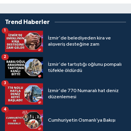
Trend Haberler
1
İzmir'de belediyeden kira ve
alışveriş desteğine zam
2
İzmir'de tartıştığı oğlunu pompalı
tüfekle öldürdü
3
İzmir'de 770 Numaralı hat deniz
düzenlemesi
4
Cumhuriyetin Osmanlı’ya Bakışı