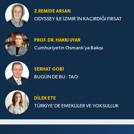
Z.REMIDE ARSAN
ODYSSEY İLE İZMİR’İN KAÇIRDIĞI FIRSAT
PROF. DR. HAKKI UYAR
Cumhuriyetin Osmanlı’ya Bakışı
SERHAT GOBİ
BUGÜN DE BU : TAO
DILEK ETE
TÜRKİYE’DE EMEKLİLER VE YOKSULLUK