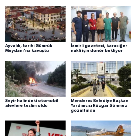
Ayvalık, tarihi Gümrük
İzmirli gazeteci, karaciğer
Meydanı'na kavuştu
nakli için donör bekliyor
Seyir halindeki otomobil
Menderes Belediye Başkan
alevlere teslim oldu
Yardımcısı Rüzgar Sönmez
gözaltında