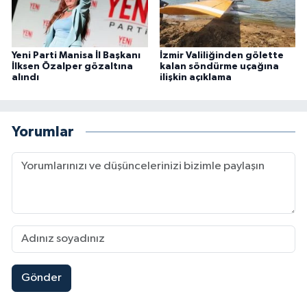
Yeni Parti Manisa İl Başkanı
İzmir Valiliğinden gölette
İlksen Özalper gözaltına
kalan söndürme uçağına
alındı
ilişkin açıklama
Yorumlar
Gönder