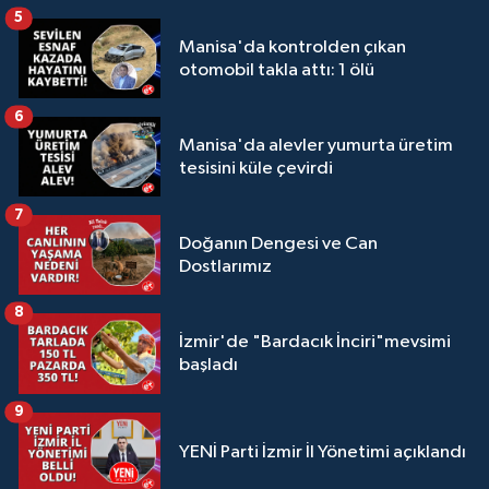
5
Manisa'da kontrolden çıkan
otomobil takla attı: 1 ölü
6
Manisa'da alevler yumurta üretim
tesisini küle çevirdi
7
Doğanın Dengesi ve Can
Dostlarımız
8
İzmir'de "Bardacık İnciri"mevsimi
başladı
9
YENİ Parti İzmir İl Yönetimi açıklandı