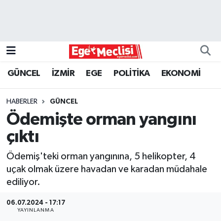
EGE
EKONOMİ
GÜNCEL
İZMİR
EGE
POLİTİKA
EKONOMİ
GÜNCEL
HABERLER
GÜNCEL
İZMİR
Ödemişte orman yangını
çıktı
ÖZEL HABER
Ödemiş'teki orman yangınına, 5 helikopter, 4
POLİTİKA
uçak olmak üzere havadan ve karadan müdahale
ediliyor.
Programlar
06.07.2024 - 17:17
YAYINLANMA
SPOR