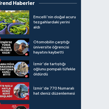
Trend Haberler
Emcelli'nin doğal acuru
tezgahlardaki yerini
aldı
Otomobilin çarptığı
üniversite öğrencisi
hayatını kaybetti
İzmir'de tartıştığı
oğlunu pompalı tüfekle
öldürdü
İzmir'de 770 Numaralı
hat deniz düzenlemesi