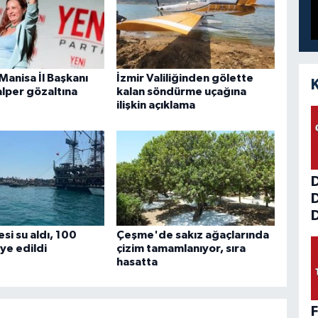
 Manisa İl Başkanı
İzmir Valiliğinden gölette
alper gözaltına
kalan söndürme uçağına
ilişkin açıklama
D
si su aldı, 100
Çeşme'de sakız ağaçlarında
iye edildi
çizim tamamlanıyor, sıra
hasatta
F