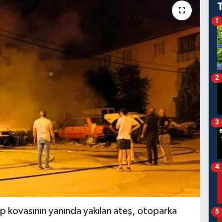
1
2
3
4
p kovasının yanında yakılan ateş, otoparka
5