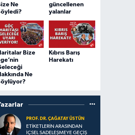
Bize Ne
güncellenen
Söyledi?
yalanlar
aritalar Bize
Kıbrıs Barış
Ege’nin
Harekatı
Geleceği
Hakkında Ne
Söylüyor?
Yazarlar
PROF. DR. ÇAĞATAY ÜSTÜN
ETİKETLERİN ARASINDAN
İÇSEL SADELEŞMEYE GEÇİŞ