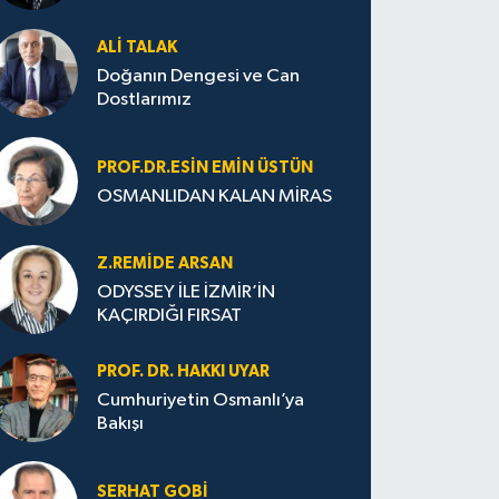
ALI TALAK
Doğanın Dengesi ve Can
Dostlarımız
PROF.DR.ESIN EMIN ÜSTÜN
OSMANLIDAN KALAN MİRAS
Z.REMIDE ARSAN
ODYSSEY İLE İZMİR’İN
KAÇIRDIĞI FIRSAT
PROF. DR. HAKKI UYAR
Cumhuriyetin Osmanlı’ya
Bakışı
SERHAT GOBİ