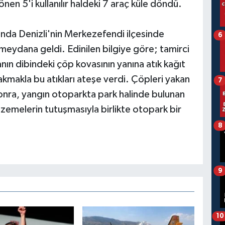
en 5'i kullanılır haldeki 7 araç küle döndü.
ında Denizli'nin Merkezefendi ilçesinde
6
meydana geldi. Edinilen bilgiye göre; tamirci
anın dibindeki çöp kovasının yanına atık kağıt
çakmakla bu atıkları ateşe verdi. Çöpleri yakan
7
sonra, yangın otoparkta park halinde bulunan
lzemelerin tutuşmasıyla birlikte otopark bir
8
9
10