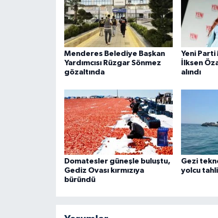
Menderes Belediye Başkan
Yeni Parti
Yardımcısı Rüzgar Sönmez
İlksen Öz
gözaltında
alındı
Domatesler güneşle buluştu,
Gezi tekne
Gediz Ovası kırmızıya
yolcu tahl
büründü