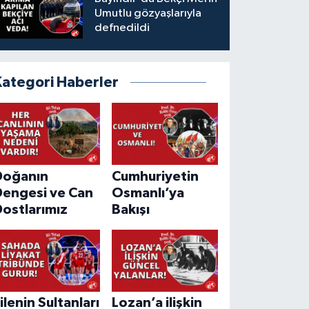
Umutlu gözyaşlarıyla
defnedildi
Kategori Haberler
Doğanın
Cumhuriyetin
Dengesi ve Can
Osmanlı’ya
ostlarımız
Bakışı
ilenin Sultanları
Lozan’a ilişkin