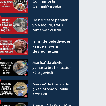
Cumhuriyetin
Osmanlı’ya Bakışı
Deste deste paralar
yola saçıldı, trafik
tamamen durdu
İzmir'de belediyeden
kira ve alışveriş
desteğine zam
Manisa'da alevler
yumurta üretim tesisini
küle çevirdi
Manisa'da kontrolden
çıkan otomobil takla
attı: 1 ölü
Bayındır'da Bekçi Merih