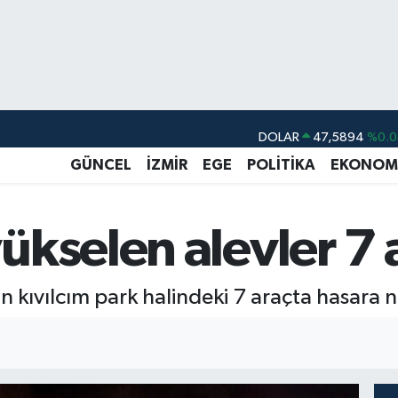
DOLAR
47,5894
%0.0
EURO
55,0398
%-0.0
GÜNCEL
İZMİR
EGE
POLİTİKA
EKONOM
STERLİN
64,1581
%0.1
GRAM ALTIN
6527.85
%0.5
kselen alevler 7 ar
BİST100
13.703
%1
BITCOIN
64.927,78
%1.3
 kıvılcım park halindeki 7 araçta hasara 