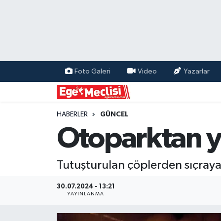
EGE
EKONOMİ
Foto Galeri
Video
Yazarlar
GÜNCEL
İZMİR
HABERLER
GÜNCEL
Otoparktan yü
ÖZEL HABER
Tutuşturulan çöplerden sıçrayan
POLİTİKA
30.07.2024 - 13:21
Programlar
YAYINLANMA
SPOR