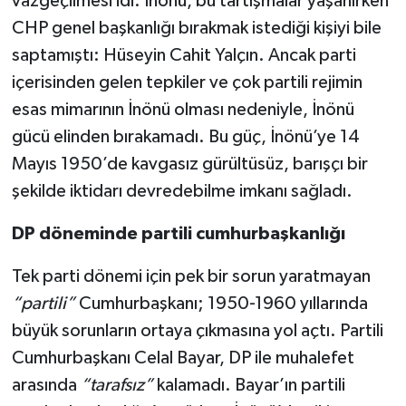
vazgeçilmesi idi. İnönü, bu tartışmalar yaşanırken
CHP genel başkanlığı bırakmak istediği kişiyi bile
saptamıştı: Hüseyin Cahit Yalçın. Ancak parti
içerisinden gelen tepkiler ve çok partili rejimin
esas mimarının İnönü olması nedeniyle, İnönü
gücü elinden bırakamadı. Bu güç, İnönü’ye 14
Mayıs 1950’de kavgasız gürültüsüz, barışçı bir
şekilde iktidarı devredebilme imkanı sağladı.
DP döneminde partili cumhurbaşkanlığı
Tek parti dönemi için pek bir sorun yaratmayan
“partili”
Cumhurbaşkanı; 1950-1960 yıllarında
büyük sorunların ortaya çıkmasına yol açtı. Partili
Cumhurbaşkanı Celal Bayar, DP ile muhalefet
arasında
“tarafsız”
kalamadı. Bayar’ın partili