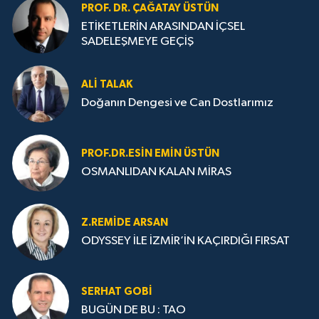
PROF. DR. ÇAĞATAY ÜSTÜN
ETİKETLERİN ARASINDAN İÇSEL
SADELEŞMEYE GEÇİŞ
ALI TALAK
Doğanın Dengesi ve Can Dostlarımız
PROF.DR.ESIN EMIN ÜSTÜN
OSMANLIDAN KALAN MİRAS
Z.REMIDE ARSAN
ODYSSEY İLE İZMİR’İN KAÇIRDIĞI FIRSAT
SERHAT GOBİ
BUGÜN DE BU : TAO