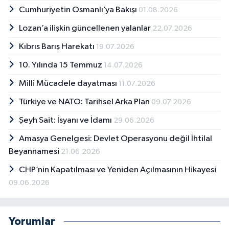
Cumhuriyetin Osmanlı’ya Bakışı
01.08.2026
Lozan’a ilişkin güncellenen yalanlar
22.07.2026
Kıbrıs Barış Harekatı
19.07.2026
10. Yılında 15 Temmuz
14.07.2026
Milli Mücadele dayatması
11.07.2026
Türkiye ve NATO: Tarihsel Arka Plan
09.07.2026
Şeyh Sait: İsyanı ve İdamı
29.06.2026
Amasya Genelgesi: Devlet Operasyonu değil İhtilal
Beyannamesi
21.06.2026
CHP’nin Kapatılması ve Yeniden Açılmasının Hikayesi
09.06.2026
Yorumlar