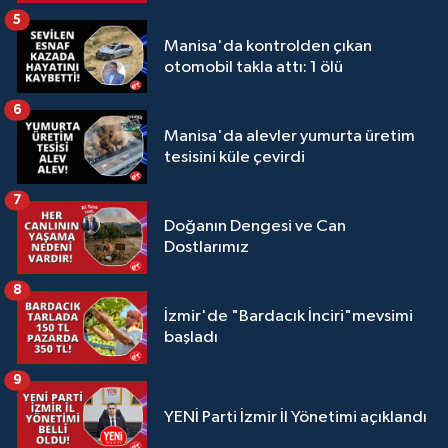
5
Manisa'da kontrolden çıkan
otomobil takla attı: 1 ölü
6
Manisa'da alevler yumurta üretim
tesisini küle çevirdi
7
Doğanın Dengesi ve Can
Dostlarımız
8
İzmir'de "Bardacık İnciri"mevsimi
başladı
9
YENİ Parti İzmir İl Yönetimi açıklandı