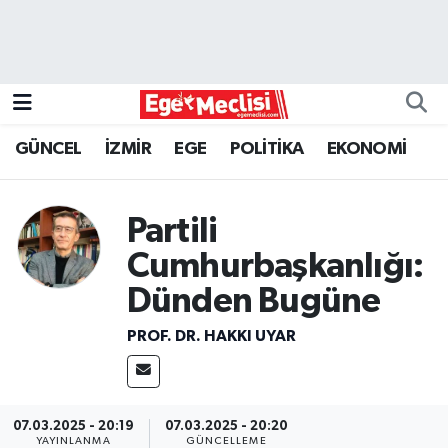
EGE
EKONOMİ
GÜNCEL
İZMİR
EGE
POLİTİKA
EKONOMİ
GÜNCEL
Partili
İZMİR
Cumhurbaşkanlığı:
ÖZEL HABER
Dünden Bugüne
POLİTİKA
PROF. DR. HAKKI UYAR
Programlar
07.03.2025 - 20:19
07.03.2025 - 20:20
SPOR
YAYINLANMA
GÜNCELLEME