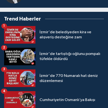
Trend Haberler
1
İzmir'de belediyeden kira ve
alışveriş desteğine zam
2
İzmir'de tartıştığı oğlunu pompalı
tüfekle öldürdü
3
İzmir'de 770 Numaralı hat deniz
düzenlemesi
4
Cumhuriyetin Osmanlı’ya Bakışı