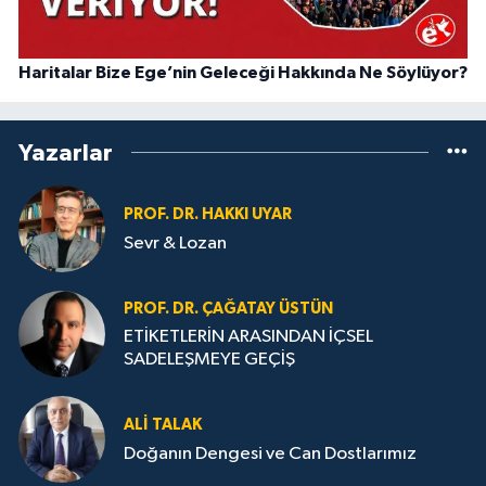
Haritalar Bize Ege’nin Geleceği Hakkında Ne Söylüyor?
Yazarlar
PROF. DR. HAKKI UYAR
Sevr & Lozan
PROF. DR. ÇAĞATAY ÜSTÜN
ETİKETLERİN ARASINDAN İÇSEL
SADELEŞMEYE GEÇİŞ
ALI TALAK
Doğanın Dengesi ve Can Dostlarımız