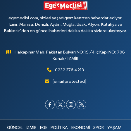
egemeclisi.com, sizleri yaşadığınız kentten haberdar ediyor.
İzmir, Manisa, Denizli, Aydın, Muğla, Uşak, Afyon, Kütahya ve
Balıkesir'den en güncel haberleri dakika dakika sizlere ulaştırıyor.
Halkapınar Mah. Pakistan Bulvarı NO:19 /4 İç Kapı NO: 708
Konak/ İZMİR
0232 376 4213
[email protected]
GÜNCEL
İZMİR
EGE
POLİTİKA
EKONOMİ
SPOR
YAŞAM