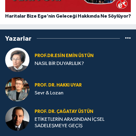
Haritalar Bize Ege’nin Geleceği Hakkında Ne Söylüyor?
Yazarlar
PROF.DR.ESIN EMIN ÜSTÜN
NASIL BİR DUYARLILIK?
PROF. DR. HAKKI UYAR
Sevr & Lozan
PROF. DR. ÇAĞATAY ÜSTÜN
ETİKETLERİN ARASINDAN İÇSEL
SADELEŞMEYE GEÇİŞ