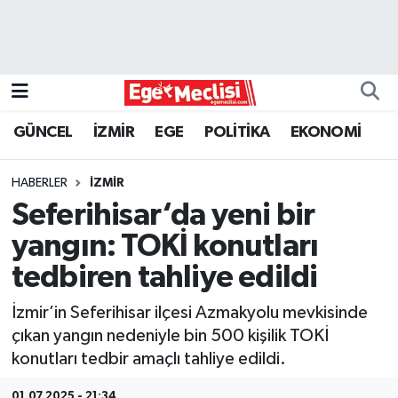
EGE
EKONOMİ
GÜNCEL
İZMİR
EGE
POLİTİKA
EKONOMİ
GÜNCEL
HABERLER
İZMİR
İZMİR
Seferihisar‘da yeni bir
yangın: TOKİ konutları
ÖZEL HABER
tedbiren tahliye edildi
POLİTİKA
İzmir’in Seferihisar ilçesi Azmakyolu mevkisinde
çıkan yangın nedeniyle bin 500 kişilik TOKİ
Programlar
konutları tedbir amaçlı tahliye edildi.
SPOR
01.07.2025 - 21:34