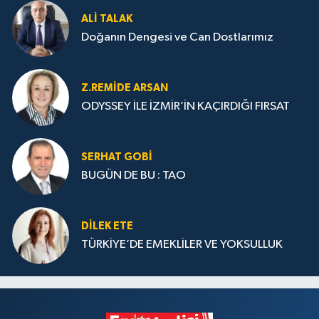
ALI TALAK
Doğanın Dengesi ve Can Dostlarımız
Z.REMIDE ARSAN
ODYSSEY İLE İZMİR’İN KAÇIRDIĞI FIRSAT
SERHAT GOBİ
BUGÜN DE BU : TAO
DILEK ETE
TÜRKİYE’DE EMEKLİLER VE YOKSULLUK