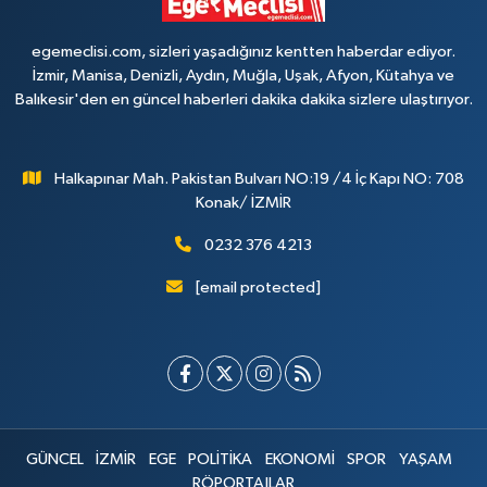
egemeclisi.com, sizleri yaşadığınız kentten haberdar ediyor.
İzmir, Manisa, Denizli, Aydın, Muğla, Uşak, Afyon, Kütahya ve
Balıkesir'den en güncel haberleri dakika dakika sizlere ulaştırıyor.
Halkapınar Mah. Pakistan Bulvarı NO:19 /4 İç Kapı NO: 708
Konak/ İZMİR
0232 376 4213
[email protected]
GÜNCEL
İZMİR
EGE
POLİTİKA
EKONOMİ
SPOR
YAŞAM
RÖPORTAJLAR