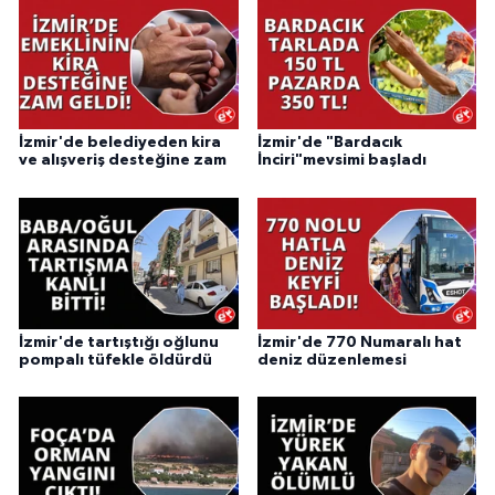
İzmir'de belediyeden kira
İzmir'de "Bardacık
ve alışveriş desteğine zam
İnciri"mevsimi başladı
İzmir'de tartıştığı oğlunu
İzmir'de 770 Numaralı hat
pompalı tüfekle öldürdü
deniz düzenlemesi