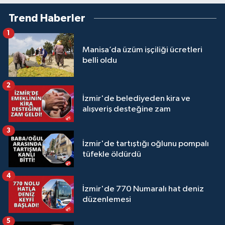
Trend Haberler
1
Manisa’da üzüm işçiliği ücretleri
belli oldu
2
İzmir'de belediyeden kira ve
alışveriş desteğine zam
3
İzmir'de tartıştığı oğlunu pompalı
tüfekle öldürdü
4
İzmir'de 770 Numaralı hat deniz
düzenlemesi
5