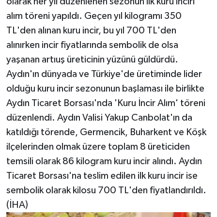
olarak her yıl düzenlenen sezonun ilk kuru inciri
alım töreni yapıldı. Geçen yıl kilogramı 350
TL'den alınan kuru incir, bu yıl 700 TL'den
alınırken incir fiyatlarında sembolik de olsa
yaşanan artıuş üreticinin yüzünü güldürdü.
Aydın'ın dünyada ve Türkiye'de üretiminde lider
olduğu kuru incir sezonunun başlaması ile birlikte
Aydın Ticaret Borsası'nda 'Kuru İncir Alım' töreni
düzenlendi. Aydın Valisi Yakup Canbolat'ın da
katıldığı törende, Germencik, Buharkent ve Köşk
ilçelerinden olmak üzere toplam 8 üreticiden
temsili olarak 86 kilogram kuru incir alındı. Aydın
Ticaret Borsası'na teslim edilen ilk kuru incir ise
sembolik olarak kilosu 700 TL'den fiyatlandırıldı.
(İHA)