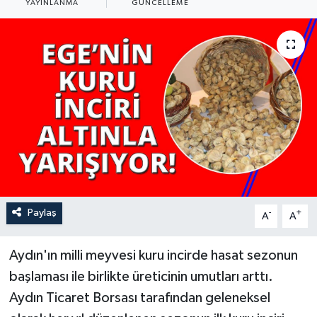
YAYINLANMA
GÜNCELLEME
YAŞAM
Paylaş
-
+
A
A
Aydın'ın milli meyvesi kuru incirde hasat sezonun
başlaması ile birlikte üreticinin umutları arttı.
Aydın Ticaret Borsası tarafından geleneksel