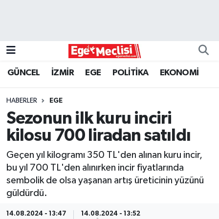
EGE
EKONOMİ
GÜNCEL
İZMİR
EGE
POLİTİKA
EKONOMİ
GÜNCEL
HABERLER
EGE
İZMİR
Sezonun ilk kuru inciri
kilosu 700 liradan satıldı
ÖZEL HABER
Geçen yıl kilogramı 350 TL'den alınan kuru incir,
POLİTİKA
bu yıl 700 TL'den alınırken incir fiyatlarında
sembolik de olsa yaşanan artış üreticinin yüzünü
Programlar
güldürdü.
SPOR
14.08.2024 - 13:47
14.08.2024 - 13:52