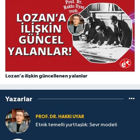
Lozan’a ilişkin güncellenen yalanlar
Yazarlar
PROF. DR. HAKKI UYAR
Etnik temelli yurttaşlık: Sevr modeli