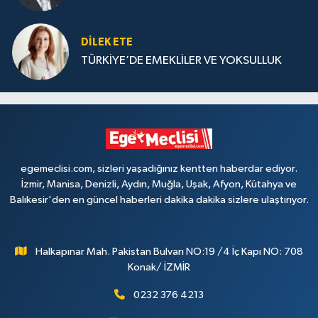
DILEK ETE
TÜRKİYE’DE EMEKLİLER VE YOKSULLUK
egemeclisi.com, sizleri yaşadığınız kentten haberdar ediyor.
İzmir, Manisa, Denizli, Aydın, Muğla, Uşak, Afyon, Kütahya ve
Balıkesir'den en güncel haberleri dakika dakika sizlere ulaştırıyor.
Halkapınar Mah. Pakistan Bulvarı NO:19 /4 İç Kapı NO: 708
Konak/ İZMİR
0232 376 4213