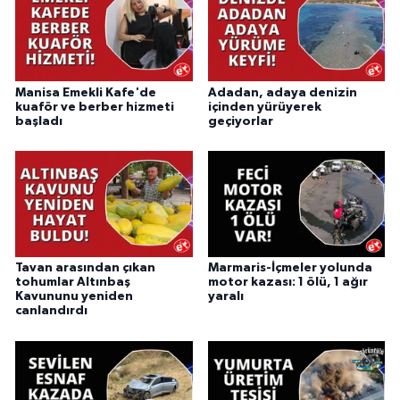
Manisa Emekli Kafe'de
Adadan, adaya denizin
kuaför ve berber hizmeti
içinden yürüyerek
başladı
geçiyorlar
Tavan arasından çıkan
Marmaris-İçmeler yolunda
tohumlar Altınbaş
motor kazası: 1 ölü, 1 ağır
Kavununu yeniden
yaralı
canlandırdı