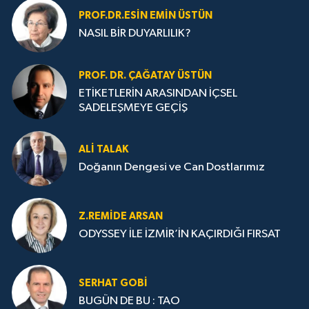
PROF.DR.ESIN EMIN ÜSTÜN
NASIL BİR DUYARLILIK?
PROF. DR. ÇAĞATAY ÜSTÜN
ETİKETLERİN ARASINDAN İÇSEL
SADELEŞMEYE GEÇİŞ
ALI TALAK
Doğanın Dengesi ve Can Dostlarımız
Z.REMIDE ARSAN
ODYSSEY İLE İZMİR’İN KAÇIRDIĞI FIRSAT
SERHAT GOBİ
BUGÜN DE BU : TAO