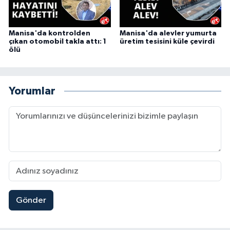
Manisa'da kontrolden
Manisa'da alevler yumurta
çıkan otomobil takla attı: 1
üretim tesisini küle çevirdi
ölü
Yorumlar
Gönder