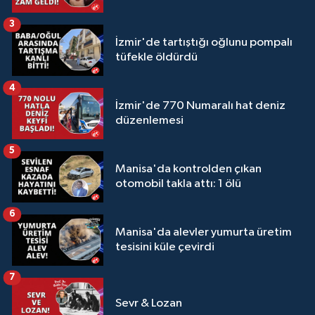
3
İzmir'de tartıştığı oğlunu pompalı
tüfekle öldürdü
4
İzmir'de 770 Numaralı hat deniz
düzenlemesi
5
Manisa'da kontrolden çıkan
otomobil takla attı: 1 ölü
6
Manisa'da alevler yumurta üretim
tesisini küle çevirdi
7
Sevr & Lozan