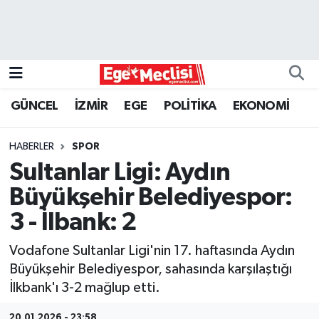
EGE
EKONOMİ
GÜNCEL
İZMİR
EGE
POLİTİKA
EKONOMİ
GÜNCEL
HABERLER
SPOR
İZMİR
Sultanlar Ligi: Aydın
Büyükşehir Belediyespor:
ÖZEL HABER
3 - İlbank: 2
POLİTİKA
Vodafone Sultanlar Ligi'nin 17. haftasında Aydın
Büyükşehir Belediyespor, sahasında karşılaştığı
Programlar
İlkbank'ı 3-2 mağlup etti.
SPOR
20.01.2026 - 23:58