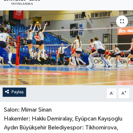
YAYINLANMA
YAŞAM
Paylaş
-
+
A
A
Salon: Mimar Sinan
Hakemler: Hakkı Demiralay, Eyüpcan Kayışoglu
Aydın Büyükşehir Belediyespor: Tikhomirova,