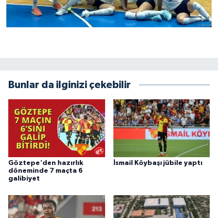
Bunlar da ilginizi çekebilir
Göztepe'den hazırlık
İsmail Köybaşı jübile yaptı
döneminde 7 maçta 6
galibiyet