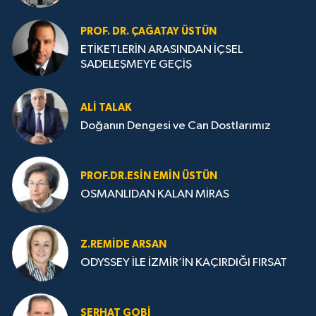
PROF. DR. ÇAĞATAY ÜSTÜN
ETİKETLERİN ARASINDAN İÇSEL
SADELEŞMEYE GEÇİŞ
ALI TALAK
Doğanın Dengesi ve Can Dostlarımız
PROF.DR.ESIN EMIN ÜSTÜN
OSMANLIDAN KALAN MİRAS
Z.REMIDE ARSAN
ODYSSEY İLE İZMİR’İN KAÇIRDIĞI FIRSAT
SERHAT GOBİ