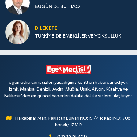
BUGÜN DE BU : TAO
DILEK ETE
TÜRKİYE’DE EMEKLİLER VE YOKSULLUK
egemeclisi.com, sizleri yaşadığınız kentten haberdar ediyor.
İzmir, Manisa, Denizli, Aydın, Muğla, Uşak, Afyon, Kütahya ve
Balıkesir'den en güncel haberleri dakika dakika sizlere ulaştırıyor.
Halkapınar Mah. Pakistan Bulvarı NO:19 /4 İç Kapı NO: 708
Konak/ İZMİR
0232 376 4213