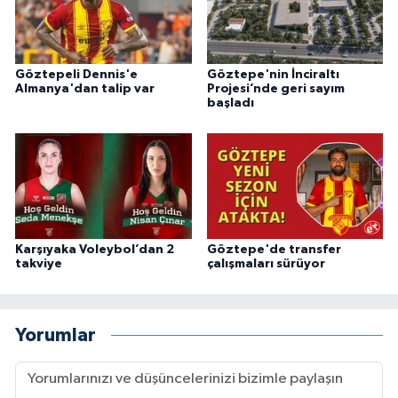
Göztepeli Dennis'e
Göztepe'nin İnciraltı
Almanya'dan talip var
Projesi’nde geri sayım
başladı
Karşıyaka Voleybol’dan 2
Göztepe'de transfer
takviye
çalışmaları sürüyor
Yorumlar