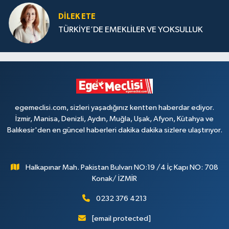
DILEK ETE
TÜRKİYE’DE EMEKLİLER VE YOKSULLUK
egemeclisi.com, sizleri yaşadığınız kentten haberdar ediyor.
İzmir, Manisa, Denizli, Aydın, Muğla, Uşak, Afyon, Kütahya ve
Balıkesir'den en güncel haberleri dakika dakika sizlere ulaştırıyor.
Halkapınar Mah. Pakistan Bulvarı NO:19 /4 İç Kapı NO: 708
Konak/ İZMİR
0232 376 4213
[email protected]