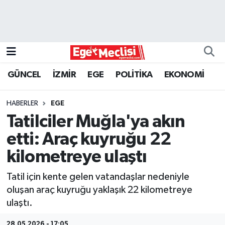
EGE
EKONOMİ
GÜNCEL
İZMİR
EGE
POLİTİKA
EKONOMİ
GÜNCEL
HABERLER
EGE
İZMİR
Tatilciler Muğla'ya akın
etti: Araç kuyruğu 22
ÖZEL HABER
kilometreye ulaştı
POLİTİKA
Tatil için kente gelen vatandaşlar nedeniyle
oluşan araç kuyruğu yaklaşık 22 kilometreye
Programlar
ulaştı.
SPOR
28.05.2026 - 17:05