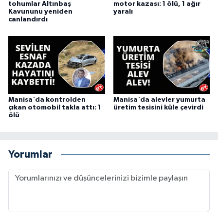
tohumlar Altınbaş
motor kazası: 1 ölü, 1 ağır
Kavununu yeniden
yaralı
canlandırdı
Manisa'da kontrolden
Manisa'da alevler yumurta
çıkan otomobil takla attı: 1
üretim tesisini küle çevirdi
ölü
Yorumlar