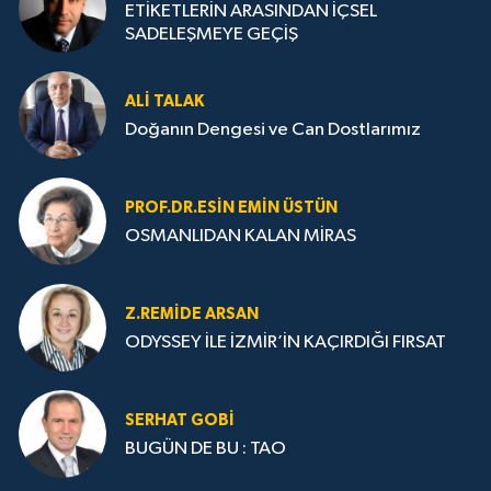
ETİKETLERİN ARASINDAN İÇSEL
SADELEŞMEYE GEÇİŞ
ALI TALAK
Doğanın Dengesi ve Can Dostlarımız
PROF.DR.ESIN EMIN ÜSTÜN
OSMANLIDAN KALAN MİRAS
Z.REMIDE ARSAN
ODYSSEY İLE İZMİR’İN KAÇIRDIĞI FIRSAT
SERHAT GOBİ
BUGÜN DE BU : TAO