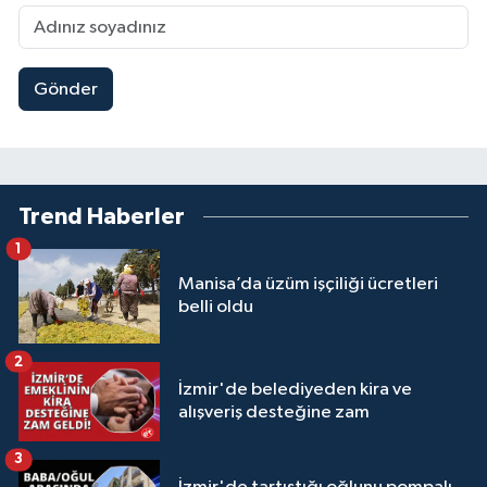
Gönder
Trend Haberler
1
Manisa’da üzüm işçiliği ücretleri
belli oldu
2
İzmir'de belediyeden kira ve
alışveriş desteğine zam
3