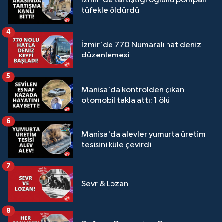
İzmir'de tartıştığı oğlunu pompalı
tüfekle öldürdü
4
İzmir'de 770 Numaralı hat deniz
düzenlemesi
5
Manisa'da kontrolden çıkan
otomobil takla attı: 1 ölü
6
Manisa'da alevler yumurta üretim
tesisini küle çevirdi
7
Sevr & Lozan
8