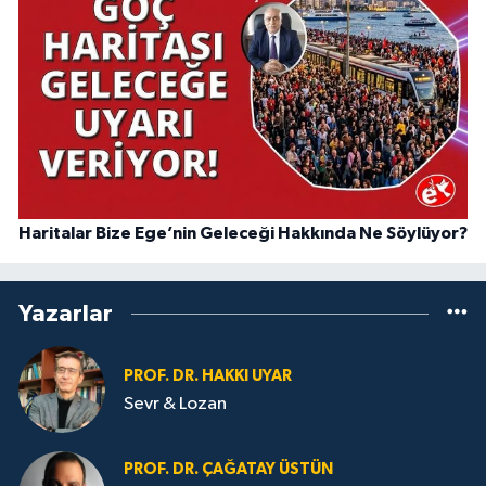
Haritalar Bize Ege’nin Geleceği Hakkında Ne Söylüyor?
Yazarlar
PROF. DR. HAKKI UYAR
Sevr & Lozan
PROF. DR. ÇAĞATAY ÜSTÜN