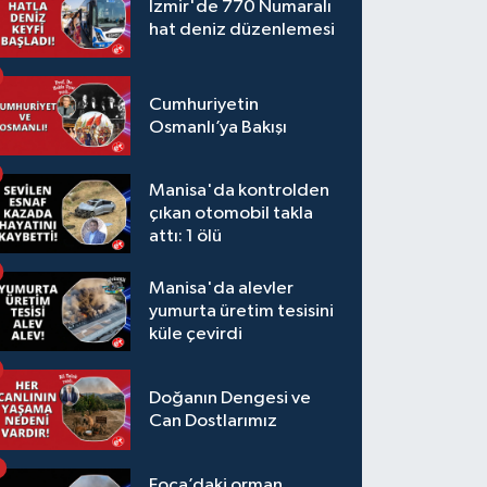
İzmir'de 770 Numaralı
hat deniz düzenlemesi
Cumhuriyetin
Osmanlı’ya Bakışı
Manisa'da kontrolden
çıkan otomobil takla
attı: 1 ölü
Manisa'da alevler
yumurta üretim tesisini
küle çevirdi
Doğanın Dengesi ve
Can Dostlarımız
Foça’daki orman