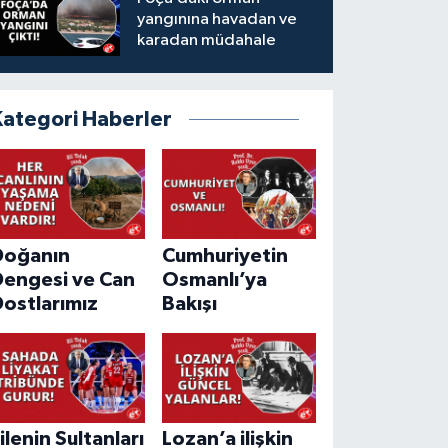
yangınına havadan ve
karadan müdahale
Kategori Haberler
Doğanın
Cumhuriyetin
Dengesi ve Can
Osmanlı’ya
ostlarımız
Bakışı
ilenin Sultanları
Lozan’a ilişkin