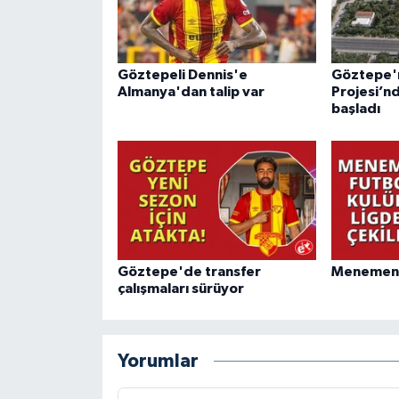
Göztepeli Dennis'e
Göztepe'ni
Almanya'dan talip var
Projesi’n
başladı
Göztepe'de transfer
Menemen F
çalışmaları sürüyor
Yorumlar