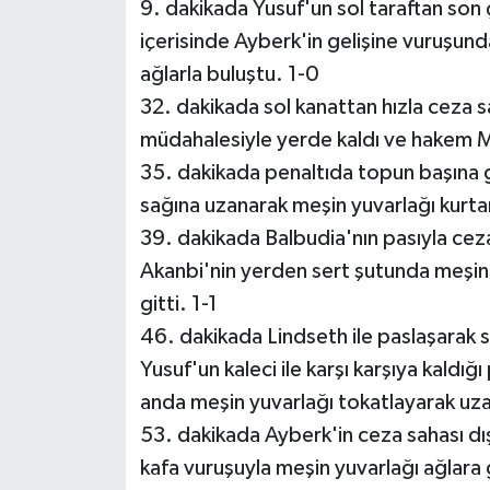
9. dakikada Yusuf'un sol taraftan son ç
içerisinde Ayberk'in gelişine vuruşu
ağlarla buluştu. 1-0
32. dakikada sol kanattan hızla ceza sa
müdahalesiyle yerde kaldı ve hakem M
35. dakikada penaltıda topun başına g
sağına uzanarak meşin yuvarlağı kurta
39. dakikada Balbudia'nın pasıyla ceza
Akanbi'nin yerden sert şutunda meşin y
gitti. 1-1
46. dakikada Lindseth ile paslaşarak s
Yusuf'un kaleci ile karşı karşıya kaldı
anda meşin yuvarlağı tokatlayarak uzak
53. dakikada Ayberk'in ceza sahası dış
kafa vuruşuyla meşin yuvarlağı ağlara