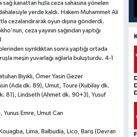
 sağ kanattan hızla ceza sahasına yönelen
üdahalesiyle yerde kaldı. Hakem Muhammet Ali
rtla cezalandırarak oyun dışına gönderdi.
okho'nun, ceza yayının sağından yaptığı
1
lerinden sıyrıldıktan sonra yaptığı ortada
uruşla meşin yuvarlağı ağlarla buluşturdu. 4-1
uhan Bıyıklı, Ömer Yasin Gezer
sin (Ada dk. 89), Umut, Toure (Kubilay dk.
D
. 81), Lindseth (Ahmet dk. 90+3), Yusuf
e, Yunus Emre, Umut Can
ouagba, Lima, Balbudia, Lico, Barış (Devran
F