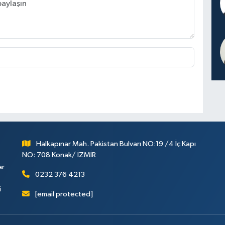
Halkapınar Mah. Pakistan Bulvarı NO:19 /4 İç Kapı
NO: 708 Konak/ İZMİR
ar
0232 376 4213
i
[email protected]