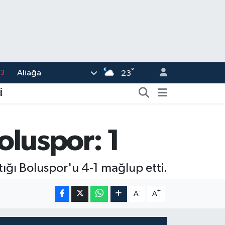
63
°
Aliağa
23
16
İ
02
07
Boluspor: 1
5
0
tığı Boluspor'u 4-1 mağlup etti.
-
+
A
A