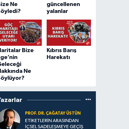
Bize Ne
güncellenen
Söyledi?
yalanlar
aritalar Bize
Kıbrıs Barış
Ege’nin
Harekatı
Geleceği
Hakkında Ne
Söylüyor?
Yazarlar
PROF. DR. ÇAĞATAY ÜSTÜN
ETİKETLERİN ARASINDAN
İÇSEL SADELEŞMEYE GEÇİŞ