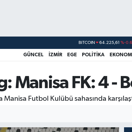
BITCOIN
64.225,61
%-0.
DOLAR
47,7143
%0.
GÜNCEL
İZMİR
EGE
POLİTİKA
EKONOM
EURO
55,0317
%-0.
STERLİN
64,2463
%0.
g: Manisa FK: 4 - 
GRAM ALTIN
6510.40
%0.4
BİST100
13.799
%7
da Manisa Futbol Kulübü sahasında karşılaş