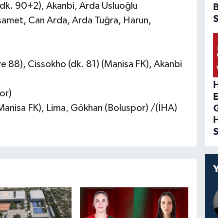
dk. 90+2), Akanbi, Arda Usluoğlu
lsamet, Can Arda, Arda Tuğra, Harun,
ve 88), Cissokho (dk. 81) (Manisa FK), Akanbi
H
or)
 (Manisa FK), Lima, Gökhan (Boluspor) /(İHA)