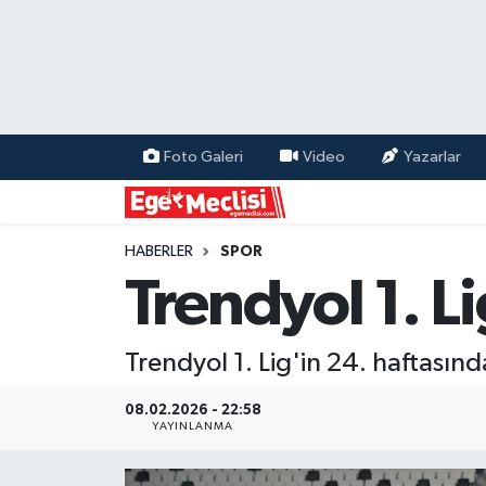
EGE
EKONOMİ
Foto Galeri
Video
Yazarlar
GÜNCEL
İZMİR
HABERLER
SPOR
Trendyol 1. Li
ÖZEL HABER
Trendyol 1. Lig'in 24. haftasın
POLİTİKA
08.02.2026 - 22:58
Programlar
YAYINLANMA
SPOR