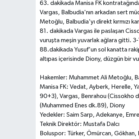
63. dakikada Manisa FK kontratağında
Vargas, Balbudia'nın arkadan sert m
Metoğlu, Balbudia'yı direkt kırmızı ka
81. dakikada Vargas ile paslaşan Ciss
vuruşta meşin yuvarlak ağlara gitti. 3-
88.dakikada Yusuf'un sol kanatta rakip
altıpas içerisinde Diony, düzgün bir v
Hakemler: Muhammet Ali Metoğlu, Bat
Manisa FK: Vedat, Ayberk, Herelle, Ya
90+3), Vargas, Benrahou (Cissokho dk
(Muhammed Enes dk.89), Diony
Yedekler: Saim Sarp, Adekanye, Emr
Teknik Direktör: Mustafa Dalcı
Boluspor: Türker, Ömürcan, Gökhan, K