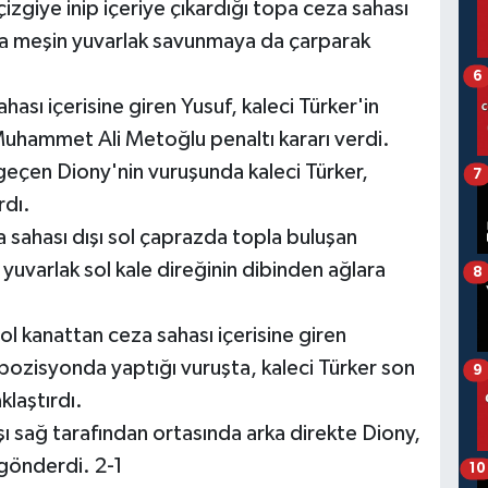
izgiye inip içeriye çıkardığı topa ceza sahası
nda meşin yuvarlak savunmaya da çarparak
6
hası içerisine giren Yusuf, kaleci Türker'in
uhammet Ali Metoğlu penaltı kararı verdi.
eçen Diony'nin vuruşunda kaleci Türker,
7
rdı.
 sahası dışı sol çaprazda topla buluşan
uvarlak sol kale direğinin dibinden ağlara
8
ol kanattan ceza sahası içerisine giren
ğı pozisyonda yaptığı vuruşta, kaleci Türker son
9
laştırdı.
ı sağ tarafından ortasında arka direkte Diony,
 gönderdi. 2-1
10