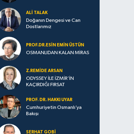
ALI TALAK
Doğanın Dengesi ve Can
Dostlarımız
PROF.DR.ESIN EMIN ÜSTÜN
OSMANLIDAN KALAN MİRAS
Z.REMIDE ARSAN
ODYSSEY İLE İZMİR’İN
KAÇIRDIĞI FIRSAT
PROF. DR. HAKKI UYAR
Cumhuriyetin Osmanlı’ya
Bakışı
SERHAT GOBİ