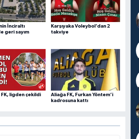
n İnciraltı
Karşıyaka Voleybol’dan 2
de geri sayım
takviye
K, ligden çekildi
Aliağa FK, Furkan Yöntem’i
kadrosuna kattı