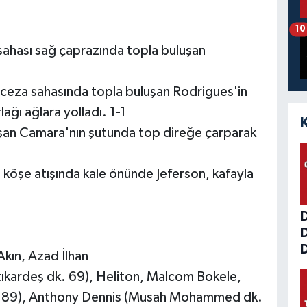
10
ahası sağ çaprazında topla buluşan
.
 ceza sahasında topla buluşan Rodrigues'in
ağı ağlara yolladı. 1-1
şan Camara'nın şutunda top direğe çarparak
köşe atışında kale önünde Jeferson, kafayla
D
kın, Azad İlhan
tıkardeş dk. 69), Heliton, Malcom Bokele,
. 89), Anthony Dennis (Musah Mohammed dk.