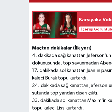
Karşıyaka Vol
İçeriği Görüntül
Maçtan dakikalar (İlk yarı)
4. dakikada sağ kanattan Jeferson'un
dokunuşunda, top savunmadan Abena'y
17. dakikada sol kanattan Juan'ın pas
kaleci Burak topu kurtardı.
24. dakikada sağ kanattan Jeferson'u
şutunda top yandan dışarı çıktı.
33. dakikada sol kanattan Maxim'in ku
topu kaleci Liss kurtardı.