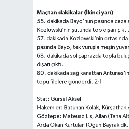
Maçtan dakikalar (İkinci yarı)
55. dakikada Bayo'nun pasında ceza s
Kozlowski'nin şutunda top dışarı çıktı
57. dakikada Kozlowski'nin ortasında
pasında Bayo, tek vuruşla meşin yuvarl
68. dakikada sol çaprazda topla bulu
dışarı çıktı.
80. dakikada sağ kanattan Antunes'in 
topu filelere gönderdi. 2-1
Stat: Gürsel Aksel
Hakemler: Batuhan Kolak, Kürşathan A
Göztepe: Mateusz Lis, Allan (Taha Al
Arda Okan Kurtulan (Ogün Bayrak dk