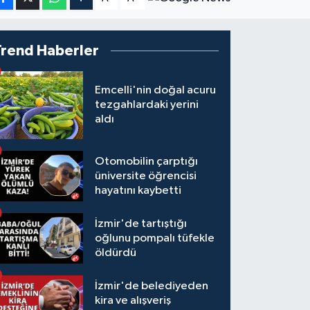
Trend Haberler
Emcelli'nin doğal acuru
tezgahlardaki yerini
aldı
Otomobilin çarptığı
üniversite öğrencisi
hayatını kaybetti
İzmir'de tartıştığı
oğlunu pompalı tüfekle
öldürdü
İzmir'de belediyeden
kira ve alışveriş