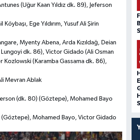
Antunes (Uğur Kaan Yıldız dk. 89), Jeferson
F
Köybaşı, Ege Yıldırım, Yusuf Ali Şirin
ngare, Myenty Abena, Arda Kızıldağ, Deian
Lungoyi dk. 86), Victor Gidado (Ali Osman
per Kozlowski (Karamba Gassama dk. 86),
H
Ali Mevran Ablak
Jeferson (dk. 80) (Göztepe), Mohamed Bayo
ton (Göztepe), Mohamed Bayo, Victor Gidado