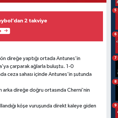
5
eybol’dan 2 takviye
e
6
 ön direğe yaptığı ortada Antunes'in
7
a çarparak ağlarla buluştu. 1-0
ında ceza sahası içinde Antunes'in şutunda
8
n arka direğe doğru ortasında Cherni'nin
llandığı köşe vuruşunda direkt kaleye giden
9