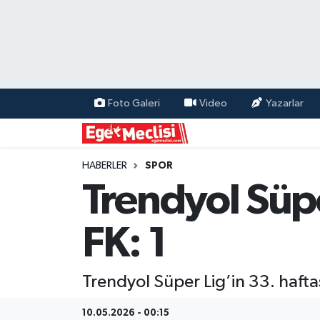
EGE
EKONOMİ
Foto Galeri
Video
Yazarlar
GÜNCEL
İZMİR
HABERLER
SPOR
Trendyol Süpe
ÖZEL HABER
FK: 1
POLİTİKA
Programlar
Trendyol Süper Lig’in 33. hafta
SPOR
10.05.2026 - 00:15