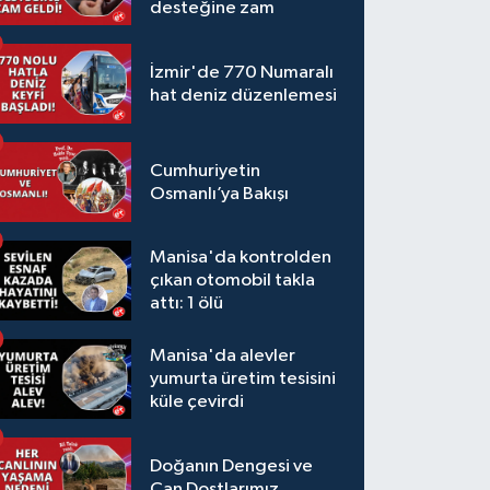
desteğine zam
İzmir'de 770 Numaralı
hat deniz düzenlemesi
Cumhuriyetin
Osmanlı’ya Bakışı
Manisa'da kontrolden
çıkan otomobil takla
attı: 1 ölü
Manisa'da alevler
yumurta üretim tesisini
küle çevirdi
Doğanın Dengesi ve
Can Dostlarımız