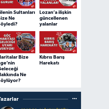
ilenin Sultanları
Lozan’a ilişkin
Bize Ne
güncellenen
Söyledi?
yalanlar
aritalar Bize
Kıbrıs Barış
Ege’nin
Harekatı
Geleceği
Hakkında Ne
Söylüyor?
Yazarlar