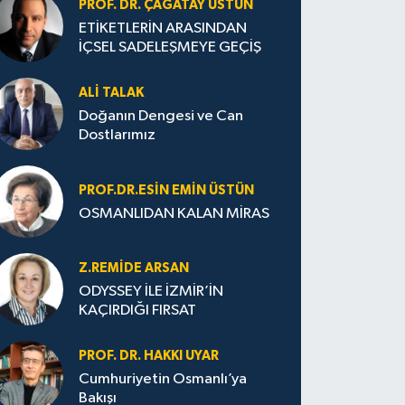
PROF. DR. ÇAĞATAY ÜSTÜN
ETİKETLERİN ARASINDAN
İÇSEL SADELEŞMEYE GEÇİŞ
ALI TALAK
Doğanın Dengesi ve Can
Dostlarımız
PROF.DR.ESIN EMIN ÜSTÜN
OSMANLIDAN KALAN MİRAS
Z.REMIDE ARSAN
ODYSSEY İLE İZMİR’İN
KAÇIRDIĞI FIRSAT
PROF. DR. HAKKI UYAR
Cumhuriyetin Osmanlı’ya
Bakışı