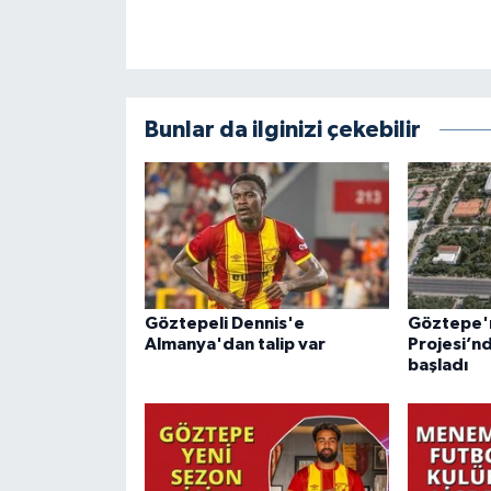
Bunlar da ilginizi çekebilir
Göztepeli Dennis'e
Göztepe'ni
Almanya'dan talip var
Projesi’n
başladı