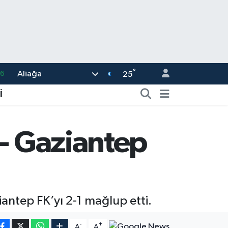
°
Aliağa
06
25
02
İ
.2
12
 - Gaziantep
0
16
antep FK’yı 2-1 mağlup etti.
-
+
A
A