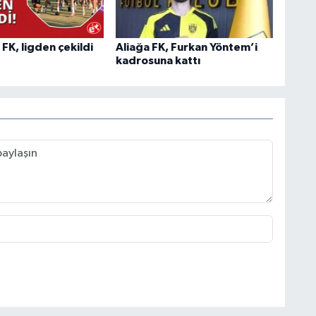
K, ligden çekildi
Aliağa FK, Furkan Yöntem’i
kadrosuna kattı