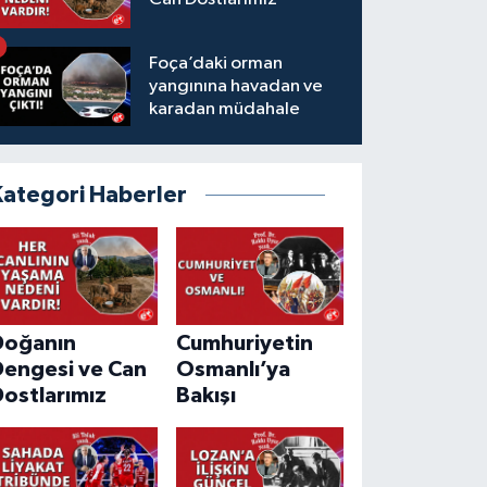
Foça’daki orman
yangınına havadan ve
karadan müdahale
Kategori Haberler
Doğanın
Cumhuriyetin
Dengesi ve Can
Osmanlı’ya
ostlarımız
Bakışı