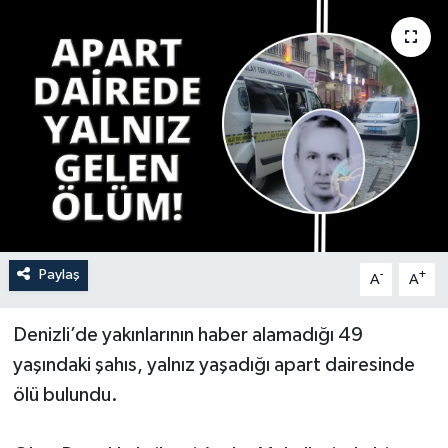
YAŞAM
Paylaş
-
+
A
A
Denizli’de yakınlarının haber alamadığı 49
yaşındaki şahıs, yalnız yaşadığı apart dairesinde
ölü bulundu.