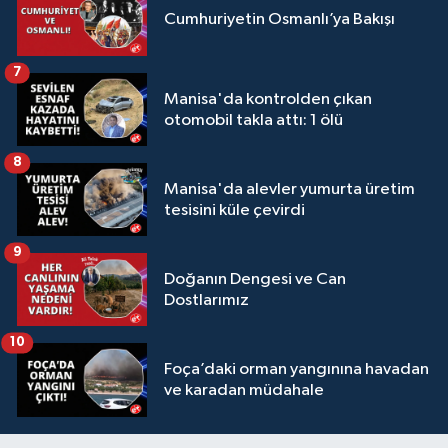
Cumhuriyetin Osmanlı’ya Bakışı
7
Manisa'da kontrolden çıkan
otomobil takla attı: 1 ölü
8
Manisa'da alevler yumurta üretim
tesisini küle çevirdi
9
Doğanın Dengesi ve Can
Dostlarımız
10
Foça’daki orman yangınına havadan
ve karadan müdahale