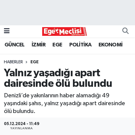
EGE
EKONOMİ
GÜNCEL
İZMİR
EGE
POLİTİKA
EKONOMİ
GÜNCEL
HABERLER
EGE
İZMİR
Yalnız yaşadığı apart
dairesinde ölü bulundu
ÖZEL HABER
Denizli’de yakınlarının haber alamadığı 49
POLİTİKA
yaşındaki şahıs, yalnız yaşadığı apart dairesinde
ölü bulundu.
Programlar
05.12.2024 - 11:49
YAYINLANMA
SPOR