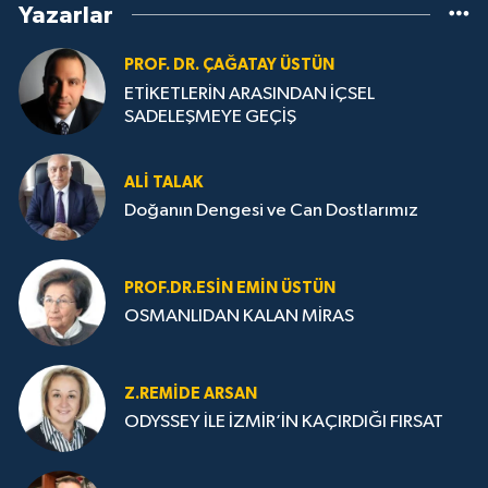
Yazarlar
PROF. DR. ÇAĞATAY ÜSTÜN
ETİKETLERİN ARASINDAN İÇSEL
SADELEŞMEYE GEÇİŞ
ALI TALAK
Doğanın Dengesi ve Can Dostlarımız
PROF.DR.ESIN EMIN ÜSTÜN
OSMANLIDAN KALAN MİRAS
Z.REMIDE ARSAN
ODYSSEY İLE İZMİR’İN KAÇIRDIĞI FIRSAT