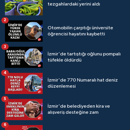
tezgahlardaki yerini aldı
2
Otomobilin çarptığı üniversite
öğrencisi hayatını kaybetti
3
İzmir'de tartıştığı oğlunu pompalı
tüfekle öldürdü
4
İzmir'de 770 Numaralı hat deniz
düzenlemesi
5
İzmir'de belediyeden kira ve
alışveriş desteğine zam
6