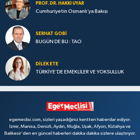
PROF. DR. HAKKI UYAR
Cumhuriyetin Osmanlı’ya Bakışı
SERHAT GOBİ
BUGÜN DE BU : TAO
DILEK ETE
TÜRKİYE’DE EMEKLİLER VE YOKSULLUK
egemeclisi.com, sizleri yaşadığınız kentten haberdar ediyor.
İzmir, Manisa, Denizli, Aydın, Muğla, Uşak, Afyon, Kütahya ve
Balıkesir'den en güncel haberleri dakika dakika sizlere ulaştırıyor.