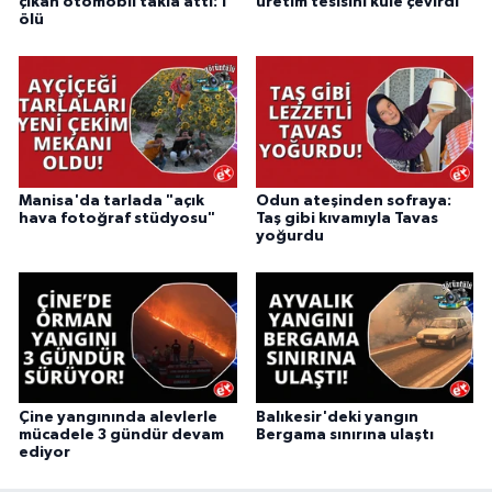
çıkan otomobil takla attı: 1
üretim tesisini küle çevirdi
ölü
Manisa'da tarlada "açık
Odun ateşinden sofraya:
hava fotoğraf stüdyosu"
Taş gibi kıvamıyla Tavas
yoğurdu
Çine yangınında alevlerle
Balıkesir'deki yangın
mücadele 3 gündür devam
Bergama sınırına ulaştı
ediyor