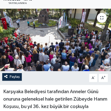
YAYINLANMA
YAŞAM
Paylaş
-
+
A
A
Karşıyaka Belediyesi tarafından Anneler Günü
onuruna geleneksel hale getirilen Zübeyde Hanım
Koşusu, bu yıl 36. kez büyük bir coşkuyla