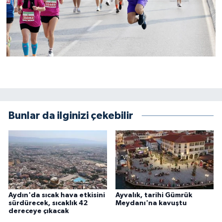
Bunlar da ilginizi çekebilir
Aydın'da sıcak hava etkisini
Ayvalık, tarihi Gümrük
sürdürecek, sıcaklık 42
Meydanı'na kavuştu
dereceye çıkacak