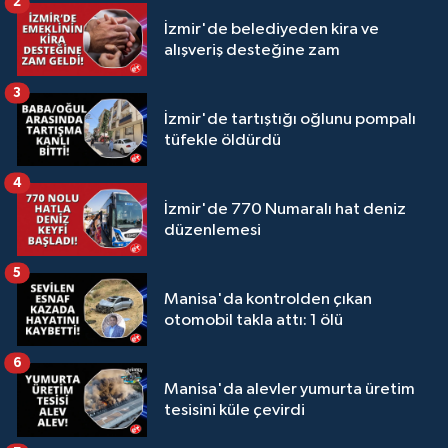
2
İzmir'de belediyeden kira ve
alışveriş desteğine zam
3
İzmir'de tartıştığı oğlunu pompalı
tüfekle öldürdü
4
İzmir'de 770 Numaralı hat deniz
düzenlemesi
5
Manisa'da kontrolden çıkan
otomobil takla attı: 1 ölü
6
Manisa'da alevler yumurta üretim
tesisini küle çevirdi