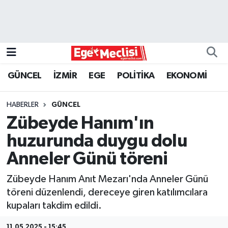
EGE
EKONOMİ
GÜNCEL
İZMİR
EGE
POLİTİKA
EKONOMİ
GÜNCEL
HABERLER
GÜNCEL
İZMİR
Zübeyde Hanım'ın
huzurunda duygu dolu
ÖZEL HABER
Anneler Günü töreni
POLİTİKA
Zübeyde Hanım Anıt Mezarı'nda Anneler Günü
töreni düzenlendi, dereceye giren katılımcılara
Programlar
kupaları takdim edildi.
SPOR
11.05.2025 - 15:45