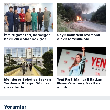
İzmirli gazeteci, karaciğer
Seyir halindeki otomobil
nakli için donör bekliyor
alevlere teslim oldu
Menderes Belediye Başkan
Yeni Parti Manisa İl Başkanı
Yardımcısı Rüzgar Sönmez
İlksen Özalper gözaltına
gözaltında
alındı
Yorumlar