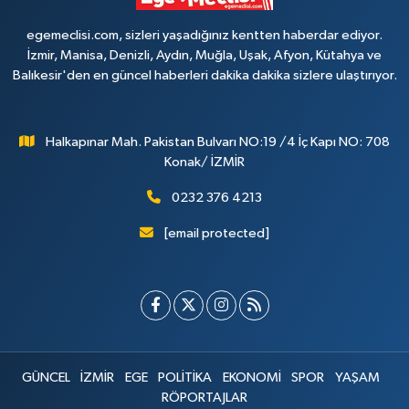
egemeclisi.com, sizleri yaşadığınız kentten haberdar ediyor.
İzmir, Manisa, Denizli, Aydın, Muğla, Uşak, Afyon, Kütahya ve
Balıkesir'den en güncel haberleri dakika dakika sizlere ulaştırıyor.
Halkapınar Mah. Pakistan Bulvarı NO:19 /4 İç Kapı NO: 708
Konak/ İZMİR
0232 376 4213
[email protected]
GÜNCEL
İZMİR
EGE
POLİTİKA
EKONOMİ
SPOR
YAŞAM
RÖPORTAJLAR