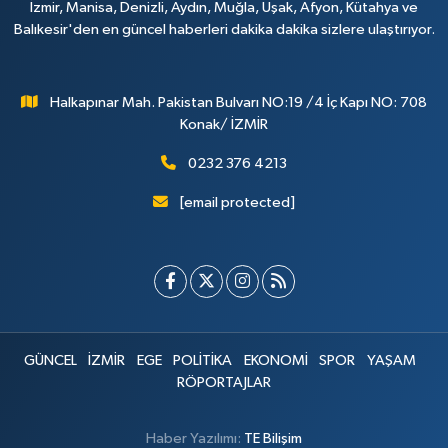
İzmir, Manisa, Denizli, Aydın, Muğla, Uşak, Afyon, Kütahya ve
Balıkesir'den en güncel haberleri dakika dakika sizlere ulaştırıyor.
Halkapınar Mah. Pakistan Bulvarı NO:19 /4 İç Kapı NO: 708
Konak/ İZMİR
0232 376 4213
[email protected]
GÜNCEL
İZMİR
EGE
POLİTİKA
EKONOMİ
SPOR
YAŞAM
RÖPORTAJLAR
Haber Yazılımı:
TE Bilişim