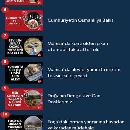
6
Cumhuriyetin Osmanlı’ya Bakışı
7
Manisa'da kontrolden çıkan
otomobil takla attı: 1 ölü
8
Manisa'da alevler yumurta üretim
tesisini küle çevirdi
9
Doğanın Dengesi ve Can
Dostlarımız
10
Foça’daki orman yangınına havadan
ve karadan müdahale