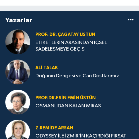
Yazarlar
PROF. DR. ÇAĞATAY ÜSTÜN
ETİKETLERİN ARASINDAN İÇSEL
SADELEŞMEYE GEÇİŞ
ALI TALAK
Doğanın Dengesi ve Can Dostlarımız
PROF.DR.ESIN EMIN ÜSTÜN
OSMANLIDAN KALAN MİRAS
Z.REMIDE ARSAN
ODYSSEY İLE İZMİR’İN KAÇIRDIĞI FIRSAT