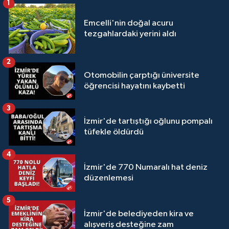
1
Emcelli'nin doğal acuru
tezgahlardaki yerini aldı
2
Otomobilin çarptığı üniversite
öğrencisi hayatını kaybetti
3
İzmir'de tartıştığı oğlunu pompalı
tüfekle öldürdü
4
İzmir'de 770 Numaralı hat deniz
düzenlemesi
5
İzmir'de belediyeden kira ve
alışveriş desteğine zam