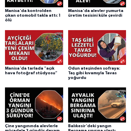
Manisa'da kontrolden
Manisa'da alevler yumurta
çıkan otomobil takla attı: 1
üretim tesisini küle çevirdi
ölü
Manisa'da tarlada "açık
Odun ateşinden sofraya:
hava fotoğraf stüdyosu"
Taş gibi kıvamıyla Tavas
yoğurdu
Çine yangınında alevlerle
Balıkesir'deki yangın
mücadele 3 gündür devam
Bergama sınırına ulaştı