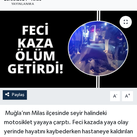
YAYINLANMA
YAŞAM
Paylaş
-
+
A
A
Muğla’nın Milas ilçesinde seyir halindeki
motosiklet yayaya çarptı. Feci kazada yaya olay
yerinde hayatını kaybederken hastaneye kaldırılan