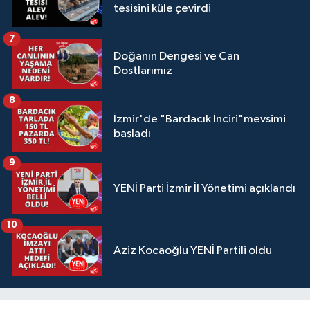
tesisini küle çevirdi
7
Doğanın Dengesi ve Can
Dostlarımız
8
İzmir'de "Bardacık İnciri"mevsimi
başladı
9
YENİ Parti İzmir İl Yönetimi açıklandı
10
Aziz Kocaoğlu YENİ Partili oldu