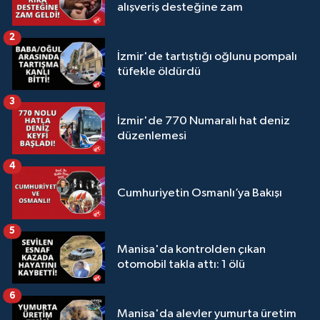
alışveriş desteğine zam
2
İzmir'de tartıştığı oğlunu pompalı
tüfekle öldürdü
3
İzmir'de 770 Numaralı hat deniz
düzenlemesi
4
Cumhuriyetin Osmanlı’ya Bakışı
5
Manisa'da kontrolden çıkan
otomobil takla attı: 1 ölü
6
Manisa'da alevler yumurta üretim