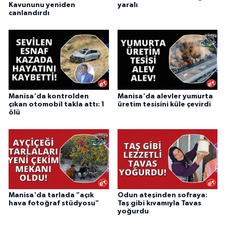
Kavununu yeniden
yaralı
canlandırdı
Manisa'da kontrolden
Manisa'da alevler yumurta
çıkan otomobil takla attı: 1
üretim tesisini küle çevirdi
ölü
Manisa'da tarlada "açık
Odun ateşinden sofraya:
hava fotoğraf stüdyosu"
Taş gibi kıvamıyla Tavas
yoğurdu