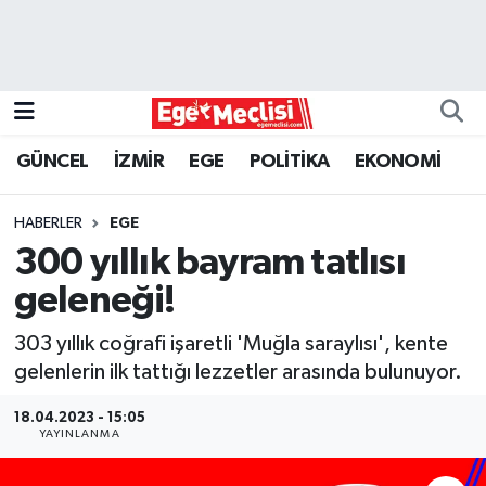
EGE
EKONOMİ
GÜNCEL
İZMİR
EGE
POLİTİKA
EKONOMİ
GÜNCEL
HABERLER
EGE
İZMİR
300 yıllık bayram tatlısı
geleneği!
ÖZEL HABER
303 yıllık coğrafi işaretli 'Muğla saraylısı', kente
POLİTİKA
gelenlerin ilk tattığı lezzetler arasında bulunuyor.
Programlar
18.04.2023 - 15:05
YAYINLANMA
SPOR