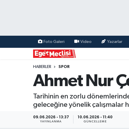
EGE
EKONOMİ
Foto Galeri
Video
Yazarlar
GÜNCEL
İZMİR
HABERLER
SPOR
Ahmet Nur Çeb
ÖZEL HABER
Tarihinin en zorlu dönemlerinde
POLİTİKA
geleceğine yönelik çalışmalar h
Programlar
09.06.2026 - 13:37
10.06.2026 - 11:40
YAYINLANMA
GÜNCELLEME
SPOR