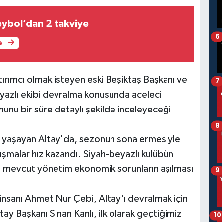
eybol’dan 2 takviye
6
e
tırımcı olmak isteyen eski Beşiktaş Başkanı ve
7
eyazlı ekibi devralma konusunda aceleci
u bir süre detaylı şekilde inceleyeceği
8
ni yaşayan Altay'da, sezonun sona ermesiyle
lışmalar hız kazandı. Siyah-beyazlı kulübün
n, mevcut yönetim ekonomik sorunların aşılması
9
 insanı Ahmet Nur Çebi, Altay'ı devralmak için
tay Başkanı Sinan Kanlı, ilk olarak geçtiğimiz
10