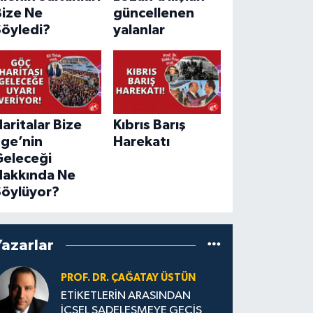
Bize Ne
güncellenen
Söyledi?
yalanlar
aritalar Bize
Kıbrıs Barış
Ege’nin
Harekatı
Geleceği
Hakkında Ne
Söylüyor?
Yazarlar
PROF. DR. ÇAĞATAY ÜSTÜN
ETİKETLERİN ARASINDAN
İÇSEL SADELEŞMEYE GEÇİŞ