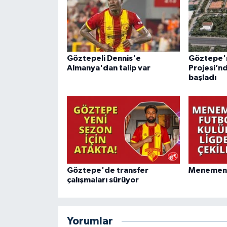
Göztepeli Dennis'e
Göztepe'ni
Almanya'dan talip var
Projesi’n
başladı
Göztepe'de transfer
Menemen F
çalışmaları sürüyor
Yorumlar