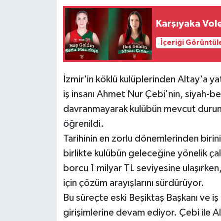
Karşıyaka Vol
İçeriği Görüntül
İzmir'in köklü kulüplerinden Altay'a ya
iş insanı Ahmet Nur Çebi'nin, siyah-b
davranmayarak kulübün mevcut durumun
öğrenildi.
Tarihinin en zorlu dönemlerinden biri
birlikte kulübün geleceğine yönelik ça
borcu 1 milyar TL seviyesine ulaşırke
için çözüm arayışlarını sürdürüyor.
Bu süreçte eski Beşiktaş Başkanı ve iş
girişimlerine devam ediyor. Çebi ile Al