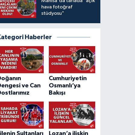
Manisa'da tarlada "açık
hava fotoğraf
stüdyosu"
Kategori Haberler
Doğanın
Cumhuriyetin
Dengesi ve Can
Osmanlı’ya
ostlarımız
Bakışı
ilenin Sultanları
Lozan’a ilişkin