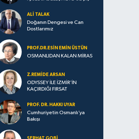
ALI TALAK
Doğanın Dengesi ve Can
Dostlarımız
PROF.DR.ESIN EMIN ÜSTÜN
OSMANLIDAN KALAN MİRAS
Z.REMIDE ARSAN
ODYSSEY İLE İZMİR’İN
KAÇIRDIĞI FIRSAT
PROF. DR. HAKKI UYAR
Cumhuriyetin Osmanlı’ya
Bakışı
SERHAT GOBİ