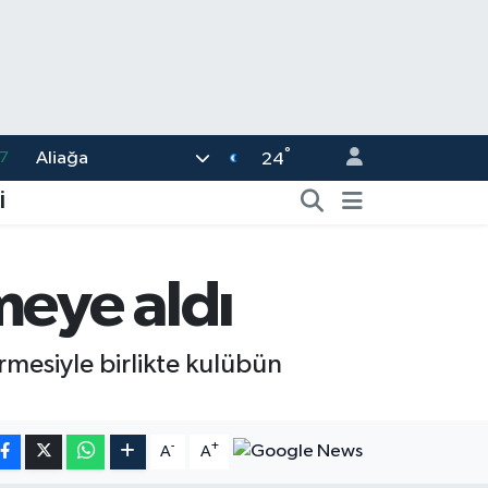
7
°
Aliağa
24
8
İ
2
8
meye aldı
3
4
rmesiyle birlikte kulübün
-
+
A
A