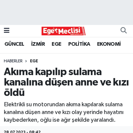
EGE
EKONOMİ
GÜNCEL
İZMİR
EGE
POLİTİKA
EKONOMİ
GÜNCEL
HABERLER
EGE
İZMİR
Akıma kapılıp sulama
kanalına düşen anne ve kızı
ÖZEL HABER
öldü
POLİTİKA
Elektrikli su motorundan akıma kapılarak sulama
kanalına düşen anne ve kızı olay yerinde hayatını
Programlar
kaybederken, oğlu ise ağır şekilde yaralandı.
SPOR
28.07.2023 - 08:42