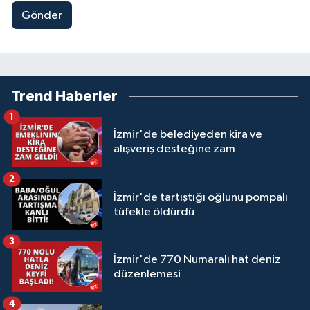
Gönder
Trend Haberler
1
İzmir'de belediyeden kira ve
alışveriş desteğine zam
2
İzmir'de tartıştığı oğlunu pompalı
tüfekle öldürdü
3
İzmir'de 770 Numaralı hat deniz
düzenlemesi
4