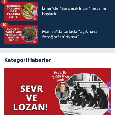
9
İzmir'de "Bardacık İnciri"mevsimi
başladı
10
Manisa'da tarlada "açık hava
fotoğraf stüdyosu"
Kategori Haberler