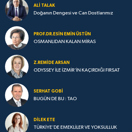
ALI TALAK
Doğanın Dengesi ve Can Dostlarımız
PROF.DR.ESIN EMIN ÜSTÜN
OSMANLIDAN KALAN MİRAS
Z.REMIDE ARSAN
ODYSSEY İLE İZMİR’İN KAÇIRDIĞI FIRSAT
SERHAT GOBİ
BUGÜN DE BU : TAO
DILEK ETE
TÜRKİYE’DE EMEKLİLER VE YOKSULLUK