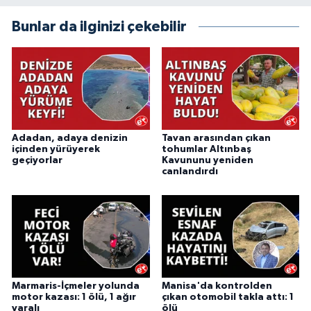
Bunlar da ilginizi çekebilir
Adadan, adaya denizin
Tavan arasından çıkan
içinden yürüyerek
tohumlar Altınbaş
geçiyorlar
Kavununu yeniden
canlandırdı
Marmaris-İçmeler yolunda
Manisa'da kontrolden
motor kazası: 1 ölü, 1 ağır
çıkan otomobil takla attı: 1
yaralı
ölü