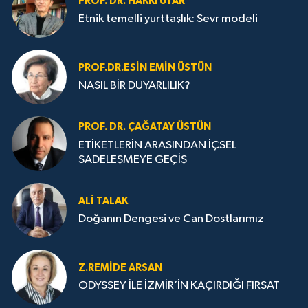
PROF. DR. HAKKI UYAR
Etnik temelli yurttaşlık: Sevr modeli
PROF.DR.ESIN EMIN ÜSTÜN
NASIL BİR DUYARLILIK?
PROF. DR. ÇAĞATAY ÜSTÜN
ETİKETLERİN ARASINDAN İÇSEL
SADELEŞMEYE GEÇİŞ
ALI TALAK
Doğanın Dengesi ve Can Dostlarımız
Z.REMIDE ARSAN
ODYSSEY İLE İZMİR’İN KAÇIRDIĞI FIRSAT