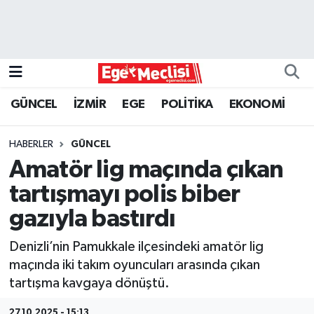
EGE
EKONOMİ
GÜNCEL
İZMİR
EGE
POLİTİKA
EKONOMİ
GÜNCEL
HABERLER
GÜNCEL
İZMİR
Amatör lig maçında çıkan
tartışmayı polis biber
ÖZEL HABER
gazıyla bastırdı
POLİTİKA
Denizli’nin Pamukkale ilçesindeki amatör lig
maçında iki takım oyuncuları arasında çıkan
Programlar
tartışma kavgaya dönüştü.
SPOR
27.10.2025 - 15:13