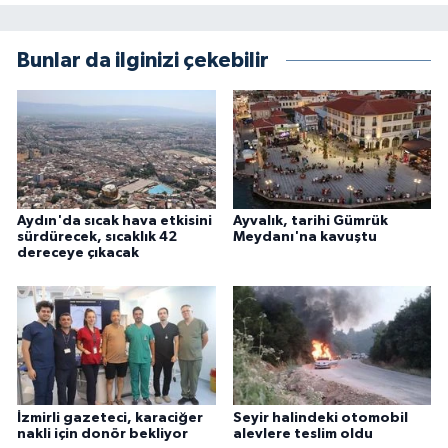
Bunlar da ilginizi çekebilir
Aydın'da sıcak hava etkisini
Ayvalık, tarihi Gümrük
sürdürecek, sıcaklık 42
Meydanı'na kavuştu
dereceye çıkacak
İzmirli gazeteci, karaciğer
Seyir halindeki otomobil
nakli için donör bekliyor
alevlere teslim oldu